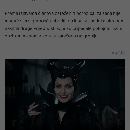
Prema izjavama članova oštećenih porodica, za sada nije
moguće sa sigurnošću utvrditi da li su iz sanduka ukradeni
nakit ili druge vrijednosti koje su pripadale pokojnicima, s
obzirom na stanje koje je zatečeno na groblju.