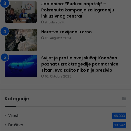
Jablanica: “Budi mi prijatelj” –
Pokrenuta kampanja za izgradnju
inkluzivnog centra!
9. Jula 2024.
Neretva zavijena u crno
13. Augusta 2024.
Svijet je pratio ovaj slučaj: Konačno
poznat uzrok tragedije podmornice
Titan, evo zašto niko nije preživio
16. Oktobra 2025.
Kategorije
Vijesti
46.003
Društvo
18.542