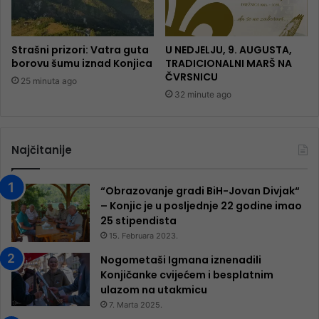
Strašni prizori: Vatra guta
U NEDJELJU, 9. AUGUSTA,
borovu šumu iznad Konjica
TRADICIONALNI MARŠ NA
ČVRSNICU
25 minuta ago
32 minute ago
Najčitanije
“Obrazovanje gradi BiH-Jovan Divjak“
– Konjic je u posljednje 22 godine imao
25 ​​stipendista
15. Februara 2023.
Nogometaši Igmana iznenadili
Konjičanke cvijećem i besplatnim
ulazom na utakmicu
7. Marta 2025.