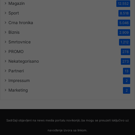
Magazin
12.552
Sport
8.518
Crna hronika
5.046
Biznis
2.909
Smrtovnice
1.212
PROMO
278
Nekategorisano
273
Partneri
13
Impressum
2
Marketing
2
Sadržaji objavljeni na news media portalu novikonjic.ba mogu se preuzeti isključivo uz
navođenje izvora sa linkom.