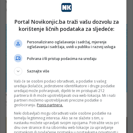
Portal Novikonjic.ba traži vašu dozvolu za
korištenje ličnih podataka za sljedeće:
Personalizirano oglašavanje i sadržaj, mjerenje
oglašavanja i sadržaja, uvidi u publiku i razvoj usluga
Pohrana i/ili pristup podacima na uređaju
Saznajte više
Vaši će se osobni podaci obrađivati, a podatke s vašeg
uređaja (kolačiće, jedinstvene identifikatore i druge podatke
uređaja) može pohranjivati, dijeliti te im pristupati 212
partnera ili ih može upotrebljavati ova web-lokacija. Mi i naši
partneri možemo upotrebljavati precizne podatke o
geolociranju.
Popis partnera.
Neki dobavljači mogu obrađivati vaše osobne podatke na
temelju legitimnog interesa. Ako se ne slažete s tim, u
nastavku možete upravljati svojim opcijama. Potražite vezu pri
dnu ove stranice ili na izborniku web-lokacije za upravljanje
pristankom ili povlačenje pristanka u postavkama privatnosti i