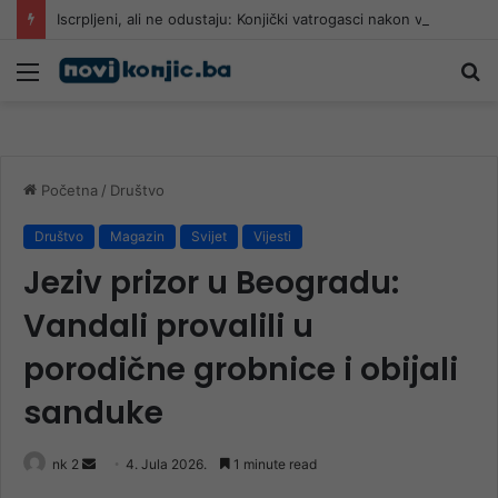
Iscrpljeni, ali ne odustaju: Konjički vatrogasci nakon višednevne borbe uzeli kratki predah
Meni
Pr
Početna
/
Društvo
Društvo
Magazin
Svijet
Vijesti
Jeziv prizor u Beogradu:
Vandali provalili u
porodične grobnice i obijali
sanduke
Send
nk 2
4. Jula 2026.
1 minute read
an