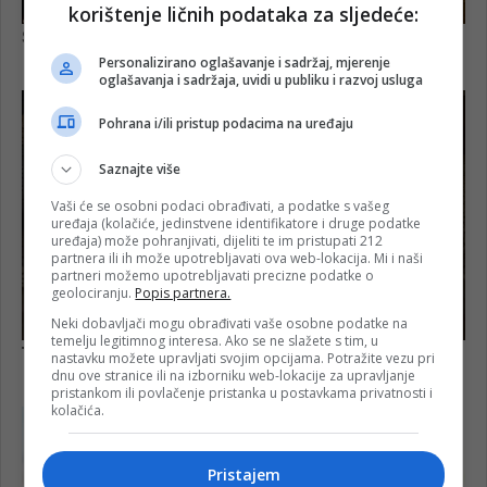
korištenje ličnih podataka za sljedeće:
Personalizirano oglašavanje i sadržaj, mjerenje
oglašavanja i sadržaja, uvidi u publiku i razvoj usluga
Pohrana i/ili pristup podacima na uređaju
Saznajte više
Vaši će se osobni podaci obrađivati, a podatke s vašeg
uređaja (kolačiće, jedinstvene identifikatore i druge podatke
uređaja) može pohranjivati, dijeliti te im pristupati 212
partnera ili ih može upotrebljavati ova web-lokacija. Mi i naši
partneri možemo upotrebljavati precizne podatke o
geolociranju.
Popis partnera.
Neki dobavljači mogu obrađivati vaše osobne podatke na
temelju legitimnog interesa. Ako se ne slažete s tim, u
nastavku možete upravljati svojim opcijama. Potražite vezu pri
dnu ove stranice ili na izborniku web-lokacije za upravljanje
pristankom ili povlačenje pristanka u postavkama privatnosti i
kolačića.
Pristajem