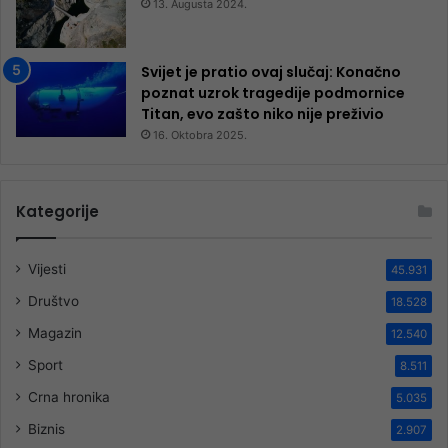
13. Augusta 2024.
Svijet je pratio ovaj slučaj: Konačno
poznat uzrok tragedije podmornice
Titan, evo zašto niko nije preživio
16. Oktobra 2025.
Kategorije
Vijesti
45.931
Društvo
18.528
Magazin
12.540
Sport
8.511
Crna hronika
5.035
Biznis
2.907