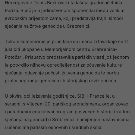
Hercegovine Denis Bećirović i tadašnja gradonačelnica
Pariza. Riječ je o jedinstvenom spomeniku među velikim
evropskim prijestolnicama, koji predstavlja trajni simbol
sjećanja na žrtve genocida u Srebrenici.
Tokom komemoracije pročitana su imena žrtava koje će 11.
jula biti ukopane u Memorijalnom centru Srebrenica-
Potočari. Prisustvo predstavnika pariških vlasti još jednom
je potvrdilo njihovu opredijeljenost za očuvanje kulture
sjećanja, odavanje počasti žrtvama genocida te borbu
protiv negiranja genocida i historijskog revizionizma.
U okviru obilježavanja godišnjice, SIBH-France je, u
saradnji s Vijećem 20. pariškog arondismana, organizovao
i poludnevni edukativni program posvećen historiji i kulturi
sjećanja na genocid u Srebrenici, namijenjen nastavnicima
i učenicima pariških osnovnih i srednjih škola.