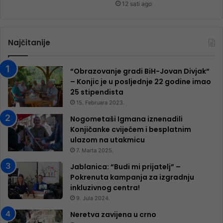
12 sati ago
Najčitanije
“Obrazovanje gradi BiH-Jovan Divjak“
– Konjic je u posljednje 22 godine imao
25 ​​stipendista
15. Februara 2023.
Nogometaši Igmana iznenadili
Konjičanke cvijećem i besplatnim
ulazom na utakmicu
7. Marta 2025.
Jablanica: “Budi mi prijatelj” –
Pokrenuta kampanja za izgradnju
inkluzivnog centra!
9. Jula 2024.
Neretva zavijena u crno