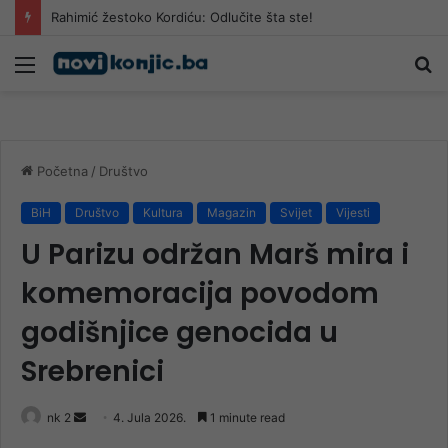
Rahimić žestoko Kordiću: Odlučite šta ste!
Meni
Pr
Početna
/
Društvo
BiH
Društvo
Kultura
Magazin
Svijet
Vijesti
U Parizu održan Marš mira i
komemoracija povodom
godišnjice genocida u
Srebrenici
Send
nk 2
4. Jula 2026.
1 minute read
an