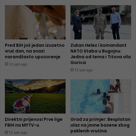
Pred BiH još jedan izuzetno
Zukan Helez i komandant
vruć dan, na snazi
NATO štaba u Bugojnu:
narandžasto upozorenje
Jedna od tema i Titova vila
Gorica
12 sati ago
12 sati ago
Direktni prijenosi Prve lige
Grad za primjer: Besplatan
FBiH na MYTV-u
ulaz na javne bazene zbog
paklenih vrućina
12 sati ago