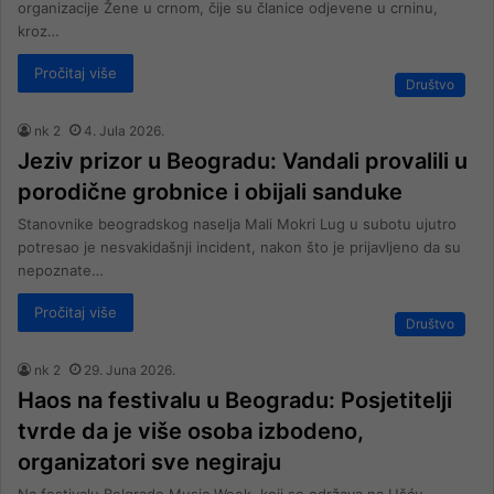
organizacije Žene u crnom, čije su članice odjevene u crninu,
kroz…
Pročitaj više
Društvo
nk 2
4. Jula 2026.
Jeziv prizor u Beogradu: Vandali provalili u
porodične grobnice i obijali sanduke
Stanovnike beogradskog naselja Mali Mokri Lug u subotu ujutro
potresao je nesvakidašnji incident, nakon što je prijavljeno da su
nepoznate…
Pročitaj više
Društvo
nk 2
29. Juna 2026.
Haos na festivalu u Beogradu: Posjetitelji
tvrde da je više osoba izbodeno,
organizatori sve negiraju