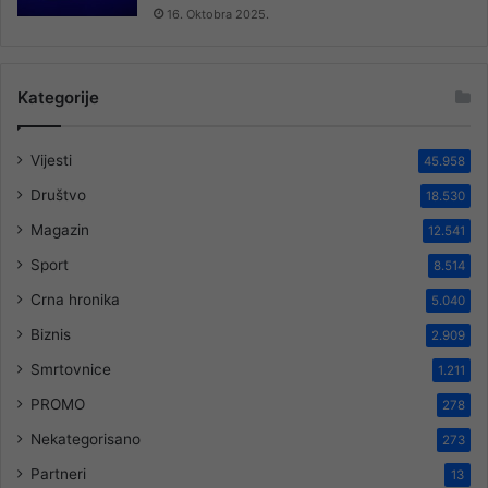
16. Oktobra 2025.
Kategorije
Vijesti
45.958
Društvo
18.530
Magazin
12.541
Sport
8.514
Crna hronika
5.040
Biznis
2.909
Smrtovnice
1.211
PROMO
278
Nekategorisano
273
Partneri
13