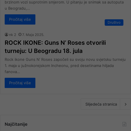
brzinom vozi suprotnim smjerom. U pitanju je snimak sa autoputa
u Beogradu,…
Pročitaj više
Društvo
nk 2
7. Maja 2025.
ROCK IKONE: Guns N’ Roses otvorili
turneju: U Beogradu 18. jula
Rock ikone Guns N’ Roses započeli su svoju novu svjetsku turneju
1. maja u južnokorejskom Incheonu, pred desetinama hiljada
fanova…
Pročitaj više
Slijedeća stranica
Najčitanije