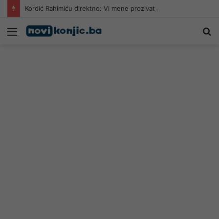
Kordić Rahimiću direktno: Vi mene prozivate da prestanem?
Meni
Pr