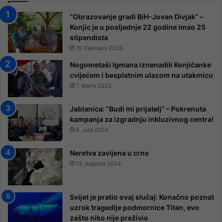
“Obrazovanje gradi BiH-Jovan Divjak“ –
Konjic je u posljednje 22 godine imao 25 ​​
stipendista
15. Februara 2023.
Nogometaši Igmana iznenadili Konjičanke
cvijećem i besplatnim ulazom na utakmicu
7. Marta 2025.
Jablanica: “Budi mi prijatelj” – Pokrenuta
kampanja za izgradnju inkluzivnog centra!
9. Jula 2024.
Neretva zavijena u crno
13. Augusta 2024.
Svijet je pratio ovaj slučaj: Konačno poznat
uzrok tragedije podmornice Titan, evo
zašto niko nije preživio