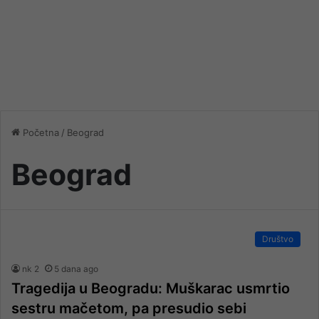
Početna
/
Beograd
Beograd
Društvo
nk 2
5 dana ago
Tragedija u Beogradu: Muškarac usmrtio
sestru mačetom, pa presudio sebi