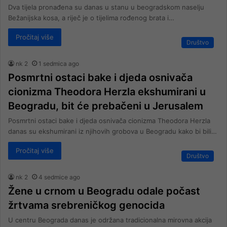
Dva tijela pronađena su danas u stanu u beogradskom naselju
Bežanijska kosa, a riječ je o tijelima rođenog brata i…
Pročitaj više
Društvo
nk 2
1 sedmica ago
Posmrtni ostaci bake i djeda osnivača
cionizma Theodora Herzla ekshumirani u
Beogradu, bit će prebačeni u Jerusalem
Posmrtni ostaci bake i djeda osnivača cionizma Theodora Herzla
danas su ekshumirani iz njihovih grobova u Beogradu kako bi bili…
Pročitaj više
Društvo
nk 2
4 sedmice ago
Žene u crnom u Beogradu odale počast
žrtvama srebreničkog genocida
U centru Beograda danas je održana tradicionalna mirovna akcija