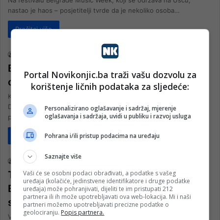
Na festivalu Belgrade Music Week, koji se održava na Ušću,
nastao je haos – posjetitelji tvrde da je nekoliko osoba…
Pročitaj više
Društvo
nk 2
18. Aprila 2026.
BEOGRAD POLUDIO ZA DŽEKOM: “Edine,
Portal Novikonjic.ba traži vašu dozvolu za
ovdje se ne plaća”
korištenje ličnih podataka za sljedeće:
Kapiten nogometne reprezentacije Bosne i Hercegovine Edin
Džeko doputovao je u Beograd na rehabilitaciju nakon teške
Personalizirano oglašavanje i sadržaj, mjerenje
oglašavanja i sadržaja, uvidi u publiku i razvoj usluga
povrede, gdje je naišao na izuzetno gostoprimstvo lokalnog…
Pohrana i/ili pristup podacima na uređaju
Pročitaj više
Društvo
Saznajte više
nk 2
2. Novembra 2025.
Vaši će se osobni podaci obrađivati, a podatke s vašeg
Topovski udari i dimne bombe odzvanjaju
uređaja (kolačiće, jedinstvene identifikatore i druge podatke
Beogradom: Policija protiv građana, ćaciji
uređaja) može pohranjivati, dijeliti te im pristupati 212
partnera ili ih može upotrebljavati ova web-lokacija. Mi i naši
se zaletjeli na demonstrante
partneri možemo upotrebljavati precizne podatke o
geolociranju.
Popis partnera.
Veliki broj građana se okupio večeras u Beogradu u znak podrške