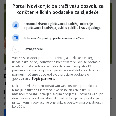
Portal Novikonjic.ba traži vašu dozvolu za
korištenje ličnih podataka za sljedeće:
Personalizirano oglašavanje i sadržaj, mjerenje
oglašavanja i sadržaja, uvidi u publiku i razvoj usluga
Pohrana i/ili pristup podacima na uređaju
Saznajte više
Vaši će se osobni podaci obrađivati, a podatke s vašeg
uređaja (kolačiće, jedinstvene identifikatore i druge podatke
uređaja) može pohranjivati, dijeliti te im pristupati 212
nk 1
4 sata ago
partnera ili ih može upotrebljavati ova web-lokacija. Mi i naši
partneri možemo upotrebljavati precizne podatke o
Evropski debi iz snova Harisa
geolociranju.
Popis partnera.
Tabakovića, postigao gol i donio
Neki dobavljači mogu obrađivati vaše osobne podatke na
pobjedu Salzburgu
temelju legitimnog interesa. Ako se ne slažete s tim, u
nastavku možete upravljati svojim opcijama. Potražite vezu pri
dnu ove stranice ili na izborniku web-lokacije za upravljanje
Fudbaleri Red Bull Salzburga savladali su u prvom meču 3. pretkola
pristankom ili povlačenje pristanka u postavkama privatnosti i
Evropske lige kiparski Pafos rezultatom 1:0. Gol odluke postigao…
kolačića.
Pročitaj više