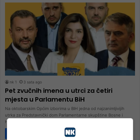
nk 1
3 sata ago
Pet zvučnih imena u utrci za četiri
mjesta u Parlamentu BiH
Na oktobarskim Općim izborima u BIH jedna od najzanimljivijih
utrka za Predstavnički dom Parlamentarne skupštine Bosne i
Hercegovine vodit će…
Pročitaj više