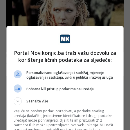
Portal Novikonjic.ba traži vašu dozvolu za
korištenje ličnih podataka za sljedeće:
Personalizirano oglašavanje i sadržaj, mjerenje
oglašavanja i sadržaja, uvidi u publiku i razvoj usluga
Pohrana i/ili pristup podacima na uređaju
Saznajte više
Vaši će se osobni podaci obrađivati, a podatke s vašeg
uređaja (kolačiće, jedinstvene identifikatore i druge podatke
uređaja) može pohranjivati, dijeliti te im pristupati 212
partnera ili ih može upotrebljavati ova web-lokacija. Mi i naši
partneri možemo upotrebljavati precizne podatke o