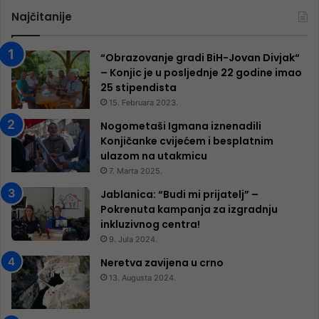
Najčitanije
“Obrazovanje gradi BiH-Jovan Divjak“
– Konjic je u posljednje 22 godine imao
25 ​​stipendista
15. Februara 2023.
Nogometaši Igmana iznenadili
Konjičanke cvijećem i besplatnim
ulazom na utakmicu
7. Marta 2025.
Jablanica: “Budi mi prijatelj” –
Pokrenuta kampanja za izgradnju
inkluzivnog centra!
9. Jula 2024.
Neretva zavijena u crno
13. Augusta 2024.