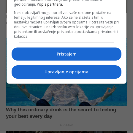
geolociranju.
Popis partnera.
Neki dobavljači mogu obrađivati vaše osobne podatke na
temelju legitimnog interesa. Ako se ne slažete s tim, u
nastavku možete upravljati svojim opcijama. Potražite vezu pri
dnu ove stranice ili na izborniku web-lokacije za upravljanje
pristankom ili povlačenje pristanka u postavkama privatnosti i
kolačića.
Pristajem
Upravljanje opcijama