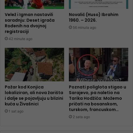
Velež i Igman nastavili
Novalić (Huso) Ibrahim
saradnju: Deset igrača
1960. – 2026.
Rođenih na dvojnoj
56 minuta ago
registraciji
42 minute ago
Požar kod Konjica
Poznati poliglota stigao u
lokaliziran, ali nova žarišta
Sarajevo, pa naletio na
i dalje se pojavljuju u blizini
Tarika Hodžića: Možemo
kuća u Živašnici
pričati na bosanskom,
turskom, francuskom…
1 sat ago
2 sata ago