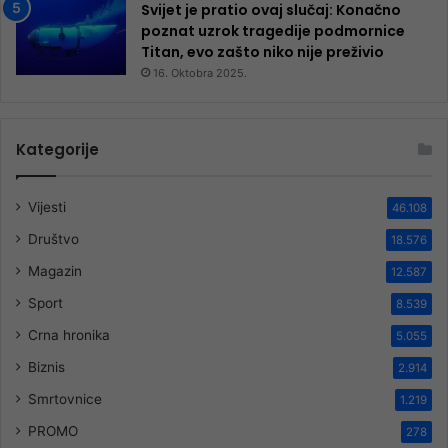
Svijet je pratio ovaj slučaj: Konačno
poznat uzrok tragedije podmornice
Titan, evo zašto niko nije preživio
16. Oktobra 2025.
Kategorije
Vijesti
46.108
Društvo
18.576
Magazin
12.587
Sport
8.539
Crna hronika
5.055
Biznis
2.914
Smrtovnice
1.219
PROMO
278