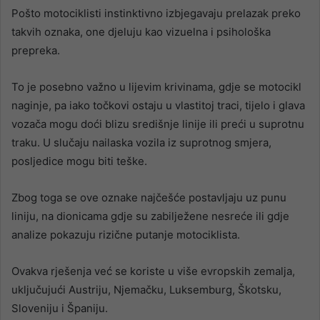
Pošto motociklisti instinktivno izbjegavaju prelazak preko
takvih oznaka, one djeluju kao vizuelna i psihološka
prepreka.
To je posebno važno u lijevim krivinama, gdje se motocikl
naginje, pa iako točkovi ostaju u vlastitoj traci, tijelo i glava
vozača mogu doći blizu središnje linije ili preći u suprotnu
traku. U slučaju nailaska vozila iz suprotnog smjera,
posljedice mogu biti teške.
Zbog toga se ove oznake najčešće postavljaju uz punu
liniju, na dionicama gdje su zabilježene nesreće ili gdje
analize pokazuju rizične putanje motociklista.
Ovakva rješenja već se koriste u više evropskih zemalja,
uključujući Austriju, Njemačku, Luksemburg, Škotsku,
Sloveniju i Španiju.