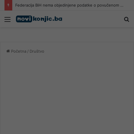
Federacija BiH nema objedinjene podatke o povučenom i uništenom mesu, prekršaji utvrđeni u 40 kontrola
Meni
Pr
Početna
/
Društvo