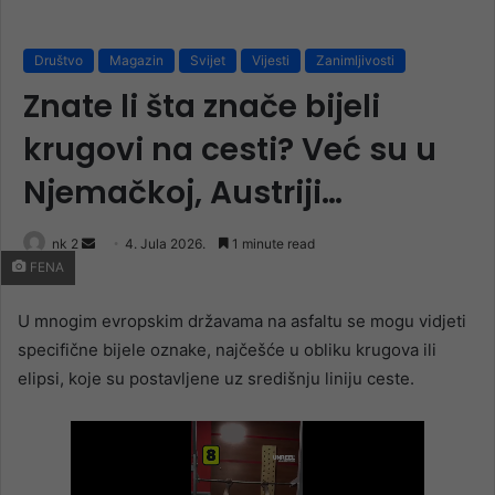
Društvo
Magazin
Svijet
Vijesti
Zanimljivosti
Znate li šta znače bijeli
krugovi na cesti? Već su u
Njemačkoj, Austriji…
Send
nk 2
4. Jula 2026.
1 minute read
FENA
an
email
U mnogim evropskim državama na asfaltu se mogu vidjeti
specifične bijele oznake, najčešće u obliku krugova ili
elipsi, koje su postavljene uz središnju liniju ceste.