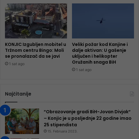
KONJIC Izgubljen mobitel u
Veliki požar kod Kanjine i
Tržnom centru Bingo: Moli
dalje aktivan: U gašenje
se pronalazač da se javi
uključen i helikopter
Oružanih snaga BiH
1 sat ago
1 sat ago
Najčitanije
“Obrazovanje gradi BiH-Jovan Divjak“
– Konjic je u posljednje 22 godine imao
25 ​​stipendista
15. Februara 2023.