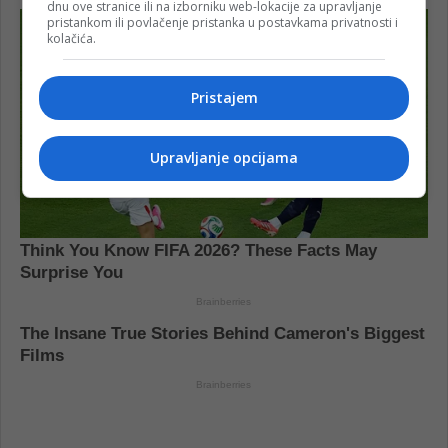
dnu ove stranice ili na izborniku web-lokacije za upravljanje
pristankom ili povlačenje pristanka u postavkama privatnosti i
kolačića.
Pristajem
Upravljanje opcijama