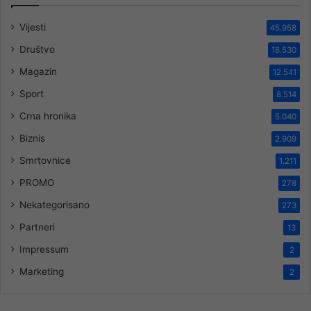
Vijesti
45.958
Društvo
18.530
Magazin
12.541
Sport
8.514
Crna hronika
5.040
Biznis
2.909
Smrtovnice
1.211
PROMO
278
Nekategorisano
273
Partneri
13
Impressum
2
Marketing
2