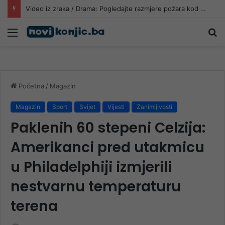
Video iz zraka / Drama: Pogledajte razmjere požara kod Konjica, ugrožen i dalekovod
Meni
Pr
Početna
/
Magazin
Magazin
Sport
Svijet
Vijesti
Zanimljivosti
Paklenih 60 stepeni Celzija:
Amerikanci pred utakmicu
u Philadelphiji izmjerili
nestvarnu temperaturu
terena