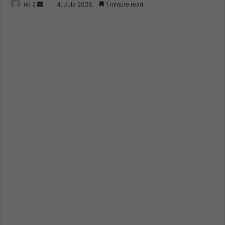
Send
nk 2
4. Jula 2026.
1 minute read
an
email