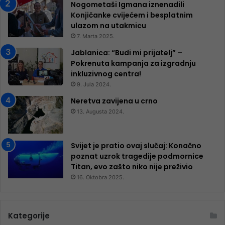
Nogometaši Igmana iznenadili
Konjičanke cvijećem i besplatnim
ulazom na utakmicu
7. Marta 2025.
Jablanica: “Budi mi prijatelj” –
Pokrenuta kampanja za izgradnju
inkluzivnog centra!
9. Jula 2024.
Neretva zavijena u crno
13. Augusta 2024.
Svijet je pratio ovaj slučaj: Konačno
poznat uzrok tragedije podmornice
Titan, evo zašto niko nije preživio
16. Oktobra 2025.
Kategorije