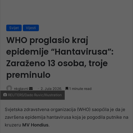
Svijet
Vijesti
WHO proglasio kraj
epidemije “Hantavirusa”:
Zaraženo 13 osoba, troje
preminulo
Send
nkglavni
2. Jula 2026.
1 minute read
REUTERS/Dado Ruvic/Illustration
an
email
Svjetska zdravstvena organizacija (WHO) saopćila je da je
završena epidemija hantavirusa koja je pogodila putnike na
kruzeru
MV Hondius
.