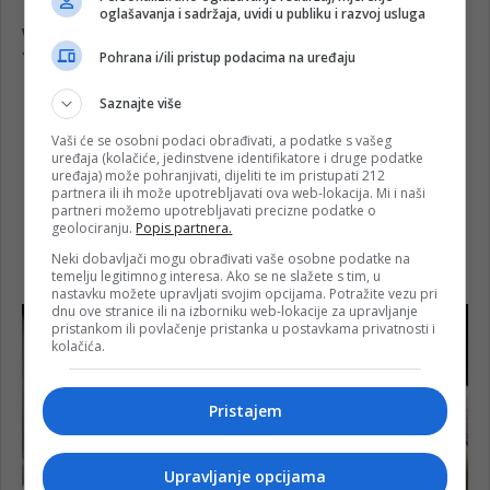
oglašavanja i sadržaja, uvidi u publiku i razvoj usluga
Pohrana i/ili pristup podacima na uređaju
Saznajte više
Vaši će se osobni podaci obrađivati, a podatke s vašeg
uređaja (kolačiće, jedinstvene identifikatore i druge podatke
uređaja) može pohranjivati, dijeliti te im pristupati 212
partnera ili ih može upotrebljavati ova web-lokacija. Mi i naši
partneri možemo upotrebljavati precizne podatke o
geolociranju.
Popis partnera.
Neki dobavljači mogu obrađivati vaše osobne podatke na
temelju legitimnog interesa. Ako se ne slažete s tim, u
nastavku možete upravljati svojim opcijama. Potražite vezu pri
dnu ove stranice ili na izborniku web-lokacije za upravljanje
pristankom ili povlačenje pristanka u postavkama privatnosti i
kolačića.
Pristajem
Upravljanje opcijama