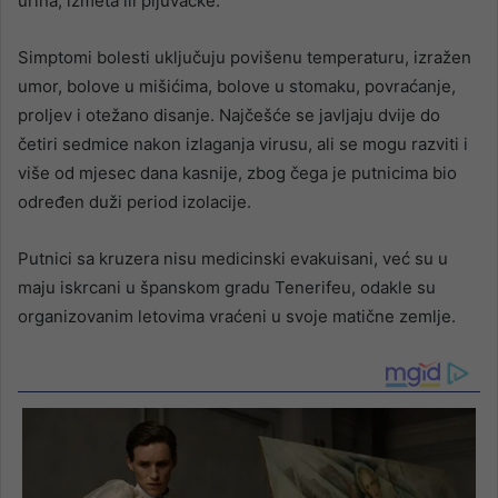
urina, izmeta ili pljuvačke.
Simptomi bolesti uključuju povišenu temperaturu, izražen
umor, bolove u mišićima, bolove u stomaku, povraćanje,
proljev i otežano disanje. Najčešće se javljaju dvije do
četiri sedmice nakon izlaganja virusu, ali se mogu razviti i
više od mjesec dana kasnije, zbog čega je putnicima bio
određen duži period izolacije.
Putnici sa kruzera nisu medicinski evakuisani, već su u
maju iskrcani u španskom gradu Tenerifeu, odakle su
organizovanim letovima vraćeni u svoje matične zemlje.