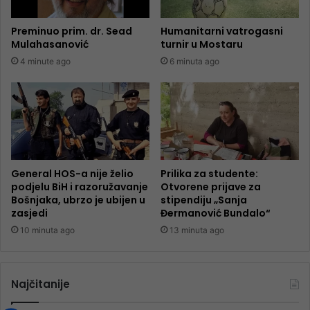
Preminuo prim. dr. Sead
Humanitarni vatrogasni
Mulahasanović
turnir u Mostaru
4 minute ago
6 minuta ago
General HOS-a nije želio
Prilika za studente:
podjelu BiH i razoružavanje
Otvorene prijave za
Bošnjaka, ubrzo je ubijen u
stipendiju „Sanja
zasjedi
Đermanović Bundalo“
10 minuta ago
13 minuta ago
Najčitanije