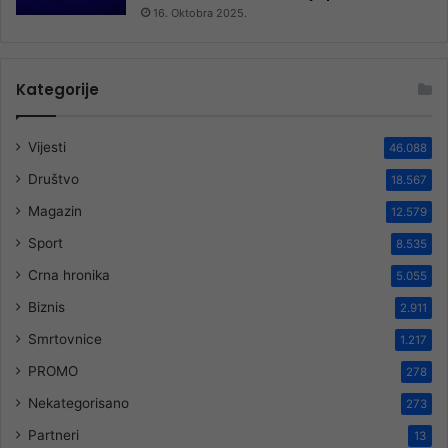
16. Oktobra 2025.
Kategorije
Vijesti
46.088
Društvo
18.567
Magazin
12.579
Sport
8.535
Crna hronika
5.055
Biznis
2.911
Smrtovnice
1.217
PROMO
278
Nekategorisano
273
Partneri
13