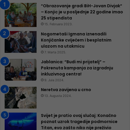
“Obrazovanje gradi BiH-Jovan Divjak“
– Konjic je u posljednje 22 godine imao
25 ​​stipendista
15. Februara 2023.
Nogometaši Igmana iznenadili
Konjičanke cvijećem i besplatnim
ulazom na utakmicu
7. Marta 2025.
Jablanica: “Budi mi prijatelj” –
Pokrenuta kampanja za izgradnju
inkluzivnog centra!
9. Jula 2024.
Neretva zavijena u crno
13. Augusta 2024.
Svijet je pratio ovaj slučaj: Konačno
poznat uzrok tragedije podmornice
Titan, evo zašto niko nije preživio