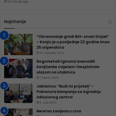
54 minute ago
Najčitanije
“Obrazovanje gradi BiH-Jovan Divjak“
– Konjic je u posljednje 22 godine imao
25 ​​stipendista
15. Februara 2023.
Nogometaši Igmana iznenadili
Konjičanke cvijećem i besplatnim
ulazom na utakmicu
7. Marta 2025.
Jablanica: “Budi mi prijatelj” –
Pokrenuta kampanja za izgradnju
inkluzivnog centra!
9. Jula 2024.
Neretva zavijena u crno