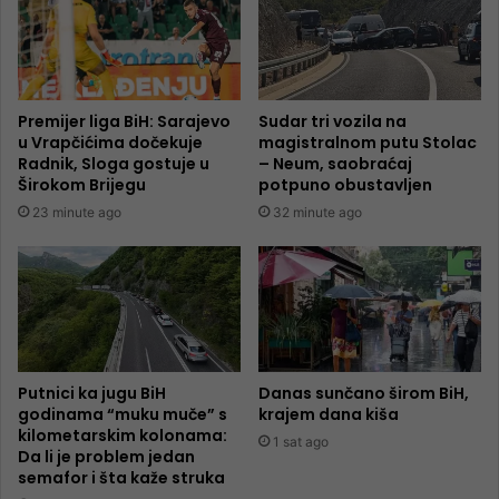
Premijer liga BiH: Sarajevo
Sudar tri vozila na
u Vrapčićima dočekuje
magistralnom putu Stolac
Radnik, Sloga gostuje u
– Neum, saobraćaj
Širokom Brijegu
potpuno obustavljen
23 minute ago
32 minute ago
Putnici ka jugu BiH
Danas sunčano širom BiH,
godinama “muku muče” s
krajem dana kiša
kilometarskim kolonama:
1 sat ago
Da li je problem jedan
semafor i šta kaže struka