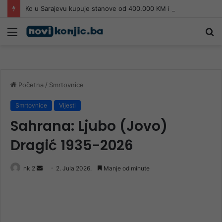
Ko u Sarajevu kupuje stanove od 400.000 KM i više?
Meni
Pr
Početna
/
Smrtovnice
Smrtovnice
Vijesti
Sahrana: Ljubo (Jovo)
Dragić 1935-2026
Send
nk 2
2. Jula 2026.
Manje od minute
an
email