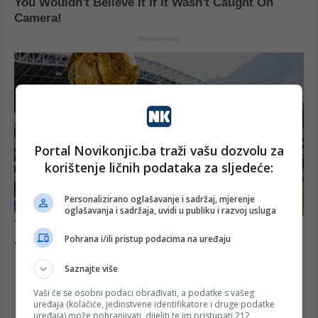
Portal Novikonjic.ba traži vašu dozvolu za
korištenje ličnih podataka za sljedeće:
Personalizirano oglašavanje i sadržaj, mjerenje
oglašavanja i sadržaja, uvidi u publiku i razvoj usluga
Pohrana i/ili pristup podacima na uređaju
Saznajte više
Vaši će se osobni podaci obrađivati, a podatke s vašeg
uređaja (kolačiće, jedinstvene identifikatore i druge podatke
sahrana
uređaja) može pohranjivati, dijeliti te im pristupati 212