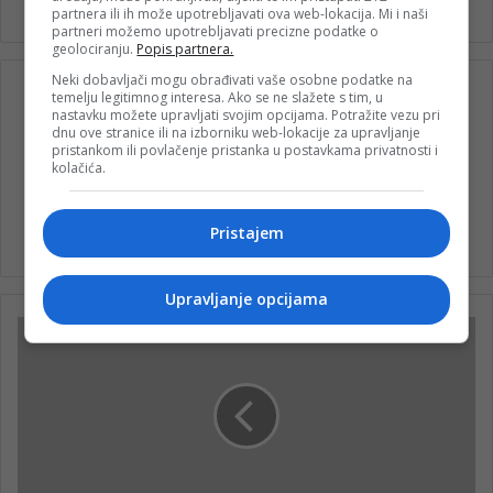
partnera ili ih može upotrebljavati ova web-lokacija. Mi i naši
partneri možemo upotrebljavati precizne podatke o
geolociranju.
Popis partnera.
Neki dobavljači mogu obrađivati vaše osobne podatke na
temelju legitimnog interesa. Ako se ne slažete s tim, u
nastavku možete upravljati svojim opcijama. Potražite vezu pri
dnu ove stranice ili na izborniku web-lokacije za upravljanje
pristankom ili povlačenje pristanka u postavkama privatnosti i
kolačića.
nk 2
Pristajem
Upravljanje opcijama