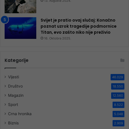
13. Augusta 2024.
Svijet je pratio ovaj slučaj: Konačno
poznat uzrok tragedije podmornice
Titan, evo zašto niko nije preživio
16. Oktobra 2025.
Kategorije
Vijesti
46.029
Društvo
18.550
Magazin
12.560
Sport
8.522
Crna hronika
5.048
Biznis
2.909