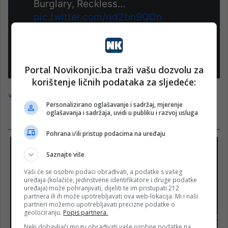
Burglary, Reckless…
pic.twitter.com/rid2bh9QDn
— Oliya Scootercaster
(@ScooterCasterNY)
July 1, 2026
Portal Novikonjic.ba traži vašu dozvolu za
korištenje ličnih podataka za sljedeće:
vijesti.ba
Personalizirano oglašavanje i sadržaj, mjerenje
oglašavanja i sadržaja, uvidi u publiku i razvoj usluga
Pohrana i/ili pristup podacima na uređaju
Saznajte više
Vaši će se osobni podaci obrađivati, a podatke s vašeg
uređaja (kolačiće, jedinstvene identifikatore i druge podatke
uređaja) može pohranjivati, dijeliti te im pristupati 212
partnera ili ih može upotrebljavati ova web-lokacija. Mi i naši
partneri možemo upotrebljavati precizne podatke o
geolociranju.
Popis partnera.
Neki dobavljači mogu obrađivati vaše osobne podatke na