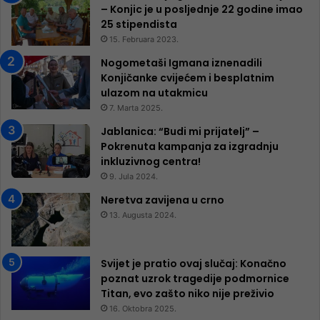
– Konjic je u posljednje 22 godine imao
25 ​​stipendista
15. Februara 2023.
Nogometaši Igmana iznenadili
Konjičanke cvijećem i besplatnim
ulazom na utakmicu
7. Marta 2025.
Jablanica: “Budi mi prijatelj” –
Pokrenuta kampanja za izgradnju
inkluzivnog centra!
9. Jula 2024.
Neretva zavijena u crno
13. Augusta 2024.
Svijet je pratio ovaj slučaj: Konačno
poznat uzrok tragedije podmornice
Titan, evo zašto niko nije preživio
16. Oktobra 2025.