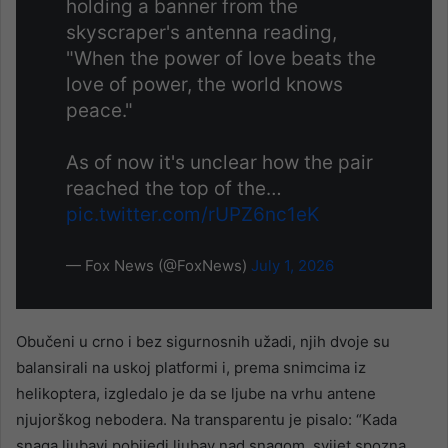
holding a banner from the
skyscraper's antenna reading,
"When the power of love beats the
love of power, the world knows
peace."
As of now it's unclear how the pair
reached the top of the…
pic.twitter.com/rUPZ6nc1eK
— Fox News (@FoxNews)
July 1, 2026
Obučeni u crno i bez sigurnosnih užadi, njih dvoje su
balansirali na uskoj platformi i, prema snimcima iz
helikoptera, izgledalo je da se ljube na vrhu antene
njujorškog nebodera. Na transparentu je pisalo: “Kada
snaga ljubavi pobijedi ljubav nad snagom, svijet spozna