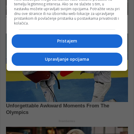
temelju legitimnog interesa. Ako se ne slažete s tim, u
nastavku možete upravljati svojim opcijama. Potražite vezu pri
dnu ove stranice ili na izborniku web-lokacije za upravljanje
pristankom ili povlačenje pristanka u postavkama privatnosti i
kolačića.
Pristajem
Upravljanje opcijama