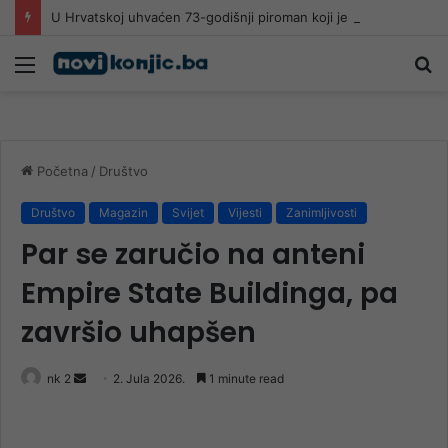
U Hrvatskoj uhvaćen 73-godišnji piroman koji je u jednom danu izazvao 5 požara
Meni
Pr
Početna
/
Društvo
Društvo
Magazin
Svijet
Vijesti
Zanimljivosti
Par se zaručio na anteni
Empire State Buildinga, pa
završio uhapšen
Send
nk 2
2. Jula 2026.
1 minute read
an
email