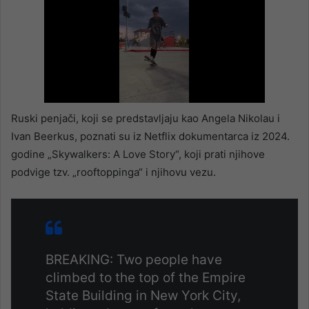
Ruski penjači, koji se predstavljaju kao Angela Nikolau i
Ivan Beerkus, poznati su iz Netflix dokumentarca iz 2024.
godine „Skywalkers: A Love Story“, koji prati njihove
podvige tzv. „rooftoppinga“ i njihovu vezu.
BREAKING: Two people have
climbed to the top of the Empire
State Building in New York City,