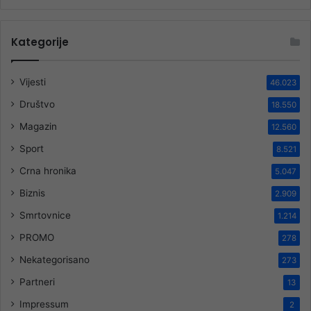
Kategorije
Vijesti
46.023
Društvo
18.550
Magazin
12.560
Sport
8.521
Crna hronika
5.047
Biznis
2.909
Smrtovnice
1.214
PROMO
278
Nekategorisano
273
Partneri
13
Impressum
2