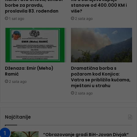
borbe za pravdu,
stanove od 400.000 KM i
proslavila 83. rođendan
više?
1 sat ago
2 sata ago
Dženaza: Emir (Meho)
Dramatična borba s
Ramić
požarom kod Konjica:
Vatra se približila kućama,
2 sata ago
mještani u strahu
2 sata ago
Najčitanije
“Obrazovanje gradi BiH-Jovan Divjak“