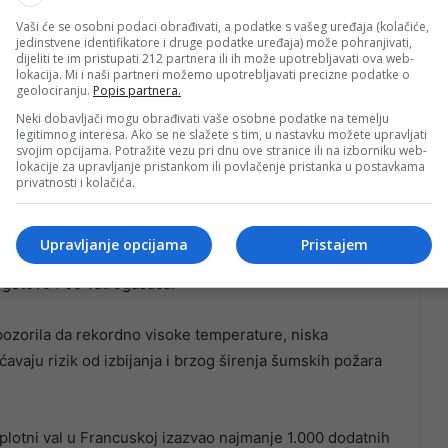
Vaši će se osobni podaci obrađivati, a podatke s vašeg uređaja (kolačiće,
jedinstvene identifikatore i druge podatke uređaja) može pohranjivati,
dijeliti te im pristupati 212 partnera ili ih može upotrebljavati ova web-
lokacija. Mi i naši partneri možemo upotrebljavati precizne podatke o
geolociranju.
Popis partnera.
vuju četiri helikoptera, dok su u pripravnosti i tri
Neki dobavljači mogu obrađivati vaše osobne podatke na temelju
ara iz zraka.
legitimnog interesa. Ako se ne slažete s tim, u nastavku možete upravljati
svojim opcijama. Potražite vezu pri dnu ove stranice ili na izborniku web-
lokacije za upravljanje pristankom ili povlačenje pristanka u postavkama
nutost predstavlja industrijska zona u blizini požara,
privatnosti i kolačića.
ima i potencijalno opasnim supstancama.
Upravljanje opcijama
Pristajem
ktara zemljišta, a snažni vjetrovi, koji dostižu brzinu
u gotovo 700 vatrogasaca.
pozorila da rekordno visoke temperature, niska
avaju rizik od izbijanja i brzog širenja šumskih požara
oplotni val u Francuskoj izazvao najmanje 1.000 dodatnih