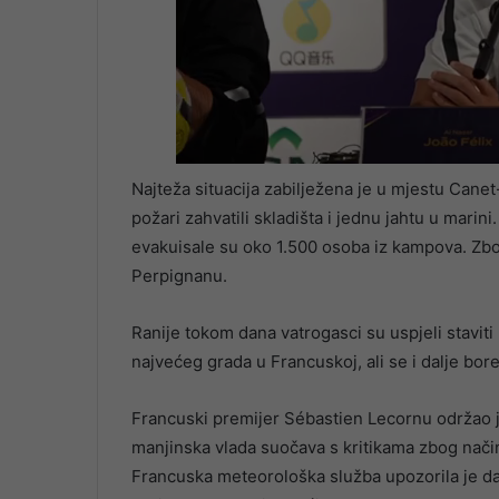
Najteža situacija zabilježena je u mjestu Canet
požari zahvatili skladišta i jednu jahtu u marin
evakuisale su oko 1.500 osoba iz kampova. Zbo
Perpignanu.
Ranije tokom dana vatrogasci su uspjeli staviti
najvećeg grada u Francuskoj, ali se i dalje b
Francuski premijer Sébastien Lecornu održao j
manjinska vlada suočava s kritikama zbog načina
Francuska meteorološka služba upozorila je d