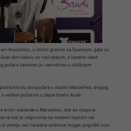
-en-Roussillon, u blizini granice sa Španijom, gdje su
i. Gust dim nadvio se nad obalom, a lokalne vlasti
g požara zatvoren je i aerodrom u obližnjem
 pod kontrolu dva požara u okolini Marseillea, drugog
ore s velikim požarom u departmanu Aude.
e krizni sastanak u Marseilleu, dok se njegova
 na koji je odgovorila na nedavni toplotni val.
a bi zemlju već naredne sedmice mogao pogoditi novi