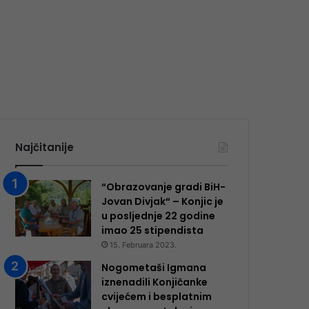
Najčitanije
“Obrazovanje gradi BiH-
Jovan Divjak“ – Konjic je
u posljednje 22 godine
imao 25 ​​stipendista
15. Februara 2023.
Nogometaši Igmana
iznenadili Konjičanke
cvijećem i besplatnim