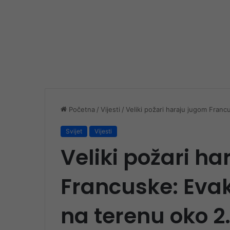
Početna
/
Vijesti
/
Veliki požari haraju jugom Franc
Svijet
Vijesti
Veliki požari h
Francuske: Evak
na terenu oko 