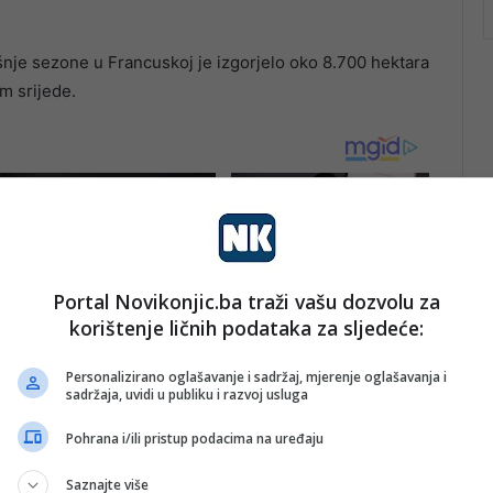
nje sezone u Francuskoj je izgorjelo oko 8.700 hektara
m srijede.
Portal Novikonjic.ba traži vašu dozvolu za
korištenje ličnih podataka za sljedeće:
Personalizirano oglašavanje i sadržaj, mjerenje oglašavanja i
sadržaja, uvidi u publiku i razvoj usluga
Pohrana i/ili pristup podacima na uređaju
Saznajte više