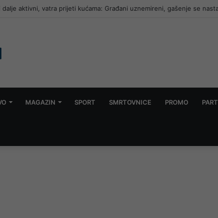
i dalje aktivni, vatra prijeti kućama: Građani uznemireni, gašenje se nast
VO
MAGAZIN
SPORT
SMRTOVNICE
PROMO
PART