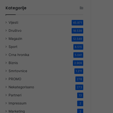
Kategorije
Vijesti
45.971
Društvo
18.539
Magazin
12.549
Sport
8.515
Crna hronika
5.041
Biznis
2.909
Smrtovnice
1.211
PROMO
278
Nekategorisano
273
Partneri
13
Impressum
2
Marketing
2