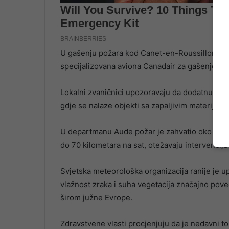
U gašenju požara kod Canet-en-Roussillona učest
specijalizovana aviona Canadair za gašenje pož
Lokalni zvaničnici upozoravaju da dodatnu zabri
gdje se nalaze objekti sa zapaljivim materijal
U departmanu Aude požar je zahvatio oko 900 he
do 70 kilometara na sat, otežavaju intervencij
Svjetska meteorološka organizacija ranije je u
vlažnost zraka i suha vegetacija značajno poveć
širom južne Evrope.
Zdravstvene vlasti procjenjuju da je nedavni t