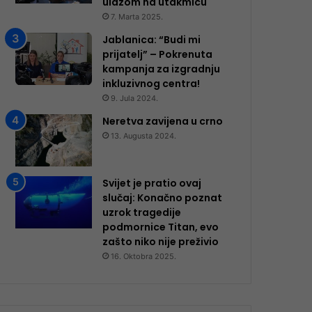
ulazom na utakmicu
7. Marta 2025.
Jablanica: “Budi mi
prijatelj” – Pokrenuta
kampanja za izgradnju
inkluzivnog centra!
9. Jula 2024.
Neretva zavijena u crno
13. Augusta 2024.
Svijet je pratio ovaj
slučaj: Konačno poznat
uzrok tragedije
podmornice Titan, evo
zašto niko nije preživio
16. Oktobra 2025.