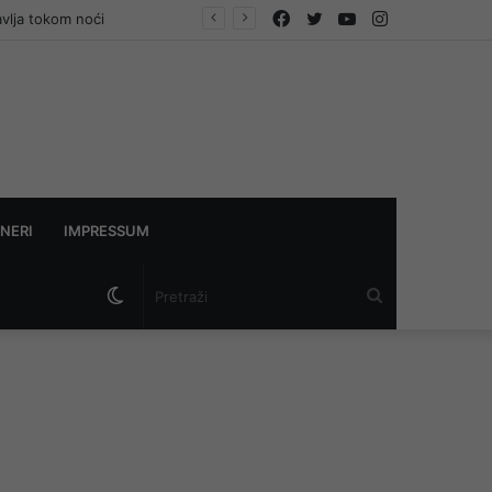
Facebook
Twitter
YouTube
Instagram
avlja tokom noći
NERI
IMPRESSUM
Switch
Pretraži
skin