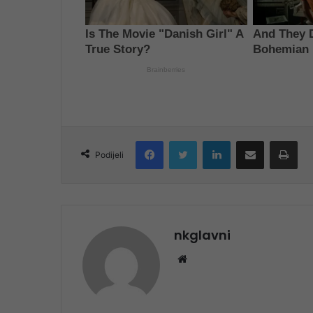
Facebook
Twitter
LinkedIn
Share via Email
Pri
Podijeli
nkglavni
Website