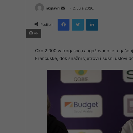
Send
nkglavni
2. Jula 2026.
an
Facebook
Twitter
LinkedIn
email
Podijeli
AP
Oko 2.000 vatrogasaca angažovano je u gašenju 
Francuske, dok snažni vjetrovi i sušni uslovi 