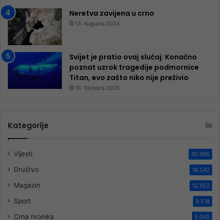
Neretva zavijena u crno
13. Augusta 2024.
Svijet je pratio ovaj slučaj: Konačno
poznat uzrok tragedije podmornice
Titan, evo zašto niko nije preživio
16. Oktobra 2025.
Kategorije
Vijesti
45.995
Društvo
18.542
Magazin
12.552
Sport
8.518
Crna hronika
5.045