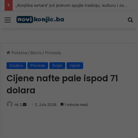
Pomoć građanima: Helikopter koji je nabavila Vlada ZDK gasi požar u HNK
Meni
Pr
Početna
/
Biznis
/
Privreda
Društvo
Privreda
Svijet
Vijesti
Cijene nafte pale ispod 71
dolara
Send
nk 2
2. Jula 2026.
1 minute read
an
email