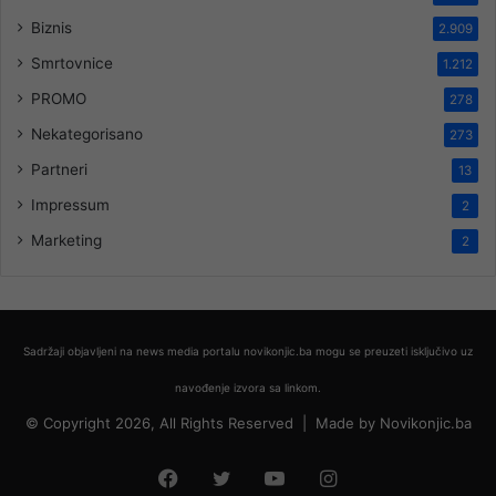
Biznis
2.909
Smrtovnice
1.212
PROMO
278
Nekategorisano
273
Partneri
13
Impressum
2
Marketing
2
Sadržaji objavljeni na news media portalu novikonjic.ba mogu se preuzeti isključivo uz
navođenje izvora sa linkom.
© Copyright 2026, All Rights Reserved |
Made by
Novikonjic.ba
Facebook
Twitter
YouTube
Instagram