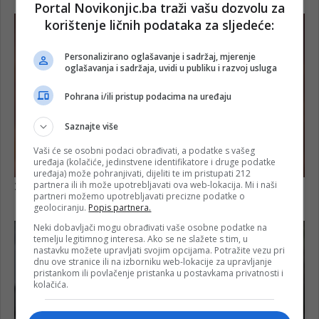
Portal Novikonjic.ba traži vašu dozvolu za
korištenje ličnih podataka za sljedeće:
Personalizirano oglašavanje i sadržaj, mjerenje
oglašavanja i sadržaja, uvidi u publiku i razvoj usluga
Pohrana i/ili pristup podacima na uređaju
Saznajte više
Vaši će se osobni podaci obrađivati, a podatke s vašeg
uređaja (kolačiće, jedinstvene identifikatore i druge podatke
uređaja) može pohranjivati, dijeliti te im pristupati 212
partnera ili ih može upotrebljavati ova web-lokacija. Mi i naši
partneri možemo upotrebljavati precizne podatke o
geolociranju.
Popis partnera.
Neki dobavljači mogu obrađivati vaše osobne podatke na
temelju legitimnog interesa. Ako se ne slažete s tim, u
nastavku možete upravljati svojim opcijama. Potražite vezu pri
dnu ove stranice ili na izborniku web-lokacije za upravljanje
pristankom ili povlačenje pristanka u postavkama privatnosti i
kolačića.