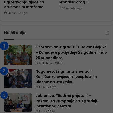
ugrožavanja djece na
pronašla drogu
društvenim mrežama
31 minuta ago
26 minuta ago
Najčitanije
“Obrazovanje gradi BiH-Jovan Divjak“
– Konjic je u posljednje 22 godine imao
25 ​​stipendista
15. Februara 2023.
Nogometaši Igmana iznenadili
Konjičanke cvijećem i besplatnim
ulazom na utakmicu
7. Marta 2025.
Jablanica: “Budi mi prijatelj” –
Pokrenuta kampanja za izgradnju
inkluzivnog centra!
9. Jula 2024.