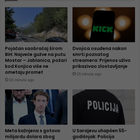
Pojačan saobraćaj širom
Dvojica osuđena nakon
BiH: Najveće gužve na putu
smrti poznatog
Mostar – Jablanica, požari
streamera: Prijenos uživo
kod Konjica više ne
prikazivao zlostavljanje
ometaju promet
25 minuta ago
20 minuta ago
Meta kažnjena s gotovo
U Sarajevu uhapšen 55-
milijardu dolara zbog
godišnjak: Policija