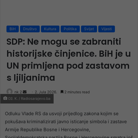
BiH
Društvo
Kultura
Politika
Svijet
Vijesti
SDP: Ne mogu se zabraniti
historijske činjenice. BiH je u
UN primljena pod zastavom
s ljiljanima
Send
nk 2
2. Jula 2026.
2 minutes read
Dž. K. / Radiosarajevo.ba
an
email
Odluku Vlade RS da usvoji prijedlog zakona kojim se
pokušava kriminalizirati javno isticanje simbola i zastave
Armije Republike Bosne i Hercegovine,
Socijaldemokratska partija Bosne i Hercegovine smatra još