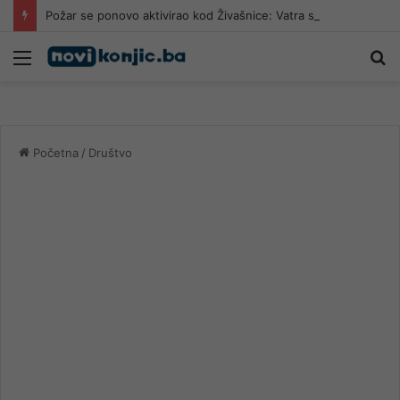
Požar se ponovo aktivirao kod Živašnice: Vatra se približila kućama, vatrogasci na terenu
Meni
Pr
Početna
/
Društvo