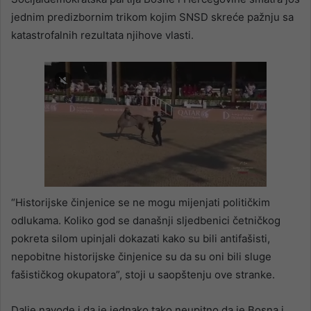
jednim predizbornim trikom kojim SNSD skreće pažnju sa
katastrofalnih rezultata njihove vlasti.
“Historijske činjenice se ne mogu mijenjati političkim
odlukama. Koliko god se današnji sljedbenici četničkog
pokreta silom upinjali dokazati kako su bili antifašisti,
nepobitne historijske činjenice su da su oni bili sluge
fašističkog okupatora”, stoji u saopštenju ove stranke.
Dalje navode i da je jednako tako neupitno da je Bosna i