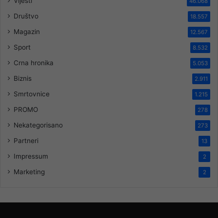
Vijesti
46.068
Društvo
18.557
Magazin
12.567
Sport
8.532
Crna hronika
5.053
Biznis
2.911
Smrtovnice
1.215
PROMO
278
Nekategorisano
273
Partneri
13
Impressum
2
Marketing
2