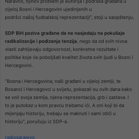
Naravno, njihov problem je euforija i podrška građana u
cijeloj Bosni i Hercegovini ujedinjenih u
podršci našoj fudbalskoj reprezentaciji”, stoji u saopštenju.
SDP BiH poziva građane da ne nasjedaju na pokušaje
radikalizacije i podizanja tenzija
, nego da od svih nivoa
vlasti zahtijevaju odgovornost, konkretne rezultate i
politike koje će poboljšati kvalitet života svih ljudi u Bosni i
Hercegovini.
“Bosna i Hercegovina, naši građani u cijeloj zemlji, te
Bosanci i Hercegovci u svijetu, pokazali su ovih dana kako
se voli svoja zemlja, njena reprezentacija, grb i zastava. I
to je putokaz u kom pravcu trebamo ići. A oni koji bi da
mijenjaju historiju, trebaju se maknuti i sami otići u
historiju”, poručuju iz SDP-a.
radiosarajevo