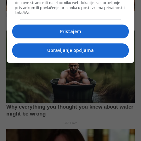
dnu ove stranice ili na izborniku web-lokacije za upravljanje
pristankom ili povlačenje pristanka u postavkama privatnosti i
kolačića.
Pristajem
Upravljanje opcijama