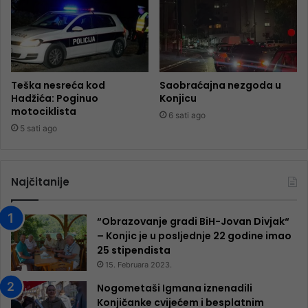
Teška nesreća kod
Saobraćajna nezgoda u
Hadžića: Poginuo
Konjicu
motociklista
6 sati ago
5 sati ago
Najčitanije
“Obrazovanje gradi BiH-Jovan Divjak“
– Konjic je u posljednje 22 godine imao
25 ​​stipendista
15. Februara 2023.
Nogometaši Igmana iznenadili
Konjičanke cvijećem i besplatnim