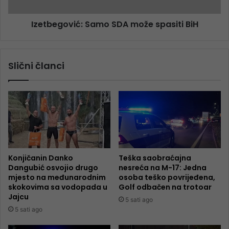
Izetbegović: Samo SDA može spasiti BiH
Slični članci
Konjičanin Danko
Teška saobraćajna
Dangubić osvojio drugo
nesreća na M-17: Jedna
mjesto na međunarodnim
osoba teško povrijeđena,
skokovima sa vodopada u
Golf odbačen na trotoar
Jajcu
5 sati ago
5 sati ago