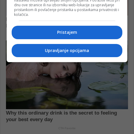
nastavku možete upravljati svojim opcijama. Potražite vezu pri
dnu ove stranice ili na izborniku web-lokacije za upravljanje
pristankom ili povlačenje pristanka u postavkama privatnosti i
kolačića.
Pristajem
Upravljanje opcijama