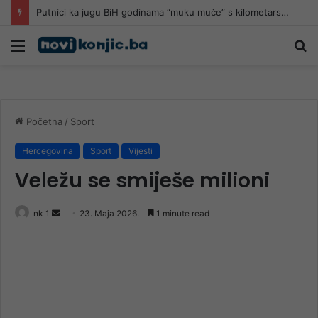
Danas sunčano širom BiH, krajem dana kiša
Meni
Pr
Početna
/
Sport
Hercegovina
Sport
Vijesti
Veležu se smiješe milioni
Send
nk 1
23. Maja 2026.
1 minute read
an
email