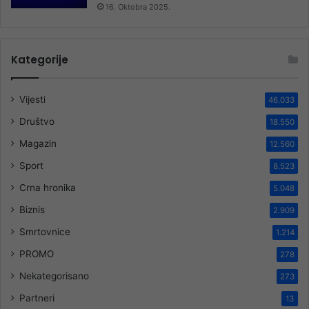
16. Oktobra 2025.
Kategorije
Vijesti
46.033
Društvo
18.550
Magazin
12.560
Sport
8.523
Crna hronika
5.048
Biznis
2.909
Smrtovnice
1.214
PROMO
278
Nekategorisano
273
Partneri
13