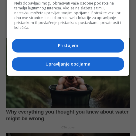
Neki dobavljači mogu obrađivati vaše osobne podatke na
temelju legitimnog interesa. Ako se ne slažete s tim, u
nastavku možete upravljati svojim opcijama. Potražite vezu pri
dnu ove stranice ili na izborniku web-lokacije za upravljanje
pristankom ili povlačenje pristanka u postavkama privatnosti i
kolačića.
Pristajem
Upravljanje opcijama