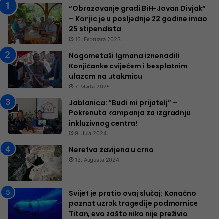
“Obrazovanje gradi BiH-Jovan Divjak“
– Konjic je u posljednje 22 godine imao
25 ​​stipendista
15. Februara 2023.
Nogometaši Igmana iznenadili
Konjičanke cvijećem i besplatnim
ulazom na utakmicu
7. Marta 2025.
Jablanica: “Budi mi prijatelj” –
Pokrenuta kampanja za izgradnju
inkluzivnog centra!
9. Jula 2024.
Neretva zavijena u crno
13. Augusta 2024.
Svijet je pratio ovaj slučaj: Konačno
poznat uzrok tragedije podmornice
Titan, evo zašto niko nije preživio