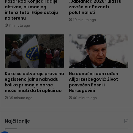
Požar kod Konjica i dalje
„Jablanica 2026“ ulazi u
aktivan, ali manjeg
završnicu: Poznati
intenziteta: Ekipe ostaju
polufinalisti
na terenu
19 minuta ago
7 minuta ago
Kako se ostvaruje pravo na
Na današnji dan rođen
egzistencijalnu naknadu,
Alija Izetbegović: Život
kolika primanja borac
posvećen Bosni i
može imati da bi aplicirao
Hercegovini
35 minuta ago
40 minuta ago
Najčitanije