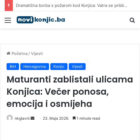
Desetkovani Željezničar savladao BSK na otvaranju nove sezone
Meni
Pr
Početna
/
Vijesti
BiH
Hercegovina
Konjic
Vijesti
Maturanti zablistali ulicama
Konjica: Večer ponosa,
emocija i osmijeha
Send
nkglavni
23. Maja 2026.
1 minute read
an
email