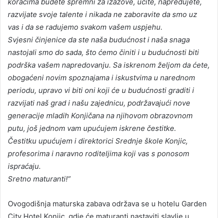
koracima budete spremni za izazove, učite, napredujete,
razvijate svoje talente i nikada ne zaboravite da smo uz
vas i da se radujemo svakom vašem uspjehu.
Svjesni činjenice da ste naša budućnost i naša snaga
nastojali smo do sada, što ćemo činiti i u budućnosti biti
podrška vašem napredovanju. Sa iskrenom željom da ćete,
obogaćeni novim spoznajama i iskustvima u narednom
periodu, upravo vi biti oni koji će u budućnosti graditi i
razvijati naš grad i našu zajednicu, podržavajući nove
generacije mladih Konjičana na njihovom obrazovnom
putu, još jednom vam upućujem iskrene čestitke.
Čestitku upućujem i direktorici Srednje škole Konjic,
profesorima i naravno roditeljima koji vas s ponosom
ispraćaju.
Sretno maturanti!”
Ovogodišnja maturska zabava održava se u hotelu Garden
City Hotel Konjic, gdje će maturanti nastaviti slavlje u