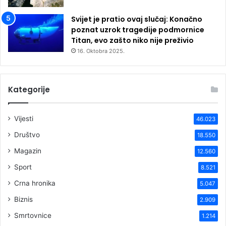
Svijet je pratio ovaj slučaj: Konačno
poznat uzrok tragedije podmornice
Titan, evo zašto niko nije preživio
16. Oktobra 2025.
Kategorije
Vijesti
46.023
Društvo
18.550
Magazin
12.560
Sport
8.521
Crna hronika
5.047
Biznis
2.909
Smrtovnice
1.214