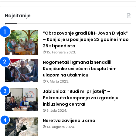
Najčitanije
“Obrazovanje gradi BiH-Jovan Divjak“
– Konjic je u posljednje 22 godine imao
25 ​​stipendista
15. Februara 2023.
Nogometaši Igmana iznenadili
Konjičanke cvijećem i besplatnim
ulazom na utakmicu
7. Marta 2025.
Jablanica: “Budi mi prijatelj” –
Pokrenuta kampanja za izgradnju
inkluzivnog centra!
9. Jula 2024.
Neretva zavijena u crno
13. Augusta 2024.