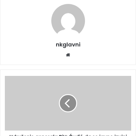
nkglavni
Website