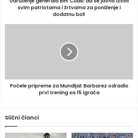
Udruženje generala BiH: Ćudić da se javno izvini
svim patriotama i žrtvama za poniženje i
dodatnu bol!
Počele pripreme za Mundijal: Barbarez odradio
prvi trening sa 15 igrača
Slični članci