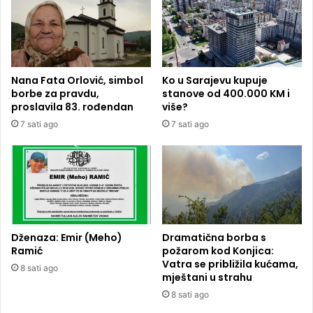
Nana Fata Orlović, simbol
Ko u Sarajevu kupuje
borbe za pravdu,
stanove od 400.000 KM i
proslavila 83. rođendan
više?
7 sati ago
7 sati ago
Dženaza: Emir (Meho)
Dramatična borba s
Ramić
požarom kod Konjica:
Vatra se približila kućama,
8 sati ago
mještani u strahu
8 sati ago