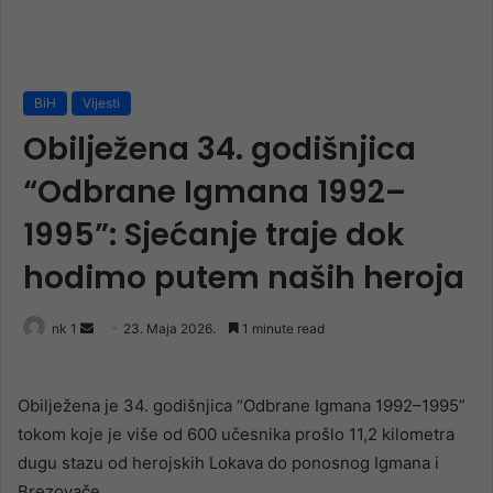
BiH
Vijesti
Obilježena 34. godišnjica
“Odbrane Igmana 1992–
1995”: Sjećanje traje dok
hodimo putem naših heroja
Send
nk 1
23. Maja 2026.
1 minute read
an
email
Obilježena je 34. godišnjica “Odbrane Igmana 1992–1995”
tokom koje je više od 600 učesnika prošlo 11,2 kilometra
dugu stazu od herojskih Lokava do ponosnog Igmana i
Brezovače.