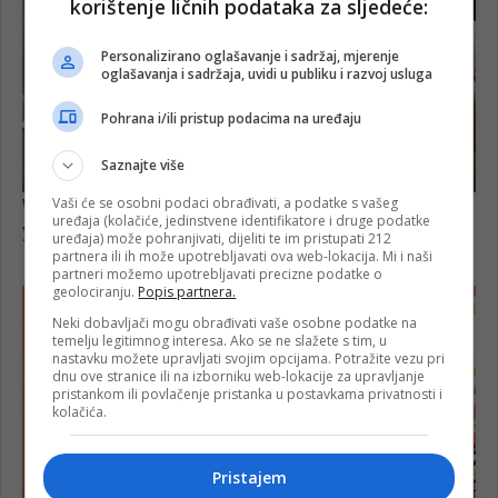
korištenje ličnih podataka za sljedeće:
Personalizirano oglašavanje i sadržaj, mjerenje
oglašavanja i sadržaja, uvidi u publiku i razvoj usluga
Pohrana i/ili pristup podacima na uređaju
Saznajte više
Vaši će se osobni podaci obrađivati, a podatke s vašeg
uređaja (kolačiće, jedinstvene identifikatore i druge podatke
uređaja) može pohranjivati, dijeliti te im pristupati 212
partnera ili ih može upotrebljavati ova web-lokacija. Mi i naši
partneri možemo upotrebljavati precizne podatke o
geolociranju.
Popis partnera.
Neki dobavljači mogu obrađivati vaše osobne podatke na
temelju legitimnog interesa. Ako se ne slažete s tim, u
nastavku možete upravljati svojim opcijama. Potražite vezu pri
dnu ove stranice ili na izborniku web-lokacije za upravljanje
pristankom ili povlačenje pristanka u postavkama privatnosti i
kolačića.
Pristajem