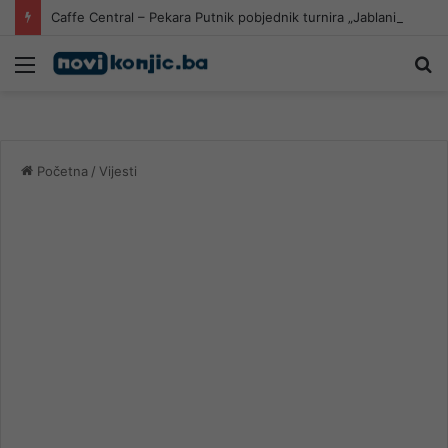
Caffe Central – Pekara Putnik pobjednik turnira „Jablanica 2026“
Meni
Pr
Početna
/
Vijesti