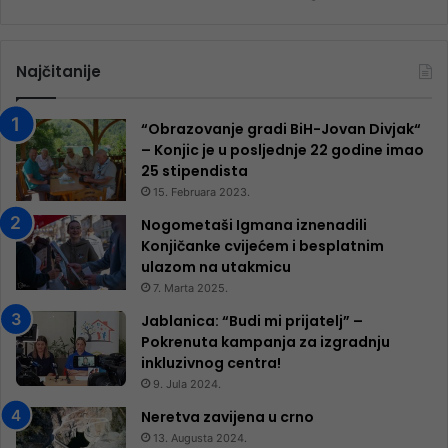
Najčitanije
“Obrazovanje gradi BiH-Jovan Divjak“
– Konjic je u posljednje 22 godine imao
25 ​​stipendista
15. Februara 2023.
Nogometaši Igmana iznenadili
Konjičanke cvijećem i besplatnim
ulazom na utakmicu
7. Marta 2025.
Jablanica: “Budi mi prijatelj” –
Pokrenuta kampanja za izgradnju
inkluzivnog centra!
9. Jula 2024.
Neretva zavijena u crno
13. Augusta 2024.