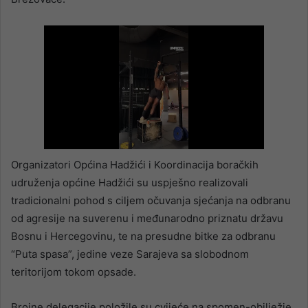
Organizatori Općina Hadžići i Koordinacija boračkih
udruženja općine Hadžići su uspješno realizovali
tradicionalni pohod s ciljem očuvanja sjećanja na odbranu
od agresije na suverenu i međunarodno priznatu državu
Bosnu i Hercegovinu, te na presudne bitke za odbranu
“Puta spasa”, jedine veze Sarajeva sa slobodnom
teritorijom tokom opsade.
Brojne delegacije položile su cvijeće na spomen-obilježje