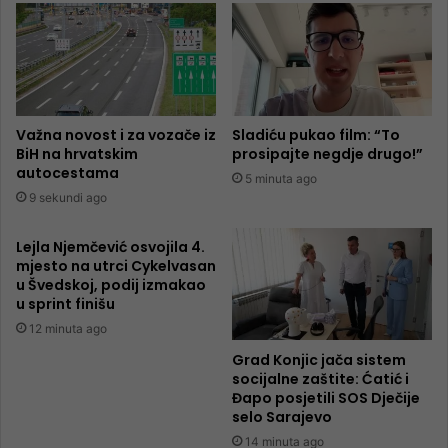
Važna novost i za vozače iz
Sladiću pukao film: “To
BiH na hrvatskim
prosipajte negdje drugo!”
autocestama
5 minuta ago
9 sekundi ago
Lejla Njemčević osvojila 4.
mjesto na utrci Cykelvasan
u Švedskoj, podij izmakao
u sprint finišu
12 minuta ago
Grad Konjic jača sistem
socijalne zaštite: Ćatić i
Đapo posjetili SOS Dječije
selo Sarajevo
14 minuta ago