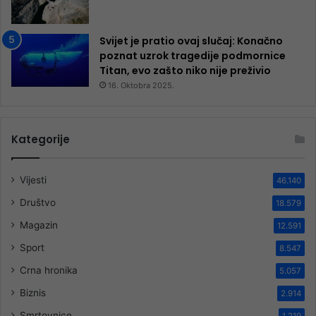
Svijet je pratio ovaj slučaj: Konačno
poznat uzrok tragedije podmornice
Titan, evo zašto niko nije preživio
16. Oktobra 2025.
Kategorije
Vijesti
46.140
Društvo
18.579
Magazin
12.591
Sport
8.547
Crna hronika
5.057
Biznis
2.914
Smrtovnice