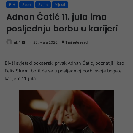
BiH
Sport
Svijet
Vijesti
Adnan Ćatić 11. jula ima
posljednju borbu u karijeri
Send
nk 1
23. Maja 2026.
1 minute read
an
email
Bivši svjetski bokserski prvak Adnan Ćatić, poznatiji i kao
Felix Sturm, borit će se u posljednjoj borbi svoje bogate
karijere 11. jula.