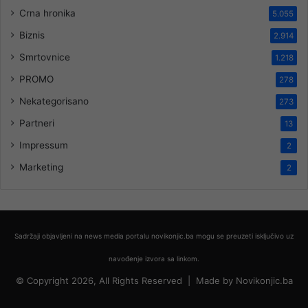
Crna hronika
5.055
Biznis
2.914
Smrtovnice
1.218
PROMO
278
Nekategorisano
273
Partneri
13
Impressum
2
Marketing
2
Sadržaji objavljeni na news media portalu novikonjic.ba mogu se preuzeti isključivo uz
navođenje izvora sa linkom.
© Copyright 2026, All Rights Reserved |
Made by
Novikonjic.ba