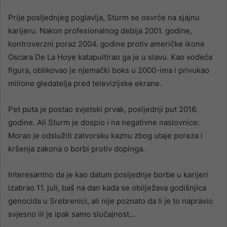
Prije posljednjeg poglavlja, Sturm se osvrće na sjajnu
karijeru. Nakon profesionalnog debija 2001. godine,
kontroverzni poraz 2004. godine protiv američke ikone
Oscara De La Hoye katapultirao ga je u slavu. Kao vodeća
figura, oblikovao je njemački boks u 2000-ima i privukao
milione gledatelja pred televizijske ekrane.
Pet puta je postao svjetski prvak, posljednji put 2016.
godine. Ali Sturm je dospio i na negativne naslovnice:
Morao je odslužiti zatvorsku kaznu zbog utaje poreza i
kršenja zakona o borbi protiv dopinga.
Interesantno da je kao datum posljednje borbe u karijeri
izabrao 11. juli, baš na dan kada se obilježava godišnjica
genocida u Srebrenici, ali nije poznato da li je to napravio
svjesno ili je ipak samo slučajnost…