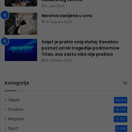
9. Jula 2024.
Neretva zavijena u crno
13. Augusta 2024.
Svijet je pratio ovaj slučaj: Konačno
poznat uzrok tragedije podmornice
Titan, evo zašto niko nije preživio
16. Oktobra 2025.
Kategorije
Vijesti
46.104
Društvo
18.576
Magazin
12.587
Sport
8.538