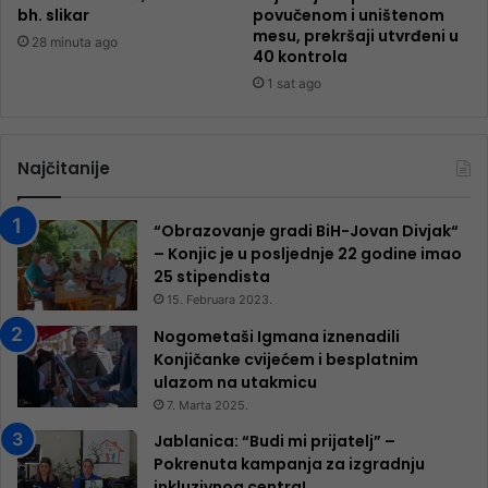
bh. slikar
povučenom i uništenom
mesu, prekršaji utvrđeni u
28 minuta ago
40 kontrola
1 sat ago
Najčitanije
“Obrazovanje gradi BiH-Jovan Divjak“
– Konjic je u posljednje 22 godine imao
25 ​​stipendista
15. Februara 2023.
Nogometaši Igmana iznenadili
Konjičanke cvijećem i besplatnim
ulazom na utakmicu
7. Marta 2025.
Jablanica: “Budi mi prijatelj” –
Pokrenuta kampanja za izgradnju
inkluzivnog centra!