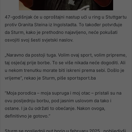
47-godišnjak će u oproštajni nastup ući u ring u Stuttgartu
protiv Granita Steina iz Ingolstadta. To također potvrđuje
da Sturm, kako je prethodno najavljeno, neće pokušati
osvojiti svoj šesti svjetski naslov.
„Naravno da postoji tuga. Volim ovaj sport, volim pripreme,
taj osjećaj prije borbe. To se više nikada neće dogoditi. Ali
u nekom trenutku morate biti iskreni prema sebi. Došlo je
vrijeme“, rekao je Sturm, piše sportsport.ba
“Moja porodica – moja supruga i moj otac – pristali su na
ovu posljednju borbu, pod jasnim uslovom da tako i
ostane. I ja ću održati to obećanje. Nakon ovoga,
definitivno je gotovo.“
Sturm se posljednji put borio u februaru 2025., pobijedivši