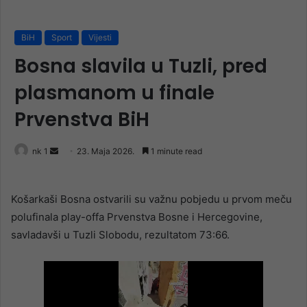
BiH
Sport
Vijesti
Bosna slavila u Tuzli, pred
plasmanom u finale
Prvenstva BiH
Send
nk 1
23. Maja 2026.
1 minute read
an
email
Košarkaši Bosna ostvarili su važnu pobjedu u prvom meču
polufinala play-offa Prvenstva Bosne i Hercegovine,
savladavši u Tuzli Slobodu, rezultatom 73:66.