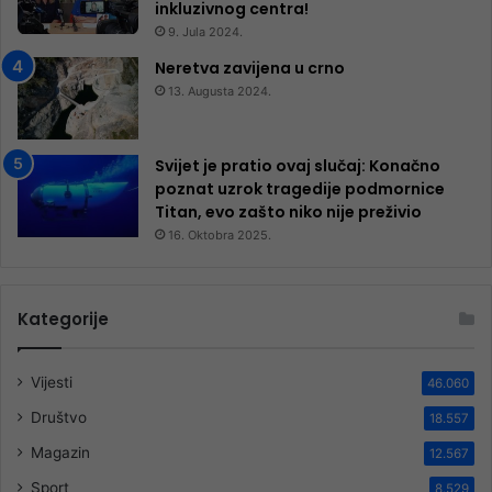
inkluzivnog centra!
9. Jula 2024.
Neretva zavijena u crno
13. Augusta 2024.
Svijet je pratio ovaj slučaj: Konačno
poznat uzrok tragedije podmornice
Titan, evo zašto niko nije preživio
16. Oktobra 2025.
Kategorije
Vijesti
46.060
Društvo
18.557
Magazin
12.567
Sport
8.529