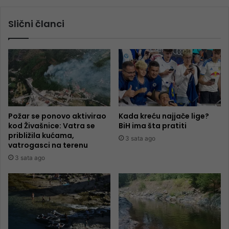
Slični članci
Požar se ponovo aktivirao
Kada kreću najjače lige?
kod Živašnice: Vatra se
BiH ima šta pratiti
približila kućama,
3 sata ago
vatrogasci na terenu
3 sata ago