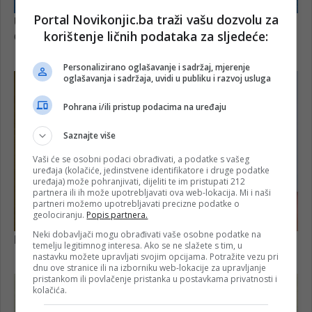
Portal Novikonjic.ba traži vašu dozvolu za
korištenje ličnih podataka za sljedeće:
Personalizirano oglašavanje i sadržaj, mjerenje
oglašavanja i sadržaja, uvidi u publiku i razvoj usluga
Pohrana i/ili pristup podacima na uređaju
Saznajte više
Vaši će se osobni podaci obrađivati, a podatke s vašeg
uređaja (kolačiće, jedinstvene identifikatore i druge podatke
uređaja) može pohranjivati, dijeliti te im pristupati 212
partnera ili ih može upotrebljavati ova web-lokacija. Mi i naši
partneri možemo upotrebljavati precizne podatke o
geolociranju.
Popis partnera.
Neki dobavljači mogu obrađivati vaše osobne podatke na
temelju legitimnog interesa. Ako se ne slažete s tim, u
nastavku možete upravljati svojim opcijama. Potražite vezu pri
dnu ove stranice ili na izborniku web-lokacije za upravljanje
pristankom ili povlačenje pristanka u postavkama privatnosti i
kolačića.