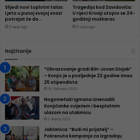
Slijedi novi toplotni talas:
Tragedija kod Zavidovića:
Ljeto u punoj svojoj snazi
U rijeci Krivaji utopio se 24-
potrajat će do…
godišnji muškarac
3 sata ago
3 sata ago
Najčitanije
“Obrazovanje gradi BiH-Jovan Divjak“
– Konjic je u posljednje 22 godine imao
25 ​​stipendista
15. Februara 2023.
Nogometaši Igmana iznenadili
Konjičanke cvijećem i besplatnim
ulazom na utakmicu
7. Marta 2025.
Jablanica: “Budi mi prijatelj” –
Pokrenuta kampanja za izgradnju