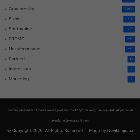
Crna hronika
5.050
Biznis
2.911
Smrtovnice
1.215
PROMO
278
Nekategorisano
273
Partneri
13
Impressum
2
Marketing
2
Sadržaji objavljeni na news media portalu novikonjic.ba mogu se preuzeti isključivo uz
navođenje izvora sa linkom.
© Copyright 2026, All Rights Reserved |
Made by
Novikonjic.ba