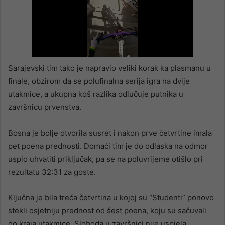
Sarajevski tim tako je napravio veliki korak ka plasmanu u
finale, obzirom da se polufinalna serija igra na dvije
utakmice, a ukupna koš razlika odlučuje putnika u
završnicu prvenstva.
Bosna je bolje otvorila susret i nakon prve četvrtine imala
pet poena prednosti. Domaći tim je do odlaska na odmor
uspio uhvatiti priključak, pa se na poluvrijeme otišlo pri
rezultatu 32:31 za goste.
Ključna je bila treća četvrtina u kojoj su “Studenti” ponovo
stekli osjetniju prednost od šest poena, koju su sačuvali
do kraja utakmice. Sloboda u završnici nije uspjela