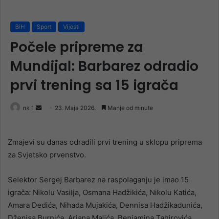
BiH
Sport
Vijesti
Počele pripreme za
Mundijal: Barbarez odradio
prvi trening sa 15 igrača
Send
nk 1
23. Maja 2026.
Manje od minute
an
email
Zmajevi su danas odradili prvi trening u sklopu priprema
za Svjetsko prvenstvo.
Selektor Sergej Barbarez na raspolaganju je imao 15
igrača: Nikolu Vasilja, Osmana Hadžikića, Nikolu Katića,
Amara Dedića, Nihada Mujakića, Dennisa Hadžikadunića,
Dženisa Burnića, Arjana Malića, Benjamina Tahirovića,