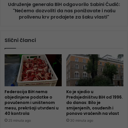
Udruženje generala BiH odgovorilo Sabini Ćudić:
"Nećemo dozvoliti da nas ponižavate i našu
prolivenu krv prodajete za šaku vlasti"
Slični članci
Federacija BiH nema
Ko je sjedio u
objedinjene podatke o
Predsjedništvu BiH od 1996.
povučenom i uništenom
do danas: Bilo je
mesu, prekršaji utvrđeni u
smijenjenih, osuđenih i
40 kontrola
ponovo vraćenih na vlast
25 minuta ago
30 minuta ago