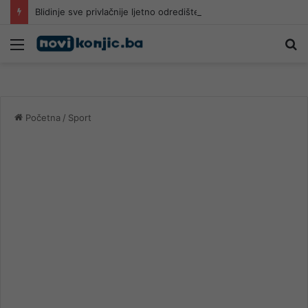
Blidinje sve privlačnije ljetno odredište, turizam raste uz zabrinutost i izazove očuvanja prirode
Meni
Pr
Početna
/
Sport