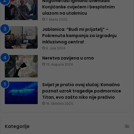
Nogometaši Igmana iznenadili
Konjičanke cvijećem i besplatnim
ulazom na utakmicu
7. Marta 2025.
Jablanica: “Budi mi prijatelj” –
Pokrenuta kampanja za izgradnju
inkluzivnog centra!
9. Jula 2024.
Neretva zavijena u crno
13. Augusta 2024.
Svijet je pratio ovaj slučaj: Konačno
poznat uzrok tragedije podmornice
Titan, evo zašto niko nije preživio
16. Oktobra 2025.
Kategorije