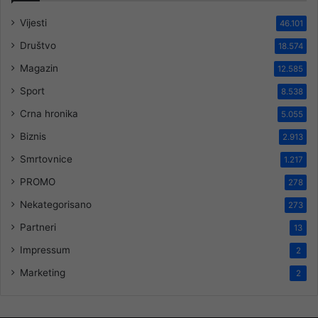
Vijesti
46.101
Društvo
18.574
Magazin
12.585
Sport
8.538
Crna hronika
5.055
Biznis
2.913
Smrtovnice
1.217
PROMO
278
Nekategorisano
273
Partneri
13
Impressum
2
Marketing
2