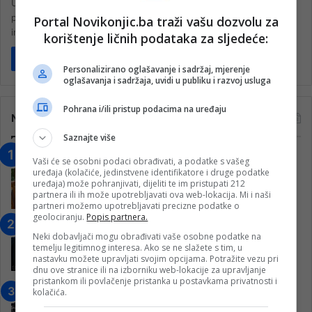
U selu Przevodov na poljskoj strani poljsko-ukrajinske granice u
poslijepodnevnim satima došlo je do eksplozije, a prema prvim
Portal Novikonjic.ba traži vašu dozvolu za
informacijama dvije osobe su…
korištenje ličnih podataka za sljedeće:
Pročitaj više
Personalizirano oglašavanje i sadržaj, mjerenje
oglašavanja i sadržaja, uvidi u publiku i razvoj usluga
Pohrana i/ili pristup podacima na uređaju
Najčitanije
Saznajte više
“Obrazovanje gradi BiH-Jovan Divjak“
Vaši će se osobni podaci obrađivati, a podatke s vašeg
– Konjic je u posljednje 22 godine imao
uređaja (kolačiće, jedinstvene identifikatore i druge podatke
uređaja) može pohranjivati, dijeliti te im pristupati 212
25 ​​stipendista
partnera ili ih može upotrebljavati ova web-lokacija. Mi i naši
15. Februara 2023.
partneri možemo upotrebljavati precizne podatke o
geolociranju.
Popis partnera.
Nogometaši Igmana iznenadili
Neki dobavljači mogu obrađivati vaše osobne podatke na
Konjičanke cvijećem i besplatnim
temelju legitimnog interesa. Ako se ne slažete s tim, u
ulazom na utakmicu
nastavku možete upravljati svojim opcijama. Potražite vezu pri
dnu ove stranice ili na izborniku web-lokacije za upravljanje
7. Marta 2025.
pristankom ili povlačenje pristanka u postavkama privatnosti i
Jablanica: “Budi mi prijatelj” –
kolačića.
Pokrenuta kampanja za izgradnju