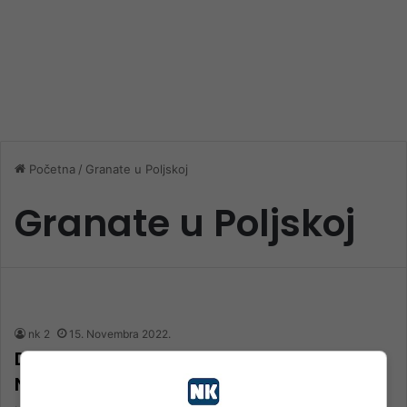
Početna
/
Granate u Poljskoj
Granate u Poljskoj
nk 2
15. Novembra 2022.
Dvije ruske rakete pale na članicu
NATO-a: Ima poginulih u Poljskoj