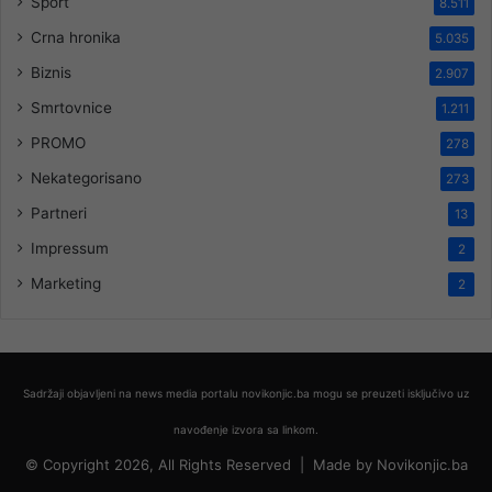
Sport
8.511
Crna hronika
5.035
Biznis
2.907
Smrtovnice
1.211
PROMO
278
Nekategorisano
273
Partneri
13
Impressum
2
Marketing
2
Sadržaji objavljeni na news media portalu novikonjic.ba mogu se preuzeti isključivo uz
navođenje izvora sa linkom.
© Copyright 2026, All Rights Reserved |
Made by
Novikonjic.ba