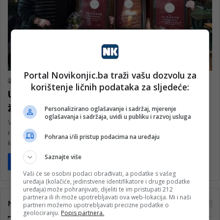
Vijesti
Portal Novikonjic.ba traži vašu dozvolu za
nk 2
3. Marta 2024.
korištenje ličnih podataka za sljedeće:
U Konjicu dodijeljene nagrade za Dan
žena: Ko su dobitnice?
Personalizirano oglašavanje i sadržaj, mjerenje
oglašavanja i sadržaja, uvidi u publiku i razvoj usluga
Večeras je u Konjicu obilježen Dan žena i Sedmica rodne
ravnopravnosti svečanošću na kojoj su dodijeljene nagrade u tri
Pohrana i/ili pristup podacima na uređaju
kategorije.…
Saznajte više
Pročitaj više
Vaši će se osobni podaci obrađivati, a podatke s vašeg
uređaja (kolačiće, jedinstvene identifikatore i druge podatke
uređaja) može pohranjivati, dijeliti te im pristupati 212
partnera ili ih može upotrebljavati ova web-lokacija. Mi i naši
Najčitanije
partneri možemo upotrebljavati precizne podatke o
geolociranju.
Popis partnera.