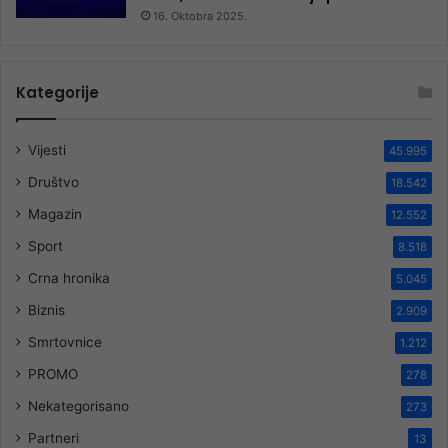
16. Oktobra 2025.
Kategorije
Vijesti
45.995
Društvo
18.542
Magazin
12.552
Sport
8.518
Crna hronika
5.045
Biznis
2.909
Smrtovnice
1.212
PROMO
278
Nekategorisano
273
Partneri
13