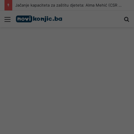
Jačanje kapaciteta za zaštitu djeteta: Alma Mehić (CSR Konjic) na edukaciji u Neumu
Meni
Pr