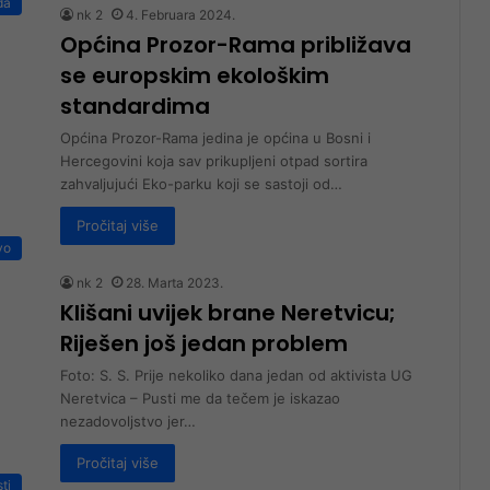
da
nk 2
4. Februara 2024.
Općina Prozor-Rama približava
se europskim ekološkim
standardima
Općina Prozor-Rama jedina je općina u Bosni i
Hercegovini koja sav prikupljeni otpad sortira
zahvaljujući Eko-parku koji se sastoji od…
Pročitaj više
vo
nk 2
28. Marta 2023.
Klišani uvijek brane Neretvicu;
Riješen još jedan problem
Foto: S. S. Prije nekoliko dana jedan od aktivista UG
Neretvica – Pusti me da tečem je iskazao
nezadovoljstvo jer…
Pročitaj više
sti