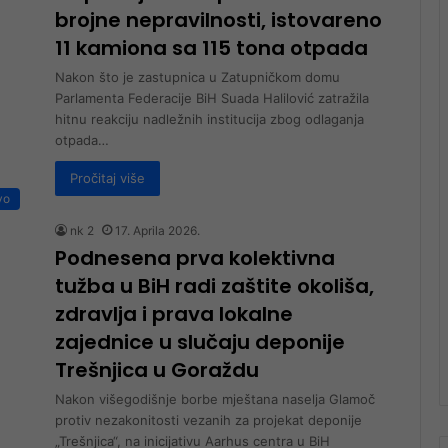
brojne nepravilnosti, istovareno
11 kamiona sa 115 tona otpada
Nakon što je zastupnica u Zatupničkom domu
Parlamenta Federacije BiH Suada Halilović zatražila
hitnu reakciju nadležnih institucija zbog odlaganja
otpada…
Pročitaj više
vo
nk 2
17. Aprila 2026.
Podnesena prva kolektivna
tužba u BiH radi zaštite okoliša,
zdravlja i prava lokalne
zajednice u slučaju deponije
Trešnjica u Goraždu
Nakon višegodišnje borbe mještana naselja Glamoč
protiv nezakonitosti vezanih za projekat deponije
„Trešnjica“, na inicijativu Aarhus centra u BiH