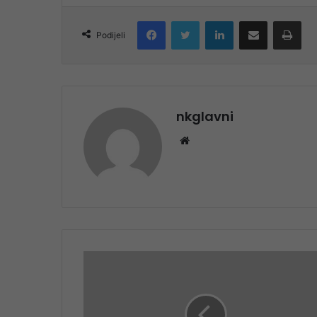
Facebook
Twitter
LinkedIn
Share via Email
Pri
Podijeli
nkglavni
Website