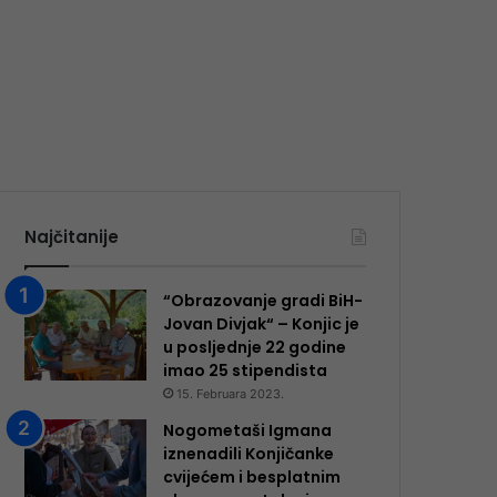
Najčitanije
“Obrazovanje gradi BiH-
Jovan Divjak“ – Konjic je
u posljednje 22 godine
imao 25 ​​stipendista
15. Februara 2023.
Nogometaši Igmana
iznenadili Konjičanke
cvijećem i besplatnim