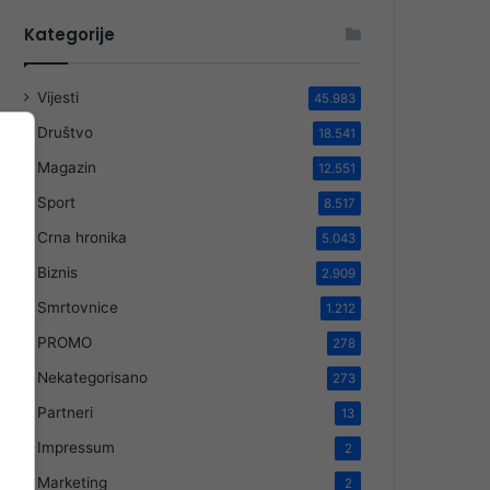
Kategorije
Vijesti
45.983
Društvo
18.541
Magazin
12.551
Sport
8.517
Crna hronika
5.043
Biznis
2.909
Smrtovnice
1.212
PROMO
278
Nekategorisano
273
Partneri
13
Impressum
2
Marketing
2