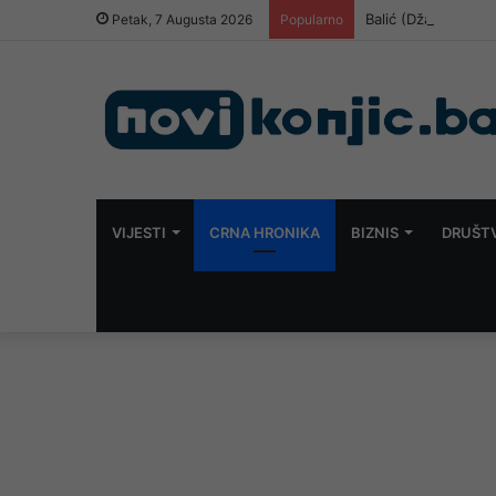
Balić (Džafo) Raši
Petak, 7 Augusta 2026
Popularno
VIJESTI
CRNA HRONIKA
BIZNIS
DRUŠT