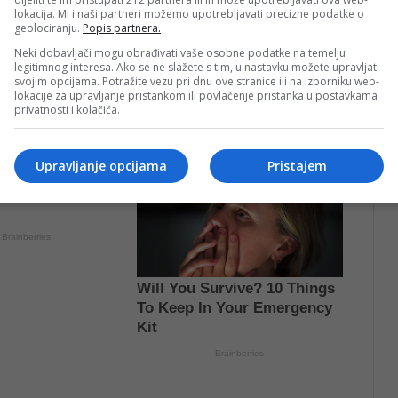
lokacija. Mi i naši partneri možemo upotrebljavati precizne podatke o
geolociranju.
Popis partnera.
Neki dobavljači mogu obrađivati vaše osobne podatke na temelju
legitimnog interesa. Ako se ne slažete s tim, u nastavku možete upravljati
svojim opcijama. Potražite vezu pri dnu ove stranice ili na izborniku web-
lokacije za upravljanje pristankom ili povlačenje pristanka u postavkama
privatnosti i kolačića.
Upravljanje opcijama
Pristajem