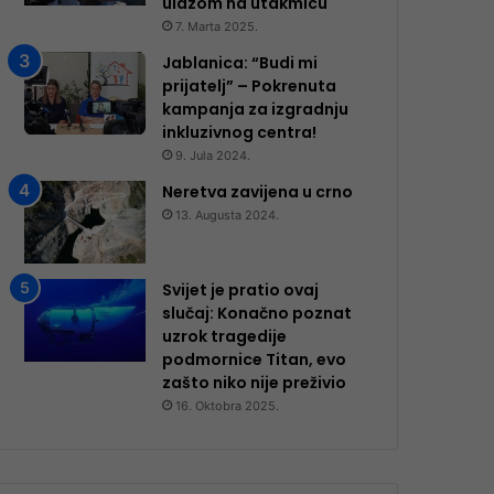
ulazom na utakmicu
7. Marta 2025.
Jablanica: “Budi mi
prijatelj” – Pokrenuta
kampanja za izgradnju
inkluzivnog centra!
9. Jula 2024.
Neretva zavijena u crno
13. Augusta 2024.
Svijet je pratio ovaj
slučaj: Konačno poznat
uzrok tragedije
podmornice Titan, evo
zašto niko nije preživio
16. Oktobra 2025.