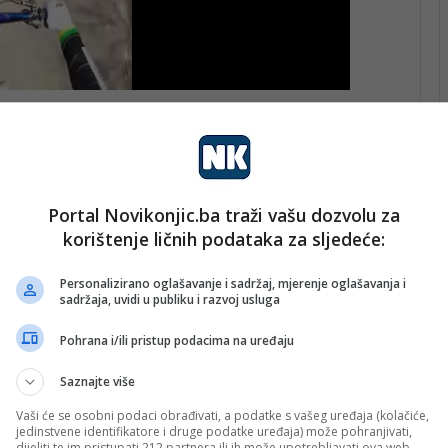
poslova Kantona Sarajevo, 47-godišnjak se sumnjiči da
o
Teška krađa
iz člana 287. stav 1. Krivičnog zakona
Portal Novikonjic.ba traži vašu dozvolu za
onalnog tužilaštva Kantona Sarajevo, a osumnjičeni je
korištenje ličnih podataka za sljedeće:
vanje osoba lišenih slobode MUP-a Kantona Sarajevo.
Personalizirano oglašavanje i sadržaj, mjerenje oglašavanja i
krivičnog djela.
sadržaja, uvidi u publiku i razvoj usluga
Pohrana i/ili pristup podacima na uređaju
Saznajte više
Vaši će se osobni podaci obrađivati, a podatke s vašeg uređaja (kolačiće,
jedinstvene identifikatore i druge podatke uređaja) može pohranjivati,
dijeliti te im pristupati 212 partnera ili ih može upotrebljavati ova web-