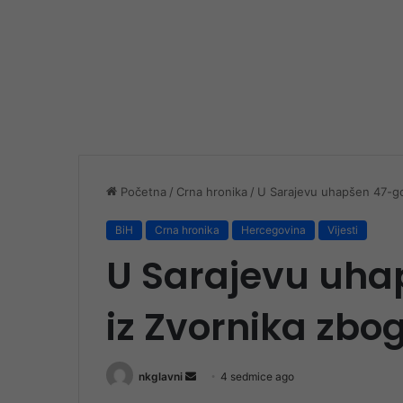
Početna
/
Crna hronika
/
U Sarajevu uhapšen 47-go
BiH
Crna hronika
Hercegovina
Vijesti
U Sarajevu uha
iz Zvornika zbo
Send
nkglavni
4 sedmice ago
an