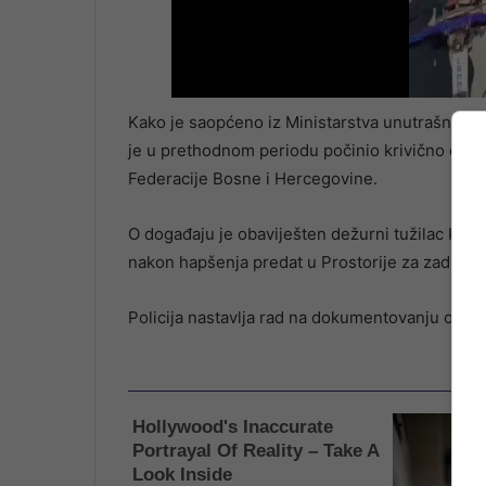
Kako je saopćeno iz Ministarstva unutrašnjih 
je u prethodnom periodu počinio krivično djel
Federacije Bosne i Hercegovine.
O događaju je obaviješten dežurni tužilac Kant
nakon hapšenja predat u Prostorije za zadrža
Policija nastavlja rad na dokumentovanju ovog 