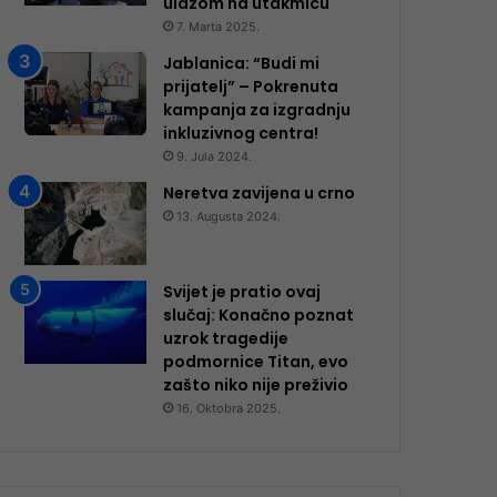
ulazom na utakmicu
7. Marta 2025.
Jablanica: “Budi mi
prijatelj” – Pokrenuta
kampanja za izgradnju
inkluzivnog centra!
9. Jula 2024.
Neretva zavijena u crno
13. Augusta 2024.
Svijet je pratio ovaj
slučaj: Konačno poznat
uzrok tragedije
podmornice Titan, evo
zašto niko nije preživio
16. Oktobra 2025.