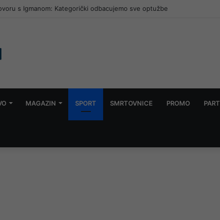
govoru s Igmanom: Kategorički odbacujemo sve optužbe
VO
MAGAZIN
SPORT
SMRTOVNICE
PROMO
PART