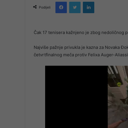
Facebook
Twitter
LinkedIn
email
Podijeli
Čak 17 tenisera kažnjeno je zbog nedoličnog 
Najviše pažnje privukla je kazna za Novaka Đok
četvrtfinalnog meča protiv Felixa Auger-Aliass