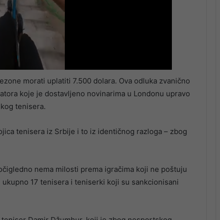
zone morati uplatiti 7.500 dolara. Ova odluka zvanično
atora koje je dostavljeno novinarima u Londonu upravo
kog tenisera.
ica tenisera iz Srbije i to iz identičnog razloga – zbog
čigledno nema milosti prema igračima koji ne poštuju
 ukupno 17 tenisera i teniserki koji su sankcionisani
 teniser Damir Džumhur, koji je zbog nesportskog