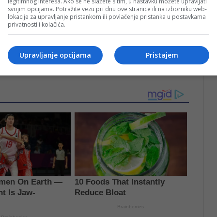
legitimnog interesa. Ako se ne slažete s tim, u nastavku možete upravljati
svojim opcijama. Potražite vezu pri dnu ove stranice ili na izborniku web-
lokacije za upravljanje pristankom ili povlačenje pristanka u postavkama
di Brazilac Joao Fonseca, kao i francuski teniser
privatnosti i kolačića.
a u trenucima bijesa.
Upravljanje opcijama
Pristajem
ra Korpatsch, koja je zbog nesportskog ponašanja