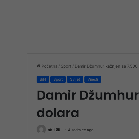
Početna
/
Sport
/
Damir Džumhur kažnjen sa 7.500 
BiH
Sport
Svijet
Vijesti
Damir Džumhur 
dolara
Send
nk 1
4 sedmice ago
an