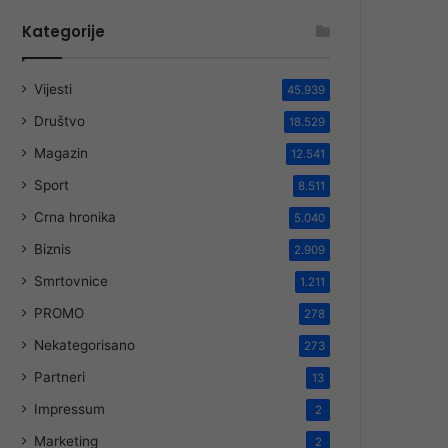
Kategorije
Vijesti
45.939
Društvo
18.529
Magazin
12.541
Sport
8.511
Crna hronika
5.040
Biznis
2.909
Smrtovnice
1.211
PROMO
278
Nekategorisano
273
Partneri
13
Impressum
2
Marketing
2