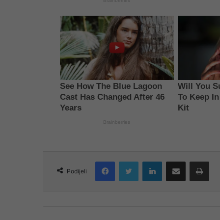
Facebook
Twitter
LinkedIn
Share via Email
Pri
Podijeli