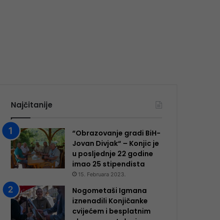
Najčitanije
“Obrazovanje gradi BiH-
Jovan Divjak“ – Konjic je
u posljednje 22 godine
imao 25 ​​stipendista
15. Februara 2023.
Nogometaši Igmana
iznenadili Konjičanke
cvijećem i besplatnim