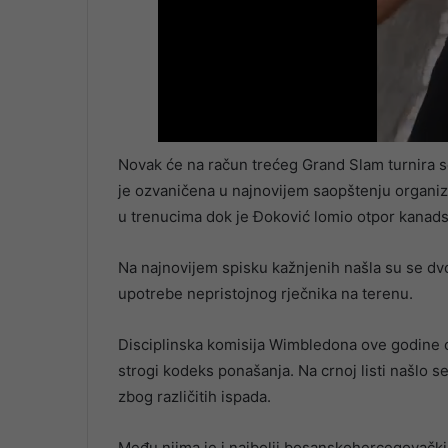
Novak će na račun trećeg Grand Slam turnira se
je ozvaničena u najnovijem saopštenju organiz
u trenucima dok je Đoković lomio otpor kanads
Na najnovijem spisku kažnjenih našla su se dvoj
upotrebe nepristojnog rječnika na terenu.
Disciplinska komisija Wimbledona ove godine o
strogi kodeks ponašanja. Na crnoj listi našlo se
zbog različitih ispada.
Među njima je i najbolji bosanskohercegovački