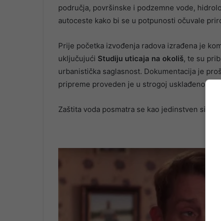
područja, površinske i podzemne vode, hidrološ
autoceste kako bi se u potpunosti očuvale prir
Prije početka izvođenja radova izrađena je ko
uključujući
Studiju uticaja na okoliš
, te su pri
urbanistička saglasnost. Dokumentacija je prošl
pripreme proveden je u strogoj usklađenosti s
Zaštita voda posmatra se kao jedinstven sistem 