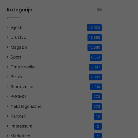
Kategorije
Vijesti
46.023
Društvo
18.550
Magazin
12.560
Sport
8.521
Crna hronika
5.047
Biznis
2.909
Smrtovnice
1.214
PROMO
278
Nekategorisano
273
Partneri
13
Impressum
2
Marketing
2