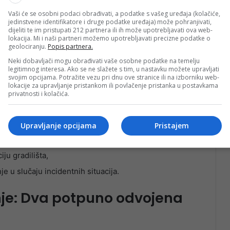
Vaši će se osobni podaci obrađivati, a podatke s vašeg uređaja (kolačiće,
jedinstvene identifikatore i druge podatke uređaja) može pohranjivati,
dijeliti te im pristupati 212 partnera ili ih može upotrebljavati ova web-
lokacija. Mi i naši partneri možemo upotrebljavati precizne podatke o
geolociranju.
Popis partnera.
Neki dobavljači mogu obrađivati vaše osobne podatke na temelju
legitimnog interesa. Ako se ne slažete s tim, u nastavku možete upravljati
svojim opcijama. Potražite vezu pri dnu ove stranice ili na izborniku web-
lokacije za upravljanje pristankom ili povlačenje pristanka u postavkama
privatnosti i kolačića.
Upravljanje opcijama
Pristajem
štitu tla,
ju gradilišta,
e u slučaju incidentnih situacija.
je: Dva potpuno odvojena