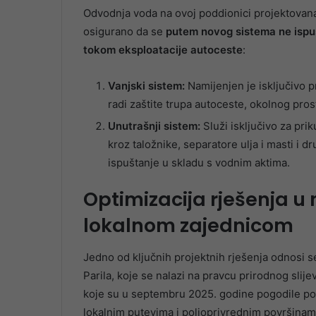
Odvodnja voda na ovoj poddionici projektovana
osigurano da se
putem novog sistema ne ispuš
tokom eksploatacije autoceste
:
Vanjski sistem:
Namijenjen je isključivo 
radi zaštite trupa autoceste, okolnog pros
Unutrašnji sistem:
Služi isključivo za pri
kroz taložnike, separatore ulja i masti i d
ispuštanje u skladu s vodnim aktima.
Optimizacija rješenja u 
lokalnom zajednicom
Jedno od ključnih projektnih rješenja odnosi 
Parila, koje se nalazi na pravcu prirodnog slij
koje su u septembru 2025. godine pogodile pod
lokalnim putevima i poljoprivrednim površinam