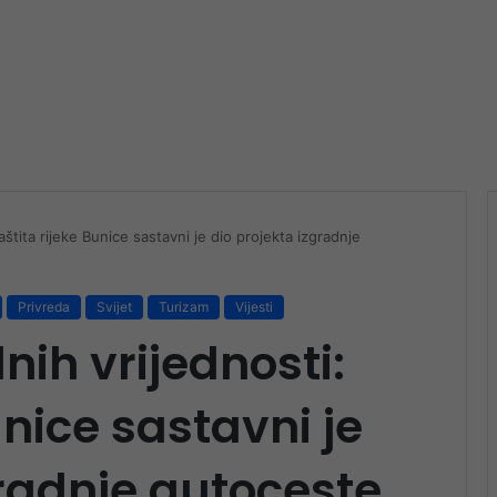
štita rijeke Bunice sastavni je dio projekta izgradnje
Privreda
Svijet
Turizam
Vijesti
nih vrijednosti:
unice sastavni je
gradnje autoceste