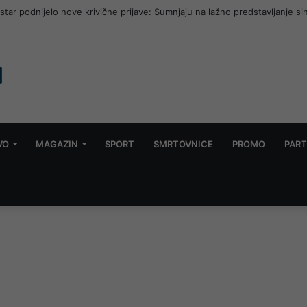
ar podnijelo nove krivične prijave: Sumnjaju na lažno predstavljanje si
VO
MAGAZIN
SPORT
SMRTOVNICE
PROMO
PART