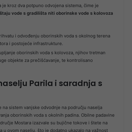
 je kroz dva potpuno odvojena sistema, čime je
taju vode s gradilišta niti oborinske vode s kolovoza
prihvatu i odvođenju oborinskih voda s okolnog terena
tora i postojeće infrastrukture.
kupljanje oborinskih voda s kolovoza, njihov tretman
ruge objekte za prečišćavanje, te kontrolisano
naselju Parila i saradnja s
se na sistem vanjske odvodnje na području naselja
evanja oborinskih voda s okolnih padina. Obilne padavine
ručje Mostara izazvale su bujične tokove i štete na
a u ovom naselju, što je dodatno ukazalo na važnost