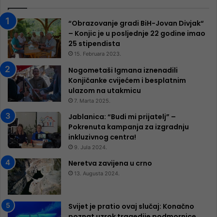
“Obrazovanje gradi BiH-Jovan Divjak“
– Konjic je u posljednje 22 godine imao
25 ​​stipendista
15. Februara 2023.
Nogometaši Igmana iznenadili
Konjičanke cvijećem i besplatnim
ulazom na utakmicu
7. Marta 2025.
Jablanica: “Budi mi prijatelj” –
Pokrenuta kampanja za izgradnju
inkluzivnog centra!
9. Jula 2024.
Neretva zavijena u crno
13. Augusta 2024.
Svijet je pratio ovaj slučaj: Konačno
poznat uzrok tragedije podmornice