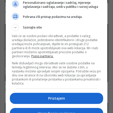
Personalizirano oglašavanje i sadržaj, mjerenje
oglašavanja i sadržaja, uvidi u publiku i razvoj usluga
Pohrana i/ili pristup podacima na uređaju
Saznajte više
Vaši će se osobni podaci obrađivati, a podatke s vašeg
uređaja (kolačiće, jedinstvene identifikatore i druge podatke
uređaja) može pohranjivati, dijeliti te im pristupati 212
partnera ili ih može upotrebljavati ova web-lokacija. Mi i naši
partneri možemo upotrebljavati precizne podatke o
geolociranju.
Popis partnera.
Neki dobavljači mogu obrađivati vaše osobne podatke na
temelju legitimnog interesa. Ako se ne slažete s tim, u
nastavku možete upravljati svojim opcijama. Potražite vezu pri
dnu ove stranice ili na izborniku web-lokacije za upravljanje
pristankom ili povlačenje pristanka u postavkama privatnosti i
kolačića.
Pristajem