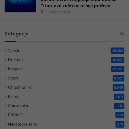
Titan, evo zašto niko nije preživio
16. Oktobra 2025.
Kategorije
Vijesti
46.054
Društvo
18.557
Magazin
12.567
Sport
8.527
Crna hronika
5.049
Biznis
2.911
Smrtovnice
1.215
PROMO
278
Nekategorisano
273