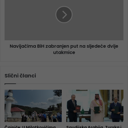
Navijačima BiH zabranjen put na sljedeće dvije
utakmice
Slični članci
Čajniče: U Milatkovićima
Saudijska Arabija, Turska i