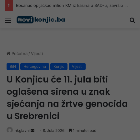
Bosanac opljačkao milion KM iz kasina u SAD-u, završio u zatvoru, a onda napisao svoju priču
Meni
Pr
Početna
/
Vijesti
BiH
Hercegovina
Konjic
Vijesti
U Konjicu će 11. jula biti
oglašena sirena u znak
sjećanja na žrtve genocida
u Srebrenici
Send
nkglavni
8. Jula 2026.
1 minute read
an