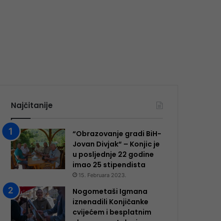
Najčitanije
“Obrazovanje gradi BiH-
Jovan Divjak“ – Konjic je
u posljednje 22 godine
imao 25 ​​stipendista
15. Februara 2023.
Nogometaši Igmana
iznenadili Konjičanke
cvijećem i besplatnim