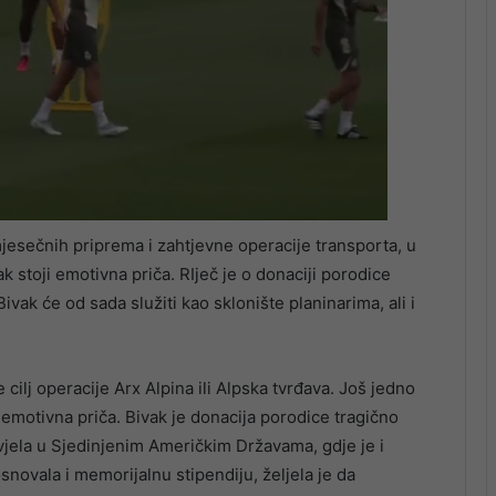
jesečnih priprema i zahtjevne operacije transporta, u
 stoji emotivna priča. RIječ je o donaciji porodice
vak će od sada služiti kao sklonište planinarima, ali i
e cilj operacije Arx Alpina ili Alpska tvrđava. Još jedno
i emotivna priča. Bivak je donacija porodice tragično
ivjela u Sjedinjenim Američkim Državama, gdje je i
snovala i memorijalnu stipendiju, željela je da