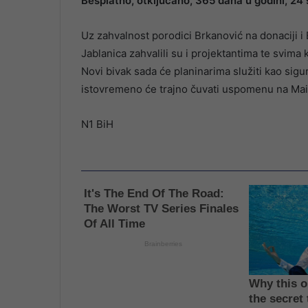
Besplatno, otključano, 365 dana u godini, 24
Uz zahvalnost porodici Brkanović na donaciji 
Jablanica zahvalili su i projektantima te svima k
Novi bivak sada će planinarima služiti kao sig
istovremeno će trajno čuvati uspomenu na Mai
N1 BiH