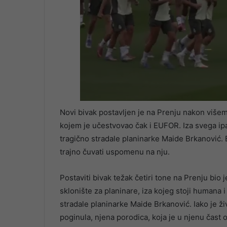
Novi bivak postavljen je na Prenju nakon višem
kojem je učestvovao čak i EUFOR. Iza svega ipak
tragično stradale planinarke Maide Brkanović. Bi
trajno čuvati uspomenu na nju.
Postaviti bivak težak četiri tone na Prenju bio j
sklonište za planinare, iza kojeg stoji humana 
stradale planinarke Maide Brkanović. Iako je ž
poginula, njena porodica, koja je u njenu čast o