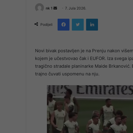
Send
nk 1
7. Jula 2026.
an
Facebook
Twitter
LinkedIn
email
Podijeli
Novi bivak postavljen je na Prenju nakon višem
kojem je učestvovao čak i EUFOR. Iza svega ipak
tragično stradale planinarke Maide Brkanović. Bi
trajno čuvati uspomenu na nju.