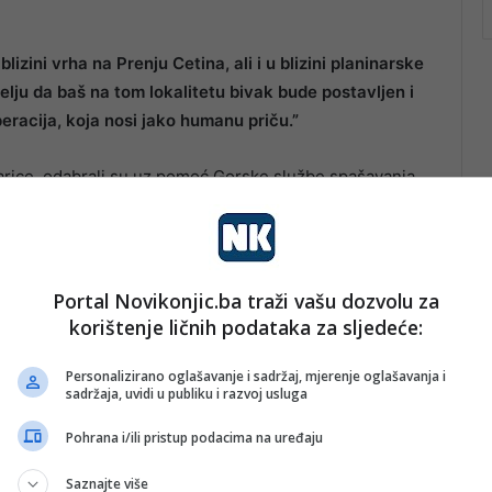
lizini vrha na Prenju Cetina, ali i u blizini planinarske
elju da baš na tom lokalitetu bivak bude postavljen i
eracija, koja nosi jako humanu priču.”
inarice, odabrali su uz pomoć Gorske službe spašavanja
ustvovati postavljanju, tokom akcije bili su u kontaktu s
Portal Novikonjic.ba traži vašu dozvolu za
korištenje ličnih podataka za sljedeće:
Personalizirano oglašavanje i sadržaj, mjerenje oglašavanja i
sadržaja, uvidi u publiku i razvoj usluga
Pohrana i/ili pristup podacima na uređaju
Saznajte više