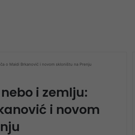
riča o Maidi Brkanović i novom skloništu na Prenju
 nebo i zemlju:
rkanović i novom
enju