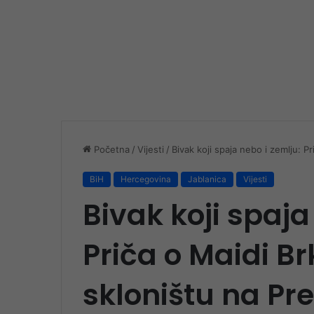
Početna
/
Vijesti
/
Bivak koji spaja nebo i zemlju: P
BiH
Hercegovina
Jablanica
Vijesti
Bivak koji spaja
Priča o Maidi B
skloništu na Pr