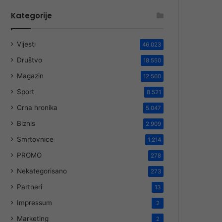
Kategorije
Vijesti
46.023
Društvo
18.550
Magazin
12.560
Sport
8.521
Crna hronika
5.047
Biznis
2.909
Smrtovnice
1.214
PROMO
278
Nekategorisano
273
Partneri
13
Impressum
2
Marketing
2