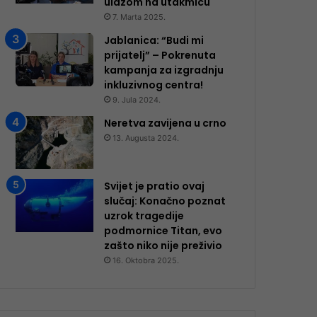
ulazom na utakmicu
7. Marta 2025.
Jablanica: “Budi mi
prijatelj” – Pokrenuta
kampanja za izgradnju
inkluzivnog centra!
9. Jula 2024.
Neretva zavijena u crno
13. Augusta 2024.
Svijet je pratio ovaj
slučaj: Konačno poznat
uzrok tragedije
podmornice Titan, evo
zašto niko nije preživio
16. Oktobra 2025.