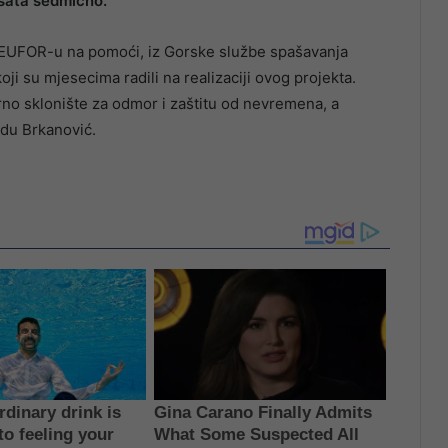
 sata sedmično.”
i EUFOR-u na pomoći, iz Gorske službe spašavanja
oji su mjesecima radili na realizaciji ovog projekta.
urno sklonište za odmor i zaštitu od nevremena, a
du Brkanović.