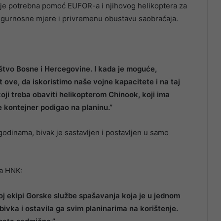
la je potrebna pomoć EUFOR-a i njihovog helikoptera za
 sigurnosne mjere i privremenu obustavu saobraćaja.
tvo Bosne i Hercegovine. I kada je moguće,
 ove, da iskoristimo naše vojne kapacitete i na taj
ji treba obaviti helikopterom Chinook, koji ima
e kontejner podigao na planinu.”
godinama, bivak je sastavljen i postavljen u samo
ma HNK:
j ekipi Gorske službe spašavanja koja je u jednom
ivka i ostavila ga svim planinarima na korištenje.