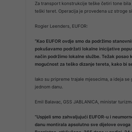
Za transport konstrukcije teške četiri tone bi
teški teret. Operacija je provedena uz stroge
Rogier Leenders, EUFOR:
”Kao EUFOR ovdje smo da podržimo stanovniš
pokušavamo podržati lokalne inicijative poput
način podržimo lokalne službe. Težak posao ko
mogućnost za teško dizanje tereta, kako bi s
Iako su pripreme trajale mjesecima, a ideja se 
jednom danu.
Emil Balavac, GSS JABLANICA, ministar turiz
”Uspjeli smo zahvaljujući EUFOR-u i neumorno
danu montirala apsolutno sve dijelove ovoga b