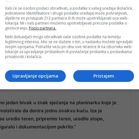
Vaši će se osobni podaci obrađivati, a podatke s vašeg uređaja (kolačiće,
jedinstvene identifikatore i druge podatke uređaja) može pohranjivati,
dijeliti te im pristupati 212 partnera ili ih može upotrebljavati ova web-
lokacija. Mi i naši partneri možemo upotrebljavati precizne podatke o
geolociranju.
Popis partnera.
Neki dobavljači mogu obrađivati vaše osobne podatke na temelju
legitimnog interesa. Ako se ne slažete s tim, u nastavku možete upravljati
svojim opcijama. Potražite vezu pri dnu ove stranice ili na izborniku web-
lokacije za upravljanje pristankom ili povlačenje pristanka u postavkama
privatnosti i kolačića.
Upravljanje opcijama
Pristajem
 HNK:
imo jedan bivak u znak sjećanja na planinarku koja je
insistirala da donira jednu ovakvu kuću. Iza je
se uredio teren, pripremio teren, uradile stope,
iguralo i dokumentacijom pokrilo.”