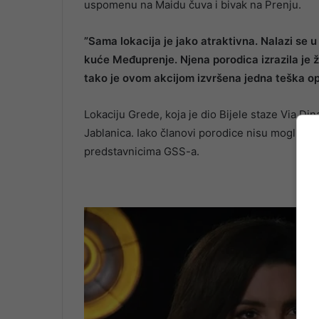
uspomenu na Maidu čuva i bivak na Prenju.
”Sama lokacija je jako atraktivna. Nalazi se u b
kuće Međuprenje. Njena porodica izrazila je ž
tako je ovom akcijom izvršena jedna teška op
Lokaciju Grede, koja je dio Bijele staze Via D
Jablanica. Iako članovi porodice nisu mogli pris
predstavnicima GSS-a.