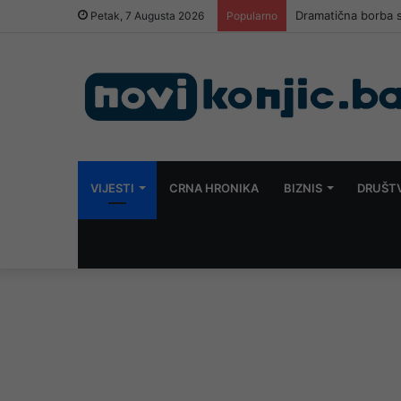
Dramatična borba s
Petak, 7 Augusta 2026
Popularno
VIJESTI
CRNA HRONIKA
BIZNIS
DRUŠT