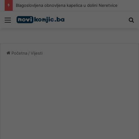
Blagoslovljena obnovljena kapelica u dolini Neretvice
Meni
Pr
Početna
/
Vijesti