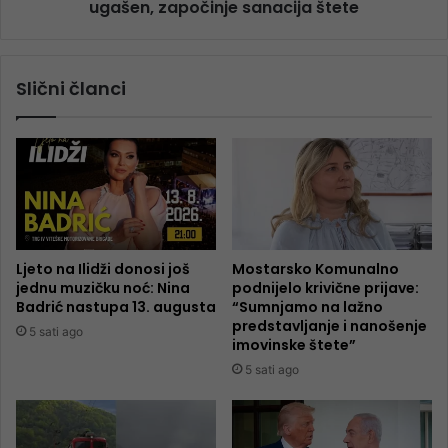
ugašen, započinje sanacija štete
Slični članci
Ljeto na Ilidži donosi još
Mostarsko Komunalno
jednu muzičku noć: Nina
podnijelo krivične prijave:
Badrić nastupa 13. augusta
“Sumnjamo na lažno
predstavljanje i nanošenje
5 sati ago
imovinske štete”
5 sati ago