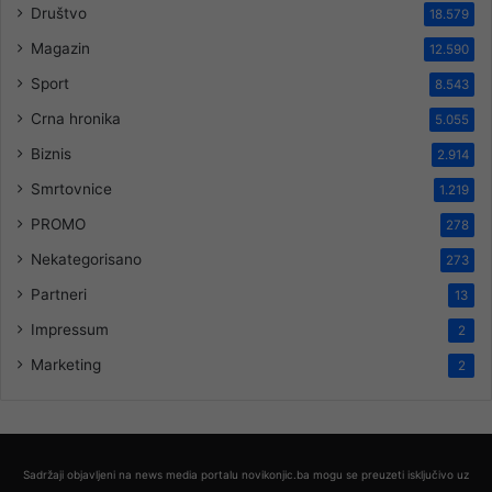
Društvo
18.579
Magazin
12.590
Sport
8.543
Crna hronika
5.055
Biznis
2.914
Smrtovnice
1.219
PROMO
278
Nekategorisano
273
Partneri
13
Impressum
2
Marketing
2
Sadržaji objavljeni na news media portalu novikonjic.ba mogu se preuzeti isključivo uz