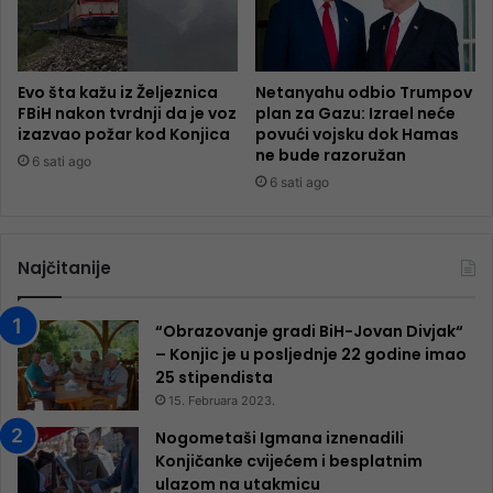
Evo šta kažu iz Željeznica
Netanyahu odbio Trumpov
FBiH nakon tvrdnji da je voz
plan za Gazu: Izrael neće
izazvao požar kod Konjica
povući vojsku dok Hamas
ne bude razoružan
6 sati ago
6 sati ago
Najčitanije
“Obrazovanje gradi BiH-Jovan Divjak“
– Konjic je u posljednje 22 godine imao
25 ​​stipendista
15. Februara 2023.
Nogometaši Igmana iznenadili
Konjičanke cvijećem i besplatnim
ulazom na utakmicu