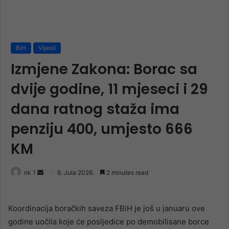
BiH
Vijesti
Izmjene Zakona: Borac sa
dvije godine, 11 mjeseci i 29
dana ratnog staža ima
penziju 400, umjesto 666
KM
Send
nk 1
6. Jula 2026.
2 minutes read
an
email
Koordinacija boračkih saveza FBiH je još u januaru ove
godine uočila koje će posljedice po demobilisane borce