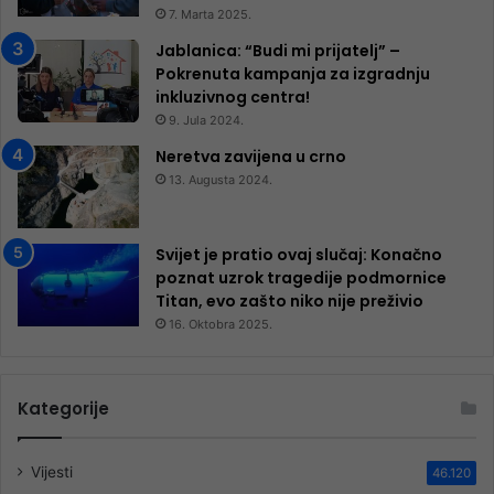
7. Marta 2025.
Jablanica: “Budi mi prijatelj” –
Pokrenuta kampanja za izgradnju
inkluzivnog centra!
9. Jula 2024.
Neretva zavijena u crno
13. Augusta 2024.
Svijet je pratio ovaj slučaj: Konačno
poznat uzrok tragedije podmornice
Titan, evo zašto niko nije preživio
16. Oktobra 2025.
Kategorije
Vijesti
46.120