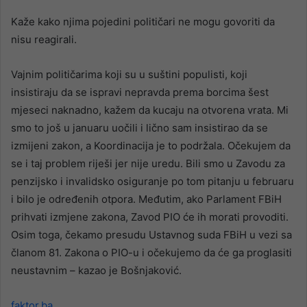
Kaže kako njima pojedini političari ne mogu govoriti da
nisu reagirali.
Vajnim političarima koji su u suštini populisti, koji
insistiraju da se ispravi nepravda prema borcima šest
mjeseci naknadno, kažem da kucaju na otvorena vrata. Mi
smo to još u januaru uočili i lično sam insistirao da se
izmijeni zakon, a Koordinacija je to podržala. Očekujem da
se i taj problem riješi jer nije uredu. Bili smo u Zavodu za
penzijsko i invalidsko osiguranje po tom pitanju u februaru
i bilo je određenih otpora. Međutim, ako Parlament FBiH
prihvati izmjene zakona, Zavod PIO će ih morati provoditi.
Osim toga, čekamo presudu Ustavnog suda FBiH u vezi sa
članom 81. Zakona o PIO-u i očekujemo da će ga proglasiti
neustavnim – kazao je Bošnjaković.
faktor.ba