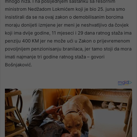
mnogo niža. I na posljednjem sastanku sa resornim
ministrom Nedžadom Lokmićem koji je bio 25. juna smo
insistirali da se na ovaj zakon o demobilisanim borcima
moraju donijeti izmjene jer meni je neshvatljivo da čovjek
koji ima dvije godine, 11 mjeseci i 29 dana ratnog staža ima
penziju 400 KM jer ne može ući u Zakon o prijevremenom
povoljnijem penzionisanju branilaca, jer tamo stoji da mora
imati najmanje tri godine ratnog staža – govori
Bošnjaković.