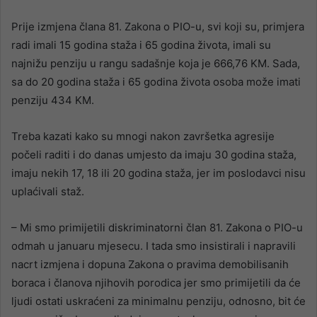
Prije izmjena člana 81. Zakona o PIO-u, svi koji su, primjera
radi imali 15 godina staža i 65 godina života, imali su
najnižu penziju u rangu sadašnje koja je 666,76 KM. Sada,
sa do 20 godina staža i 65 godina života osoba može imati
penziju 434 KM.
Treba kazati kako su mnogi nakon završetka agresije
počeli raditi i do danas umjesto da imaju 30 godina staža,
imaju nekih 17, 18 ili 20 godina staža, jer im poslodavci nisu
uplaćivali staž.
– Mi smo primijetili diskriminatorni član 81. Zakona o PIO-u
odmah u januaru mjesecu. I tada smo insistirali i napravili
nacrt izmjena i dopuna Zakona o pravima demobilisanih
boraca i članova njihovih porodica jer smo primijetili da će
ljudi ostati uskraćeni za minimalnu penziju, odnosno, bit će