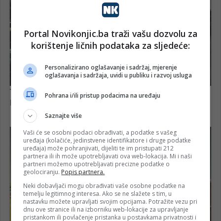
Portal Novikonjic.ba traži vašu dozvolu za
korištenje ličnih podataka za sljedeće:
Personalizirano oglašavanje i sadržaj, mjerenje
oglašavanja i sadržaja, uvidi u publiku i razvoj usluga
Pohrana i/ili pristup podacima na uređaju
Saznajte više
Vaši će se osobni podaci obrađivati, a podatke s vašeg
uređaja (kolačiće, jedinstvene identifikatore i druge podatke
uređaja) može pohranjivati, dijeliti te im pristupati 212
partnera ili ih može upotrebljavati ova web-lokacija. Mi i naši
partneri možemo upotrebljavati precizne podatke o
geolociranju.
Popis partnera.
Neki dobavljači mogu obrađivati vaše osobne podatke na
temelju legitimnog interesa. Ako se ne slažete s tim, u
nastavku možete upravljati svojim opcijama. Potražite vezu pri
dnu ove stranice ili na izborniku web-lokacije za upravljanje
pristankom ili povlačenje pristanka u postavkama privatnosti i