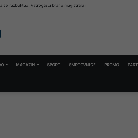
a se razbuktao: Vatrogasci brane magistralu i kuće, zatražena pomoć iz
VO
MAGAZIN
SPORT
SMRTOVNICE
PROMO
PART