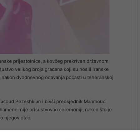
anske prijestolnice, a kovčeg prekriven državnom
ustvo velikog broja građana koji su nosili iranske
ila nakon dvodnevnog odavanja počasti u teheranskoj
 Masoud Pezeshkian i bivši predsjednik Mahmoud
amenei nije prisustvovao ceremoniji, nakon što je
o njegov otac.
jerene protiv SAD-a i Izraela, dok su pojedini