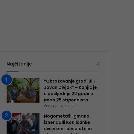
Najčitanije
“Obrazovanje gradi BiH-
Jovan Divjak“ – Konjic je
u posljednje 22 godine
imao 25 ​​stipendista
15. Februara 2023.
Nogometaši Igmana
iznenadili Konjičanke
cvijećem i besplatnim