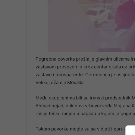
Pogrebna povorka prošla je glavnim ulicama ir
zastavom prevezen je kroz centar grada uz pris
zastave i transparente. Ceremonija je uslijed
Velikoj džamiji Mosalla.
Među okupljenima bili su iranski predsjednik
Ahmadinejad, dok novi vrhovni vođa Mojtaba Kh
ranije teško ranjen u napadu u kojem je poginu
Tokom povorke mogle su se vidjeti i poruke usm