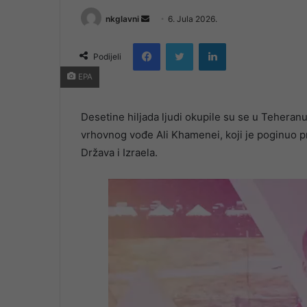
Send
nkglavni
6. Jula 2026.
an
Facebook
Twitter
LinkedIn
email
Podijeli
EPA
Desetine hiljada ljudi okupile su se u Teheran
vrhovnog vođe Ali Khamenei, koji je poginuo p
Država i Izraela.