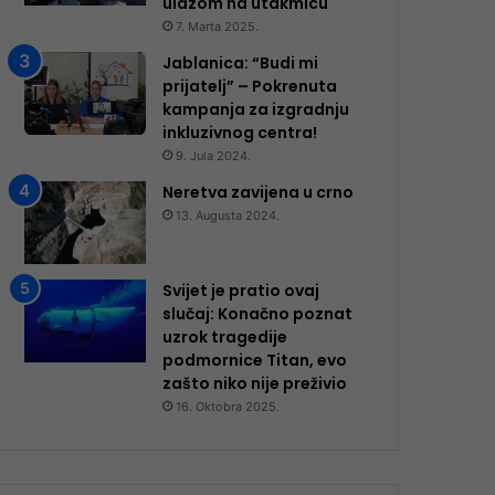
ulazom na utakmicu
7. Marta 2025.
Jablanica: “Budi mi
prijatelj” – Pokrenuta
kampanja za izgradnju
inkluzivnog centra!
9. Jula 2024.
Neretva zavijena u crno
13. Augusta 2024.
Svijet je pratio ovaj
slučaj: Konačno poznat
uzrok tragedije
podmornice Titan, evo
zašto niko nije preživio
16. Oktobra 2025.