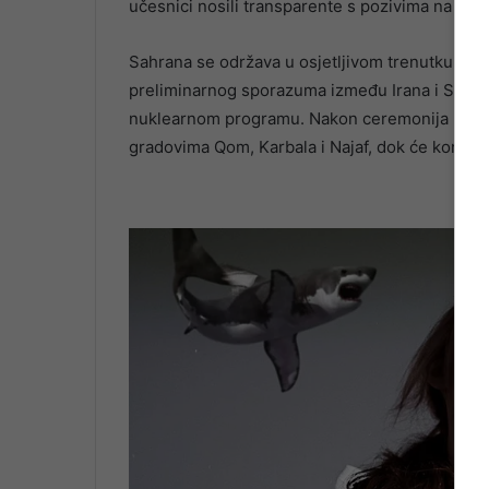
učesnici nosili transparente s pozivima na osv
Sahrana se održava u osjetljivom trenutku za B
preliminarnog sporazuma između Irana i SAD-a
nuklearnom programu. Nakon ceremonija u Tehe
gradovima Qom, Karbala i Najaf, dok će konačn