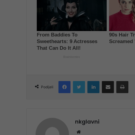
Facebook
Twitter
LinkedIn
Share via Email
Pri
Podijeli
nkglavni
Website