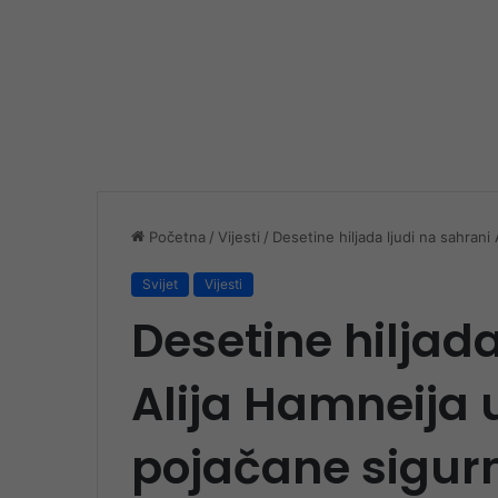
Početna
/
Vijesti
/
Desetine hiljada ljudi na sahran
Svijet
Vijesti
Desetine hiljada
Alija Hamneija 
pojačane sigur