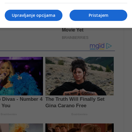
Upravljanje opcijama
Pristajem