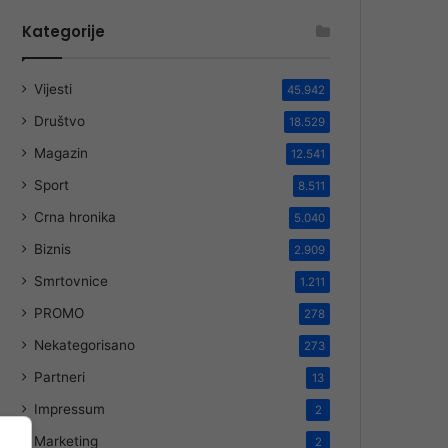
Kategorije
Vijesti
45.942
Društvo
18.529
Magazin
12.541
Sport
8.511
Crna hronika
5.040
Biznis
2.909
Smrtovnice
1.211
PROMO
278
Nekategorisano
273
Partneri
13
Impressum
2
Marketing
2