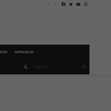
Facebook
Twitter
YouTube
Instagram
 zraka
NERI
IMPRESSUM
Switch
Pretraži
skin