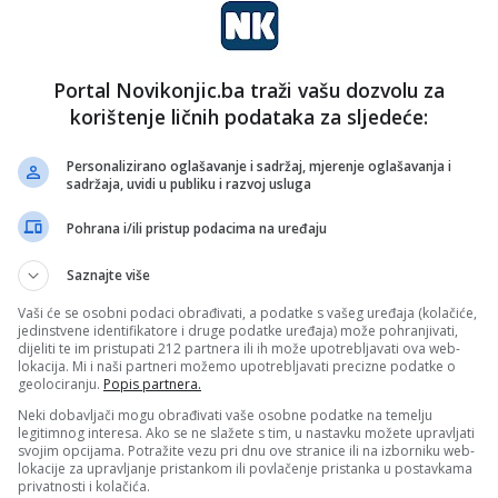
etu zbog smrti dugogodišnjeg iranskog lidera.
liski istok, svega nekoliko sedmica nakon postizanja
Portal Novikonjic.ba traži vašu dozvolu za
 o prekidu sukoba i nastavku pregovora o iranskom
korištenje ličnih podataka za sljedeće:
ranu, oproštaj od Hamneija bit će nastavljen u
o biti sahranjen u svetištu Imama Reze u Mashhad.
Personalizirano oglašavanje i sadržaj, mjerenje oglašavanja i
sadržaja, uvidi u publiku i razvoj usluga
Pohrana i/ili pristup podacima na uređaju
Saznajte više
Vaši će se osobni podaci obrađivati, a podatke s vašeg uređaja (kolačiće,
jedinstvene identifikatore i druge podatke uređaja) može pohranjivati,
dijeliti te im pristupati 212 partnera ili ih može upotrebljavati ova web-
lokacija. Mi i naši partneri možemo upotrebljavati precizne podatke o
geolociranju.
Popis partnera.
Neki dobavljači mogu obrađivati vaše osobne podatke na temelju
legitimnog interesa. Ako se ne slažete s tim, u nastavku možete upravljati
svojim opcijama. Potražite vezu pri dnu ove stranice ili na izborniku web-
lokacije za upravljanje pristankom ili povlačenje pristanka u postavkama
privatnosti i kolačića.