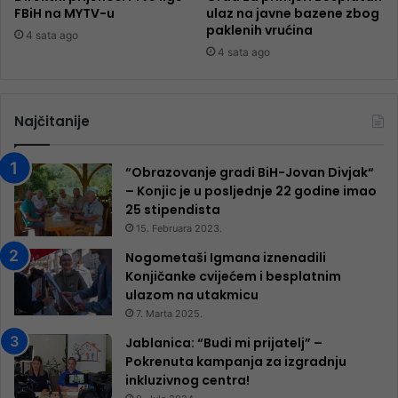
FBiH na MYTV-u
ulaz na javne bazene zbog
paklenih vrućina
4 sata ago
4 sata ago
Najčitanije
“Obrazovanje gradi BiH-Jovan Divjak“
– Konjic je u posljednje 22 godine imao
25 ​​stipendista
15. Februara 2023.
Nogometaši Igmana iznenadili
Konjičanke cvijećem i besplatnim
ulazom na utakmicu
7. Marta 2025.
Jablanica: “Budi mi prijatelj” –
Pokrenuta kampanja za izgradnju
inkluzivnog centra!