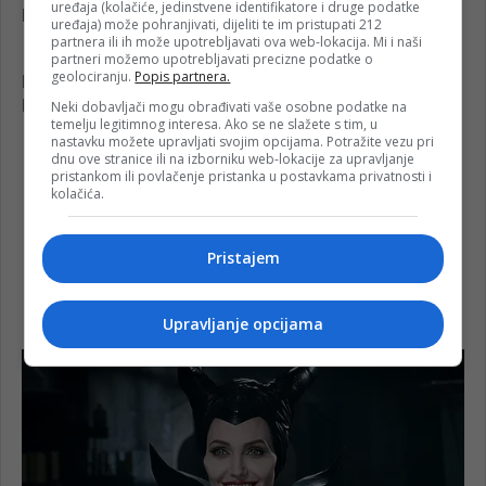
uređaja (kolačiće, jedinstvene identifikatore i druge podatke
uređaja) može pohranjivati, dijeliti te im pristupati 212
partnera ili ih može upotrebljavati ova web-lokacija. Mi i naši
partneri možemo upotrebljavati precizne podatke o
geolociranju.
Popis partnera.
Neki dobavljači mogu obrađivati vaše osobne podatke na
temelju legitimnog interesa. Ako se ne slažete s tim, u
nastavku možete upravljati svojim opcijama. Potražite vezu pri
dnu ove stranice ili na izborniku web-lokacije za upravljanje
pristankom ili povlačenje pristanka u postavkama privatnosti i
kolačića.
Pristajem
Upravljanje opcijama