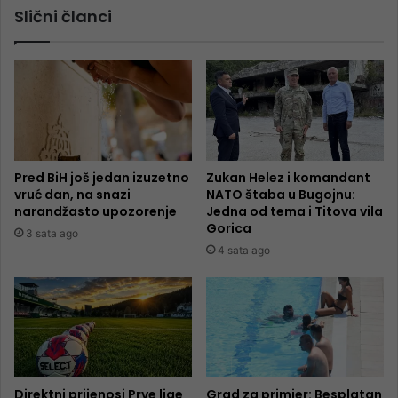
Slični članci
Pred BiH još jedan izuzetno
Zukan Helez i komandant
vruć dan, na snazi
NATO štaba u Bugojnu:
narandžasto upozorenje
Jedna od tema i Titova vila
Gorica
3 sata ago
4 sata ago
Direktni prijenosi Prve lige
Grad za primjer: Besplatan