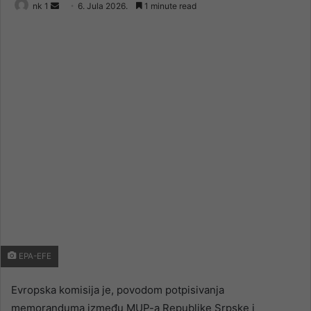
Send
nk 1
6. Jula 2026.
1 minute read
an
email
EPA-EFE
Evropska komisija je, povodom potpisivanja
memoranduma između MUP-a Republike Srpske i