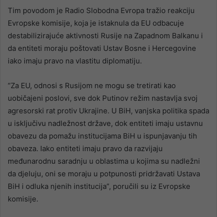
Tim povodom je Radio Slobodna Evropa tražio reakciju
Evropske komisije, koja je istaknula da EU odbacuje
destabilizirajuće aktivnosti Rusije na Zapadnom Balkanu i
da entiteti moraju poštovati Ustav Bosne i Hercegovine
iako imaju pravo na vlastitu diplomatiju.
“Za EU, odnosi s Rusijom ne mogu se tretirati kao
uobičajeni poslovi, sve dok Putinov režim nastavlja svoj
agresorski rat protiv Ukrajine. U BiH, vanjska politika spada
u isključivu nadležnost države, dok entiteti imaju ustavnu
obavezu da pomažu institucijama BiH u ispunjavanju tih
obaveza. Iako entiteti imaju pravo da razvijaju
međunarodnu saradnju u oblastima u kojima su nadležni
da djeluju, oni se moraju u potpunosti pridržavati Ustava
BiH i odluka njenih institucija”, poručili su iz Evropske
komisije.