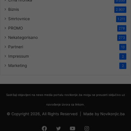
Crna hronika
5.035
Biznis
2.907
Smrtovnice
1.211
PROMO
278
Nekategorisano
273
Partneri
13
Impressum
2
Marketing
2
Sadržaji objavljeni na news media portalu novikonjic.ba mogu se preuzeti isključivo uz
navođenje izvora sa linkom.
© Copyright 2026, All Rights Reserved |
Made by
Novikonjic.ba
Facebook
Twitter
YouTube
Instagram