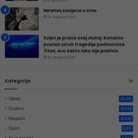
9. Jula 2024.
Neretva zavijena u crno
13. Augusta 2024.
Svijet je pratio ovaj slučaj: Konačno
poznat uzrok tragedije podmornice
Titan, evo zašto niko nije preživio
16. Oktobra 2025.
Kategorije
Vijesti
45.931
Društvo
18.528
Magazin
12.540
Sport
8.511