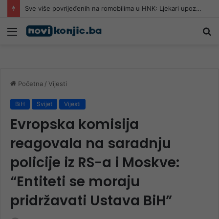
Sve više povrijeđenih na romobilima u HNK: Ljekari upozoravaju da najčešće stradaju djeca
Meni
Pr
Početna
/
Vijesti
BiH
Svijet
Vijesti
Evropska komisija
reagovala na saradnju
policije iz RS-a i Moskve:
“Entiteti se moraju
pridržavati Ustava BiH”