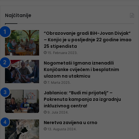
Najčitanije
“Obrazovanje gradi BiH-Jovan Divjak“
– Konjic je u posljednje 22 godine imao
25 ​​stipendista
15. Februara 2023.
Nogometaši Igmana iznenadili
Konjičanke cvijećem i besplatnim
ulazom na utakmicu
7. Marta 2025.
Jablanica: “Budi mi prijatelj” –
Pokrenuta kampanja za izgradnju
inkluzivnog centra!
9. Jula 2024.
Neretva zavijena u crno
13. Augusta 2024.