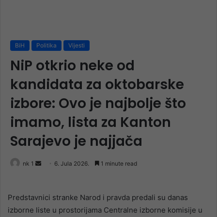
BiH
Politika
Vijesti
NiP otkrio neke od
kandidata za oktobarske
izbore: Ovo je najbolje što
imamo, lista za Kanton
Sarajevo je najjača
Send
nk 1
6. Jula 2026.
1 minute read
an
email
Predstavnici stranke Narod i pravda predali su danas
izborne liste u prostorijama Centralne izborne komisije u