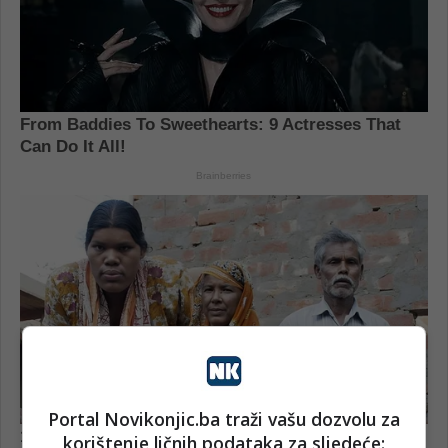
Portal Novikonjic.ba traži vašu dozvolu za
korištenje ličnih podataka za sljedeće: