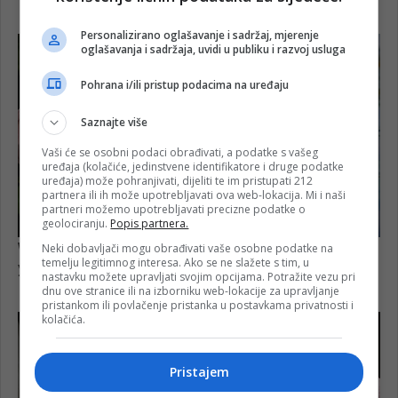
Personalizirano oglašavanje i sadržaj, mjerenje
oglašavanja i sadržaja, uvidi u publiku i razvoj usluga
Pohrana i/ili pristup podacima na uređaju
Saznajte više
Vaši će se osobni podaci obrađivati, a podatke s vašeg
uređaja (kolačiće, jedinstvene identifikatore i druge podatke
uređaja) može pohranjivati, dijeliti te im pristupati 212
partnera ili ih može upotrebljavati ova web-lokacija. Mi i naši
partneri možemo upotrebljavati precizne podatke o
geolociranju.
Popis partnera.
Neki dobavljači mogu obrađivati vaše osobne podatke na
temelju legitimnog interesa. Ako se ne slažete s tim, u
nastavku možete upravljati svojim opcijama. Potražite vezu pri
dnu ove stranice ili na izborniku web-lokacije za upravljanje
pristankom ili povlačenje pristanka u postavkama privatnosti i
kolačića.
Pristajem