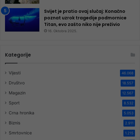
Svijet je pratio ovaj slučaj: Konačno
poznat uzrok tragedije podmornice
Titan, evo zašto niko nije preživio
16. Oktobra 2025.
Kategorije
Vijesti
46.068
Društvo
18.557
Magazin
12.567
Sport
8.532
Crna hronika
5.053
Biznis
2.911
Smrtovnice
1.215