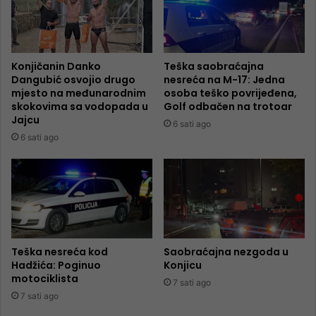
Konjičanin Danko
Teška saobraćajna
Dangubić osvojio drugo
nesreća na M-17: Jedna
mjesto na međunarodnim
osoba teško povrijeđena,
skokovima sa vodopada u
Golf odbačen na trotoar
Jajcu
6 sati ago
6 sati ago
Teška nesreća kod
Saobraćajna nezgoda u
Hadžića: Poginuo
Konjicu
motociklista
7 sati ago
7 sati ago