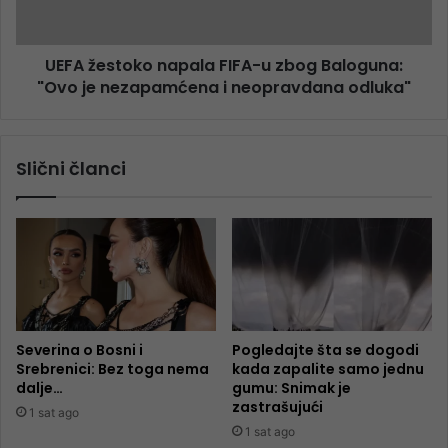
UEFA žestoko napala FIFA-u zbog Baloguna:
"Ovo je nezapamćena i neopravdana odluka"
Slični članci
Severina o Bosni i
Pogledajte šta se dogodi
Srebrenici: Bez toga nema
kada zapalite samo jednu
dalje…
gumu: Snimak je
zastrašujući
1 sat ago
1 sat ago