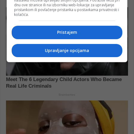
nastavku možete upravljati svojim opcijama. Potražite vezu pri
dnu ove stranice ili na izborniku web-lokacije za upravljanje
pristankom ili povlačenje pristanka u postavkama privatnosti i
kolačića.
Pristajem
Upravljanje opcijama