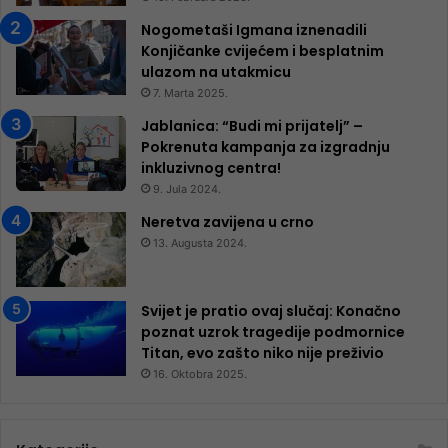
Nogometaši Igmana iznenadili
Konjičanke cvijećem i besplatnim
ulazom na utakmicu
7. Marta 2025.
Jablanica: “Budi mi prijatelj” –
Pokrenuta kampanja za izgradnju
inkluzivnog centra!
9. Jula 2024.
Neretva zavijena u crno
13. Augusta 2024.
Svijet je pratio ovaj slučaj: Konačno
poznat uzrok tragedije podmornice
Titan, evo zašto niko nije preživio
16. Oktobra 2025.