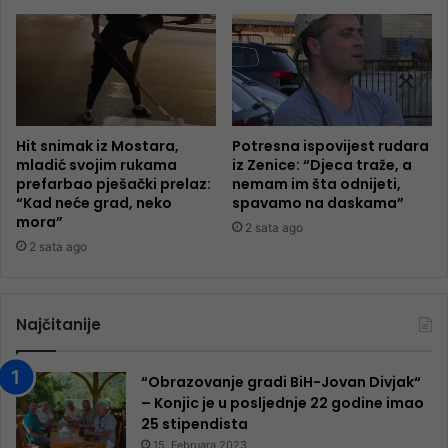
Hit snimak iz Mostara,
Potresna ispovijest rudara
mladić svojim rukama
iz Zenice: “Djeca traže, a
prefarbao pješački prelaz:
nemam im šta odnijeti,
“Kad neće grad, neko
spavamo na daskama”
mora”
2 sata ago
2 sata ago
Najčitanije
“Obrazovanje gradi BiH-Jovan Divjak“
– Konjic je u posljednje 22 godine imao
25 ​​stipendista
15. Februara 2023.