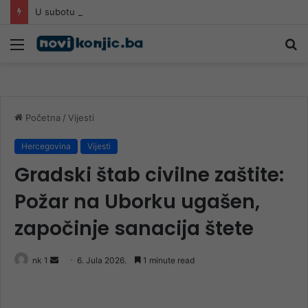
U subotu Jasin i dova na Lijesci
Meni
Pr
Početna
/
Vijesti
Hercegovina
Vijesti
Gradski štab civilne zaštite:
Požar na Uborku ugašen,
započinje sanacija štete
Send
nk 1
6. Jula 2026.
1 minute read
an
email