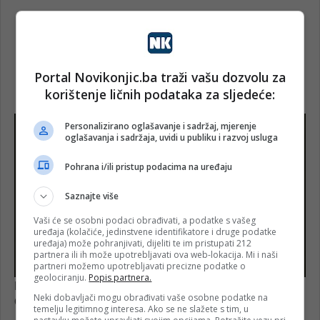
Portal Novikonjic.ba traži vašu dozvolu za
korištenje ličnih podataka za sljedeće:
Personalizirano oglašavanje i sadržaj, mjerenje
oglašavanja i sadržaja, uvidi u publiku i razvoj usluga
Pohrana i/ili pristup podacima na uređaju
Saznajte više
Vaši će se osobni podaci obrađivati, a podatke s vašeg
uređaja (kolačiće, jedinstvene identifikatore i druge podatke
uređaja) može pohranjivati, dijeliti te im pristupati 212
partnera ili ih može upotrebljavati ova web-lokacija. Mi i naši
partneri možemo upotrebljavati precizne podatke o
geolociranju.
Popis partnera.
Neki dobavljači mogu obrađivati vaše osobne podatke na
temelju legitimnog interesa. Ako se ne slažete s tim, u