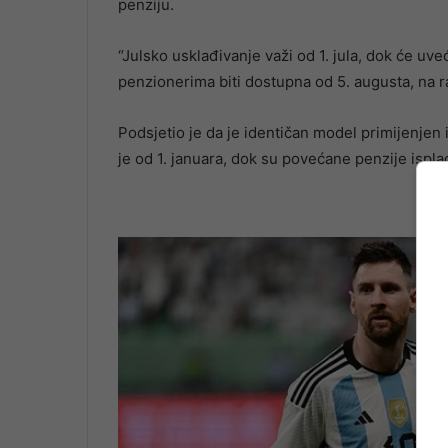
penziju.
“Julsko usklađivanje važi od 1. jula, dok će uveć
penzionerima biti dostupna od 5. augusta, na r
Podsjetio je da je identičan model primijenjen
je od 1. januara, dok su povećane penzije ispl