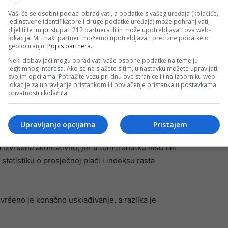
Vaši će se osobni podaci obrađivati, a podatke s vašeg uređaja (kolačiće,
jedinstvene identifikatore i druge podatke uređaja) može pohranjivati,
dijeliti te im pristupati 212 partnera ili ih može upotrebljavati ova web-
lokacija. Mi i naši partneri možemo upotrebljavati precizne podatke o
geolociranju.
Popis partnera.
Neki dobavljači mogu obrađivati vaše osobne podatke na temelju
legitimnog interesa. Ako se ne slažete s tim, u nastavku možete upravljati
svojim opcijama. Potražite vezu pri dnu ove stranice ili na izborniku web-
lokacije za upravljanje pristankom ili povlačenje pristanka u postavkama
privatnosti i kolačića.
mbarsku penziju
Upravljanje opcijama
Pristajem
 izvršena akontativno, jer u tom trenutku nisu bili
tatistiku o prosječnoj plaći i indeksu rasta
vršeno je konačno usklađivanje, a razlika je