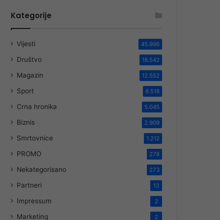
Kategorije
Vijesti
45.996
Društvo
18.542
Magazin
12.552
Sport
8.518
Crna hronika
5.045
Biznis
2.909
Smrtovnice
1.212
PROMO
278
Nekategorisano
273
Partneri
13
Impressum
2
Marketing
2