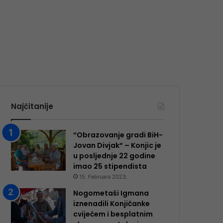
Najčitanije
“Obrazovanje gradi BiH-
Jovan Divjak“ – Konjic je
u posljednje 22 godine
imao 25 ​​stipendista
15. Februara 2023.
Nogometaši Igmana
iznenadili Konjičanke
cvijećem i besplatnim