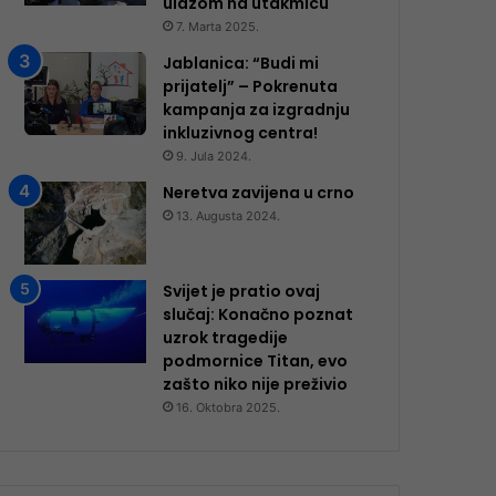
ulazom na utakmicu
7. Marta 2025.
Jablanica: “Budi mi
prijatelj” – Pokrenuta
kampanja za izgradnju
inkluzivnog centra!
9. Jula 2024.
Neretva zavijena u crno
13. Augusta 2024.
Svijet je pratio ovaj
slučaj: Konačno poznat
uzrok tragedije
podmornice Titan, evo
zašto niko nije preživio
16. Oktobra 2025.