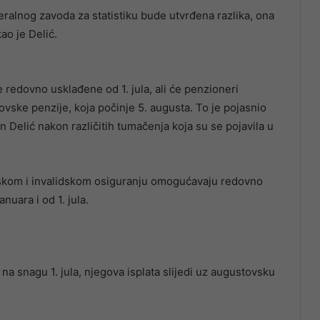
ralnog zavoda za statistiku bude utvrđena razlika, ona
ao je Delić.
 redovno usklađene od 1. jula, ali će penzioneri
ovske penzije, koja počinje 5. augusta. To je pojasnio
an Delić nakon različitih tumačenja koja su se pojavila u
ijskom i invalidskom osiguranju omogućavaju redovno
nuara i od 1. jula.
na snagu 1. jula, njegova isplata slijedi uz augustovsku