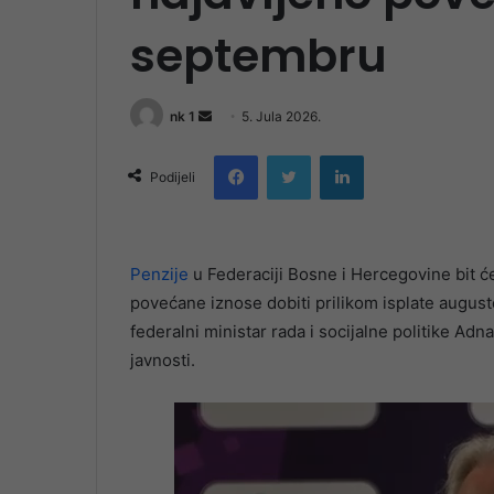
septembru
Send
nk 1
5. Jula 2026.
an
Facebook
Twitter
LinkedIn
email
Podijeli
Penzije
u Federaciji Bosne i Hercegovine bit će
povećane iznose dobiti prilikom isplate august
federalni ministar rada i socijalne politike Adn
javnosti.