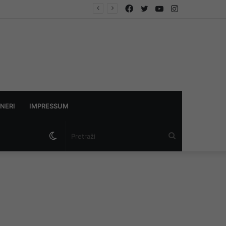
Facebook
Twitter
YouTube
Instagram
NERI
IMPRESSUM
Switch
Pretraži
skin