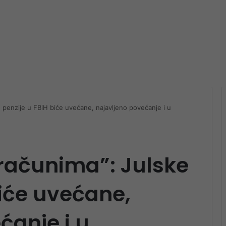
 penzije u FBiH biće uvećane, najavljeno povećanje i u
računima”: Julske
biće uvećane,
ćanje i u