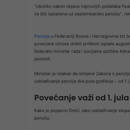
“Ukoliko nakon objave najnovijih podataka Fede
će biti isplaćena uz septembarsku penziju”, rek
Penzije
u Federaciji Bosne i Hercegovine bit će
povećane iznose dobiti prilikom isplate august
federalni ministar rada i socijalne politike Adn
javnosti.
Ministar je istakao da izmjene Zakona o penz
usklađivanje penzija dva puta godišnje – od 1. ja
Povećanje važi od 1. jula
Kako je pojasnio Delić, iako usklađivanje stupa 
penziju.