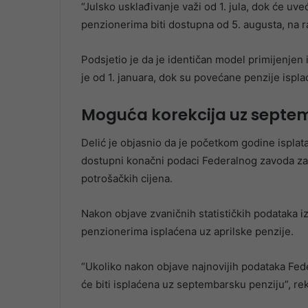
“Julsko usklađivanje važi od 1. jula, dok će uveć
penzionerima biti dostupna od 5. augusta, na r
Podsjetio je da je identičan model primijenjen
je od 1. januara, dok su povećane penzije ispl
Moguća korekcija uz septe
Delić je objasnio da je početkom godine isplata
dostupni konačni podaci Federalnog zavoda za s
potrošačkih cijena.
Nakon objave zvaničnih statističkih podataka iz
penzionerima isplaćena uz aprilske penzije.
“Ukoliko nakon objave najnovijih podataka Fede
će biti isplaćena uz septembarsku penziju”, rek