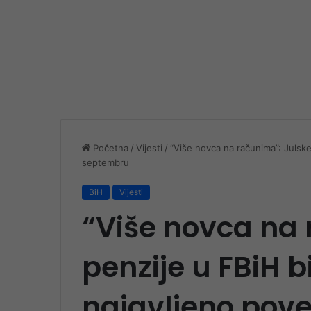
Početna
/
Vijesti
/
“Više novca na računima”: Julske
septembru
BiH
Vijesti
“Više novca na 
penzije u FBiH 
najavljeno pove