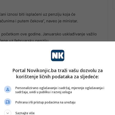
ani iznosi biti isplaćeni uz penziju koja će
ačunima i putem čekova”, naveo je ministar.
 i početkom ove godine. Januarsko usklađivanje važilo
aćene uz februarsku penziju.
Portal Novikonjic.ba traži vašu dozvolu za
korištenje ličnih podataka za sljedeće:
Personalizirano oglašavanje i sadržaj, mjerenje oglašavanja i
sadržaja, uvidi u publiku i razvoj usluga
Pohrana i/ili pristup podacima na uređaju
Saznajte više