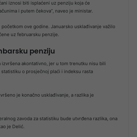
ani iznosi biti isplaćeni uz penziju koja će
ačunima i putem čekova”, naveo je ministar.
 i početkom ove godine. Januarsko usklađivanje važilo
aćene uz februarsku penzije.
mbarsku penziju
 izvršena akontativno, jer u tom trenutku nisu bili
tatistiku o prosječnoj plaći i indeksu rasta
vršeno je konačno usklađivanje, a razlika je
ralnog zavoda za statistiku bude utvrđena razlika, ona
ao je Delić.