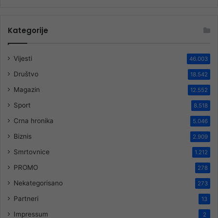
Kategorije
Vijesti
46.003
Društvo
18.542
Magazin
12.552
Sport
8.518
Crna hronika
5.046
Biznis
2.909
Smrtovnice
1.212
PROMO
278
Nekategorisano
273
Partneri
13
Impressum
2