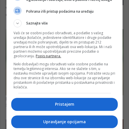
Pohrana i/ili pristup podacima na uređaju
Saznajte više
Vaši će se osobni podaci obrađivati, a podatke s vašeg
uređaja (kolačiće, jedinstvene identifikatore i druge podatke
uređaja) može pohranjivati, dijeliti te im pristupati 212
partnera ili ih može upotrebljavati ova web-lokacija. Mi i naši
partneri možemo upotrebljavati precizne podatke o
geolociranju.
Popis partnera.
Neki dobavljači mogu obrađivati vaše osobne podatke na
temelju legitimnog interesa. Ako se ne slažete s tim, u
nastavku možete upravljati svojim opcijama. Potražite vezu pri
dnu ove stranice ili na izborniku web-lokacije za upravljanje
pristankom ili povlačenje pristanka u postavkama privatnosti i
kolačića.
Pristajem
Upravljanje opcijama