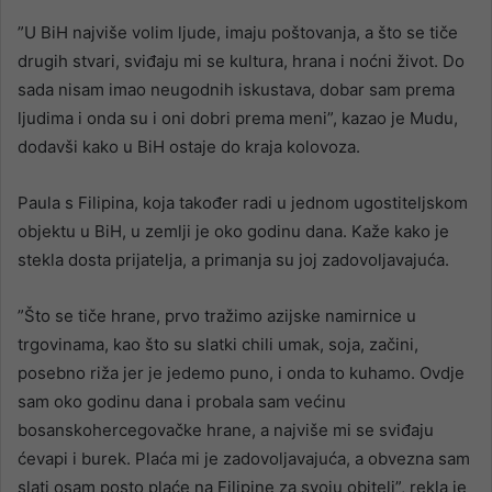
”U BiH najviše volim ljude, imaju poštovanja, a što se tiče
drugih stvari, sviđaju mi se kultura, hrana i noćni život. Do
sada nisam imao neugodnih iskustava, dobar sam prema
ljudima i onda su i oni dobri prema meni”, kazao je Mudu,
dodavši kako u BiH ostaje do kraja kolovoza.
Paula s Filipina, koja također radi u jednom ugostiteljskom
objektu u BiH, u zemlji je oko godinu dana. Kaže kako je
stekla dosta prijatelja, a primanja su joj zadovoljavajuća.
”Što se tiče hrane, prvo tražimo azijske namirnice u
trgovinama, kao što su slatki chili umak, soja, začini,
posebno riža jer je jedemo puno, i onda to kuhamo. Ovdje
sam oko godinu dana i probala sam većinu
bosanskohercegovačke hrane, a najviše mi se sviđaju
ćevapi i burek. Plaća mi je zadovoljavajuća, a obvezna sam
slati osam posto plaće na Filipine za svoju obitelj”, rekla je