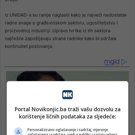
Iz UNIDAD-a su ranije naglasili kako je najveći nedostatak
radne snage u građevinskom sektoru, ugostiteljstvu i
proizvodnoj industriji. Upravo tvrtke iz tih sektora
najčešće zapošljavaju strane radnike kako bi održale
kontinuitet poslovanja.
Portal Novikonjic.ba traži vašu dozvolu za
korištenje ličnih podataka za sljedeće:
Personalizirano oglašavanje i sadržaj, mjerenje
oglašavanja i sadržaja, uvidi u publiku i razvoj usluga