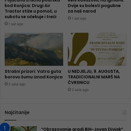
kod Konjica: Drugi Air
Dvije su bolesti pogubne
Tractor stiže u pomoć, u
za naš narod
subotu se očekuje i treći
1 sat ago
1 sat ago
Strašni prizori: Vatra guta
U NEDJELJU, 9. AUGUSTA,
borovu šumu iznad Konjica
TRADICIONALNI MARŠ NA
ČVRSNICU
2 sata ago
2 sata ago
Najčitanije
“Obrazovanje gradi BiH-Jovan Divjak“