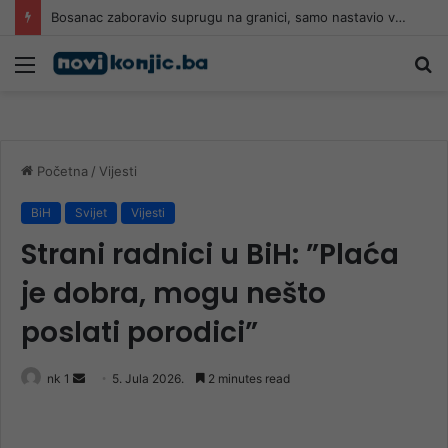
Bosanac zaboravio suprugu na granici, samo nastavio voziti za Njemačku bez nje
Meni
Pr
Početna
/
Vijesti
BiH
Svijet
Vijesti
Strani radnici u BiH: ”Plaća
je dobra, mogu nešto
poslati porodici”
Send
nk 1
5. Jula 2026.
2 minutes read
an
email