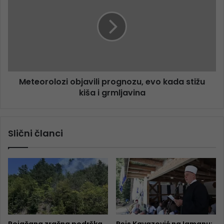
Meteorolozi objavili prognozu, evo kada stižu
kiša i grmljavina
Slični članci
Pojačana zračna podrška
Reis Kavazović na Igmanu: