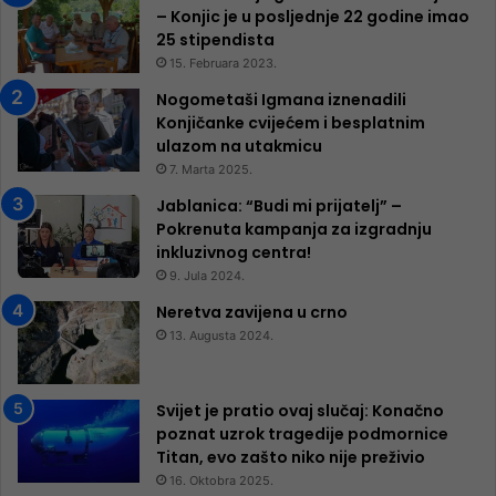
– Konjic je u posljednje 22 godine imao
25 ​​stipendista
15. Februara 2023.
Nogometaši Igmana iznenadili
Konjičanke cvijećem i besplatnim
ulazom na utakmicu
7. Marta 2025.
Jablanica: “Budi mi prijatelj” –
Pokrenuta kampanja za izgradnju
inkluzivnog centra!
9. Jula 2024.
Neretva zavijena u crno
13. Augusta 2024.
Svijet je pratio ovaj slučaj: Konačno
poznat uzrok tragedije podmornice
Titan, evo zašto niko nije preživio
16. Oktobra 2025.