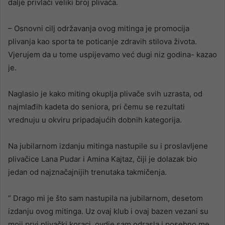
dalje privlači veliki broj plivača.
– Osnovni cilj održavanja ovog mitinga je promocija
plivanja kao sporta te poticanje zdravih stilova života.
Vjerujem da u tome uspijevamo već dugi niz godina- kazao
je.
Naglasio je kako miting okuplja plivače svih uzrasta, od
najmlađih kadeta do seniora, pri čemu se rezultati
vrednuju u okviru pripadajućih dobnih kategorija.
Na jubilarnom izdanju mitinga nastupile su i proslavljene
plivačice Lana Pudar i Amina Kajtaz, čiji je dolazak bio
jedan od najznačajnijih trenutaka takmičenja.
” Drago mi je što sam nastupila na jubilarnom, desetom
izdanju ovog mitinga. Uz ovaj klub i ovaj bazen vezani su
moji prvi plivački koraci, ovdje sam odrasla i posebno me