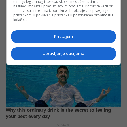
temelju legitimnog interesa. Ako se ne slažete s tim, u
nastavku možete upravljati svojim opcijama. Potražite vezu pri
dnu ove stranice ili na izborniku web-lokacije za upravljanje
pristankom ili povlačenje pristanka u postavkama privatnosti i
kolačića.
Pristajem
Upravljanje opcijama