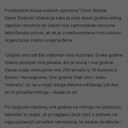
Predsjednik Kluba vodenih sportova “Orka“ Mostar
Damir Đedović istakao je kako je prije deset godina miting
započeo skromno jer bazen nije zadovoljavao osnovne
takmičarske uslove, ali da je u međuvremenu nivo uslova i
organizacije znatno unaprijeđena.
“Uspjeli smo održati stabilnan nivo rezultata. Svake godine
imamo postojan broj plivača, što je slučaj i ove godine.
Danas ovdje očekujemo oko 240 plivača iz 16 klubova iz
Bosne i Hercegovine. Ove godine imali smo i malu
“nesreću” jer se u regiji istoga datuma održavaju još dva
do tri plivačka mitinga – dodao je on.
Po njegovim riječima, ove godine na mitingu ne učestvuju
takmičari iz regije, ali je naglasio da je riječ o jednom od
najposjećenijih plivačkih takmičenja, te istakao da Mostar i