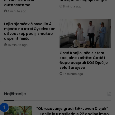
autocestama
8 minuta ago
4 minute ago
Lejla Njemčević osvojila 4.
mjesto na utrci Cykelvasan
u Švedskoj, podij izmakao
u sprint finišu
16 minuta ago
Grad Konjic jača sistem
socijalne zaštite: Ćatić i
Đapo posjetili SOS Dječije
selo Sarajevo
17 minuta ago
Najčitanije
“Obrazovanje gradi BiH-Jovan Divjak“
– Konjic je u posljednje 22 godine imao