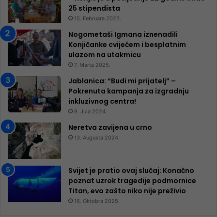
25 ​​stipendista
15. Februara 2023.
Nogometaši Igmana iznenadili
Konjičanke cvijećem i besplatnim
ulazom na utakmicu
7. Marta 2025.
Jablanica: “Budi mi prijatelj” –
Pokrenuta kampanja za izgradnju
inkluzivnog centra!
9. Jula 2024.
Neretva zavijena u crno
13. Augusta 2024.
Svijet je pratio ovaj slučaj: Konačno
poznat uzrok tragedije podmornice
Titan, evo zašto niko nije preživio
16. Oktobra 2025.