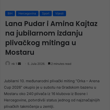
BiH
Hercegovina
Sport
Vijesti
Lana Pudar i Amina Kajtaz
na jubilarnom izdanju
plivačkog mitinga u
Mostaru
Send
nk 1
5. Jula 2026.
2 minutes read
an
email
Jubilarni 10. međunarodni plivački miting “Orka – Arena
Cup 2026” okupio je u subotu na Gradskom bazenu u
Mostaru oko 240 plivača iz 16 klubova iz Bosne i
Hercegovine, potvrdivši status jednog od najznačajnijih
plivačkih takmičenja u zemlji.