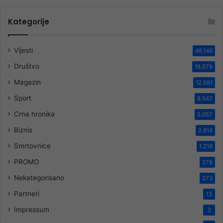
Kategorije
Vijesti
46.140
Društvo
18.579
Magazin
12.591
Sport
8.547
Crna hronika
5.057
Biznis
2.914
Smrtovnice
1.219
PROMO
278
Nekategorisano
273
Partneri
13
Impressum
2