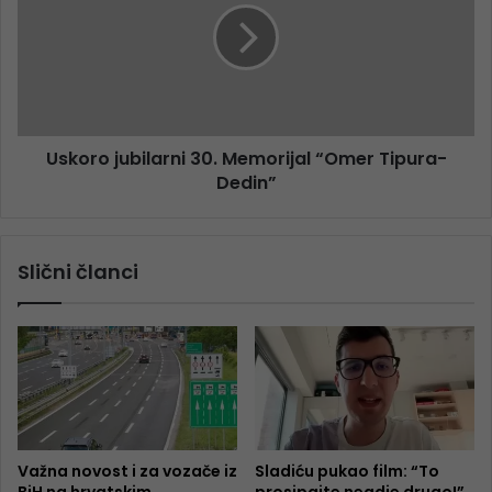
Uskoro jubilarni 30. Memorijal “Omer Tipura-
Dedin”
Slični članci
Važna novost i za vozače iz
Sladiću pukao film: “To
BiH na hrvatskim
prosipajte negdje drugo!”