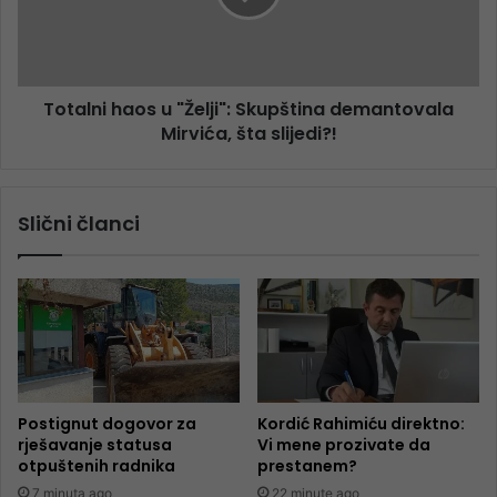
Totalni haos u "Želji": Skupština demantovala
Mirvića, šta slijedi?!
Slični članci
Postignut dogovor za
Kordić Rahimiću direktno:
rješavanje statusa
Vi mene prozivate da
otpuštenih radnika
prestanem?
7 minuta ago
22 minute ago