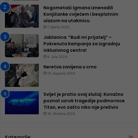
Nogometaši Igmana iznenadili
Konjičanke cvijećem i besplatnim
ulazom na utakmicu
7. Marta 2025.
Jablanica: “Budi mi prijatelj” –
Pokrenuta kampanja za izgradnju
inkluzivnog centra!
9. Jula 2024.
Neretva zavijena u crno
13. Augusta 2024.
Svijet je pratio ovaj slučaj: Konačno
poznat uzrok tragedije podmornice
Titan, evo zašto niko nije preživio
16. Oktobra 2025.
Kategorije