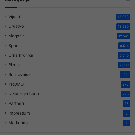
Vijesti
45.958
Društvo
18.530
Magazin
12.541
Sport
8.514
Crna hronika
5.040
Biznis
2.909
Smrtovnice
1.211
PROMO
278
Nekategorisano
273
Partneri
13
Impressum
2
Marketing
2