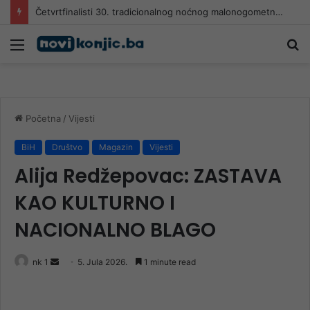
Četvrtfinalisti 30. tradicionalnog noćnog malonogometnog turnira “Jablanica 2026
Meni
Pr
Početna
/
Vijesti
BiH
Društvo
Magazin
Vijesti
Alija Redžepovac: ZASTAVA
KAO KULTURNO I
NACIONALNO BLAGO
Send
nk 1
5. Jula 2026.
1 minute read
an
email