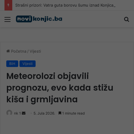
Strašni prizori: Vatra guta borovu šumu iznad Konjica
Meni
Pr
Početna
/
Vijesti
BiH
Vijesti
Meteorolozi objavili
prognozu, evo kada stižu
kiša i grmljavina
Send
nk 1
5. Jula 2026.
1 minute read
an
email