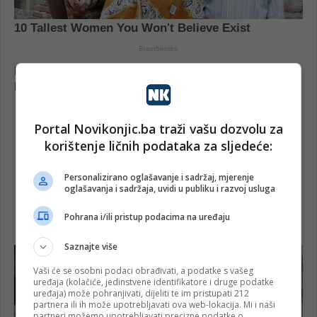
Portal Novikonjic.ba traži vašu dozvolu za
korištenje ličnih podataka za sljedeće:
Personalizirano oglašavanje i sadržaj, mjerenje
oglašavanja i sadržaja, uvidi u publiku i razvoj usluga
Pohrana i/ili pristup podacima na uređaju
Saznajte više
Vaši će se osobni podaci obrađivati, a podatke s vašeg
uređaja (kolačiće, jedinstvene identifikatore i druge podatke
uređaja) može pohranjivati, dijeliti te im pristupati 212
partnera ili ih može upotrebljavati ova web-lokacija. Mi i naši
partneri možemo upotrebljavati precizne podatke o