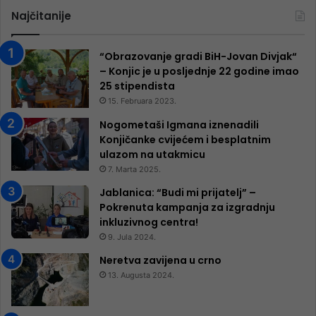
Najčitanije
“Obrazovanje gradi BiH-Jovan Divjak“
– Konjic je u posljednje 22 godine imao
25 ​​stipendista
15. Februara 2023.
Nogometaši Igmana iznenadili
Konjičanke cvijećem i besplatnim
ulazom na utakmicu
7. Marta 2025.
Jablanica: “Budi mi prijatelj” –
Pokrenuta kampanja za izgradnju
inkluzivnog centra!
9. Jula 2024.
Neretva zavijena u crno
13. Augusta 2024.