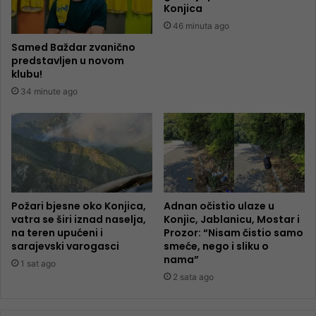
Konjica
46 minuta ago
Samed Baždar zvanično
predstavljen u novom
klubu!
34 minute ago
Požari bjesne oko Konjica,
Adnan očistio ulaze u
vatra se širi iznad naselja,
Konjic, Jablanicu, Mostar i
na teren upućeni i
Prozor: “Nisam čistio samo
sarajevski varogasci
smeće, nego i sliku o
nama”
1 sat ago
2 sata ago