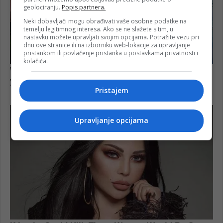
geolociranju.
Popis partnera.
Neki dobavljači mogu obrađivati vaše osobne podatke na
temelju legitimnog interesa. Ako se ne slažete s tim, u
nastavku možete upravljati svojim opcijama. Potražite vezu pri
dnu ove stranice ili na izborniku web-lokacije za upravljanje
pristankom ili povlačenje pristanka u postavkama privatnosti i
kolačića.
Pristajem
Upravljanje opcijama