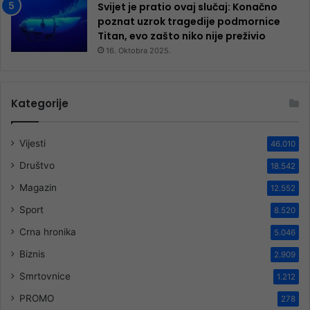
Svijet je pratio ovaj slučaj: Konačno
poznat uzrok tragedije podmornice
Titan, evo zašto niko nije preživio
16. Oktobra 2025.
Kategorije
Vijesti
46.010
Društvo
18.542
Magazin
12.552
Sport
8.520
Crna hronika
5.046
Biznis
2.909
Smrtovnice
1.212
PROMO
278