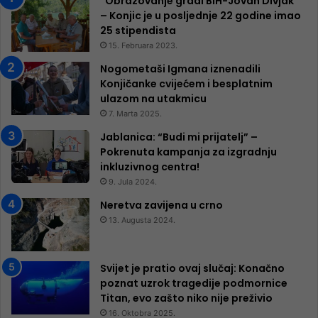
“Obrazovanje gradi BiH-Jovan Divjak“
– Konjic je u posljednje 22 godine imao
25 ​​stipendista
15. Februara 2023.
Nogometaši Igmana iznenadili
Konjičanke cvijećem i besplatnim
ulazom na utakmicu
7. Marta 2025.
Jablanica: “Budi mi prijatelj” –
Pokrenuta kampanja za izgradnju
inkluzivnog centra!
9. Jula 2024.
Neretva zavijena u crno
13. Augusta 2024.
Svijet je pratio ovaj slučaj: Konačno
poznat uzrok tragedije podmornice
Titan, evo zašto niko nije preživio
16. Oktobra 2025.