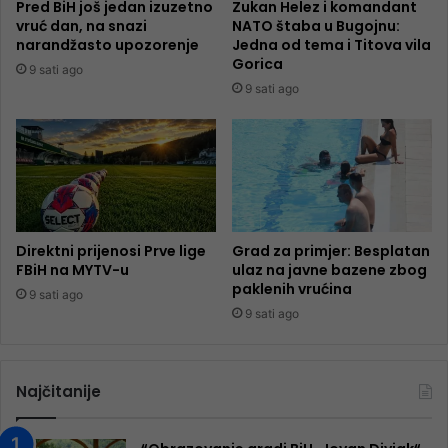
Pred BiH još jedan izuzetno
Zukan Helez i komandant
vruć dan, na snazi
NATO štaba u Bugojnu:
narandžasto upozorenje
Jedna od tema i Titova vila
Gorica
9 sati ago
9 sati ago
Direktni prijenosi Prve lige
Grad za primjer: Besplatan
FBiH na MYTV-u
ulaz na javne bazene zbog
paklenih vrućina
9 sati ago
9 sati ago
Najčitanije