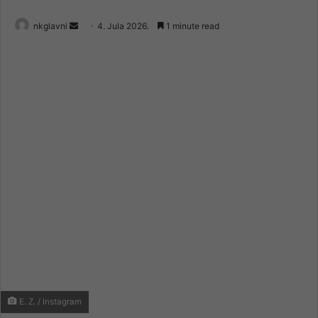
Send
nkglavni
4. Jula 2026.
1 minute read
an
email
E. Z. / Instagram