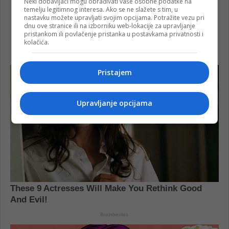
Neki dobavljači mogu obrađivati vaše osobne podatke na
temelju legitimnog interesa. Ako se ne slažete s tim, u
nastavku možete upravljati svojim opcijama. Potražite vezu pri
dnu ove stranice ili na izborniku web-lokacije za upravljanje
pristankom ili povlačenje pristanka u postavkama privatnosti i
kolačića.
Pristajem
Upravljanje opcijama