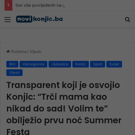
Sve više povrijeđenih na romobilima u HNK: Ljekari upozoravaju da najčešće stradaju djeca
Meni
Pr
Početna
/
Vijesti
BiH
Hercegovina
Jablanica
Konjic
Sport
Svijet
Vijesti
Transparent koji je osvojio
Konjic: “Trči mama kao
nikad do sad! Volim te”
obilježio prvu noć Summer
Festa