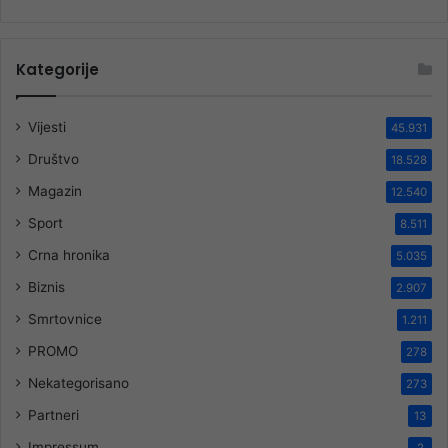
Kategorije
Vijesti
45.931
Društvo
18.528
Magazin
12.540
Sport
8.511
Crna hronika
5.035
Biznis
2.907
Smrtovnice
1.211
PROMO
278
Nekategorisano
273
Partneri
13
Impressum