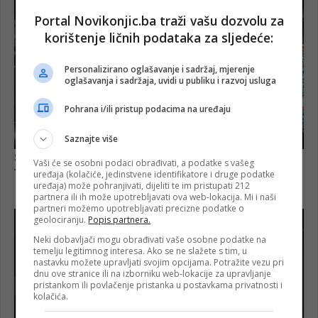
Portal Novikonjic.ba traži vašu dozvolu za
korištenje ličnih podataka za sljedeće:
Personalizirano oglašavanje i sadržaj, mjerenje
oglašavanja i sadržaja, uvidi u publiku i razvoj usluga
Pohrana i/ili pristup podacima na uređaju
Saznajte više
Vaši će se osobni podaci obrađivati, a podatke s vašeg
uređaja (kolačiće, jedinstvene identifikatore i druge podatke
uređaja) može pohranjivati, dijeliti te im pristupati 212
partnera ili ih može upotrebljavati ova web-lokacija. Mi i naši
partneri možemo upotrebljavati precizne podatke o
geolociranju.
Popis partnera.
Neki dobavljači mogu obrađivati vaše osobne podatke na
temelju legitimnog interesa. Ako se ne slažete s tim, u
nastavku možete upravljati svojim opcijama. Potražite vezu pri
dnu ove stranice ili na izborniku web-lokacije za upravljanje
pristankom ili povlačenje pristanka u postavkama privatnosti i
kolačića.