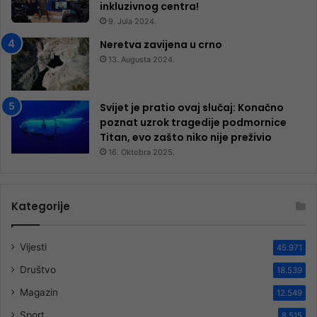
inkluzivnog centra!
9. Jula 2024.
Neretva zavijena u crno
13. Augusta 2024.
Svijet je pratio ovaj slučaj: Konačno
poznat uzrok tragedije podmornice
Titan, evo zašto niko nije preživio
16. Oktobra 2025.
Kategorije
Vijesti
45.971
Društvo
18.539
Magazin
12.549
Sport
8.515