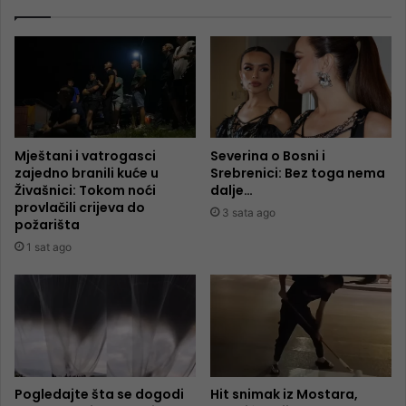
Mještani i vatrogasci
Severina o Bosni i
zajedno branili kuće u
Srebrenici: Bez toga nema
Živašnici: Tokom noći
dalje…
provlačili crijeva do
3 sata ago
požarišta
1 sat ago
Pogledajte šta se dogodi
Hit snimak iz Mostara,