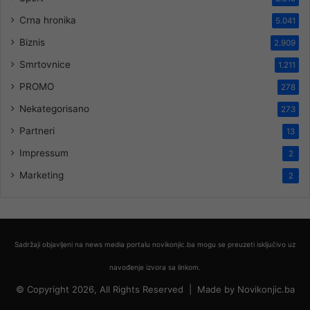
Crna hronika
5.041
Biznis
2.909
Smrtovnice
1.211
PROMO
278
Nekategorisano
273
Partneri
13
Impressum
2
Marketing
2
Sadržaji objavljeni na news media portalu novikonjic.ba mogu se preuzeti isključivo uz
navođenje izvora sa linkom.
© Copyright 2026, All Rights Reserved |
Made by
Novikonjic.ba