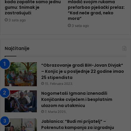
kada zapalite samo jednu
mladić svojim rukama
gumu: Snimak je
prefarbao pješački prelaz:
zastrašujući
“Kad neće grad, neko
mora”
3 sata ago
3 sata ago
Najčitanije
“Obrazovanje gradi BiH-Jovan Divjak“
– Konjic je u posljednje 22 godine imao
25 ​​stipendista
15. Februara 2023.
Nogometaši Igmana iznenadili
Konjičanke cvijećem i besplatnim
ulazom na utakmicu
7. Marta 2025.
Jablanica: “Budi mi prijatelj” –
Pokrenuta kampanja za izgradnju