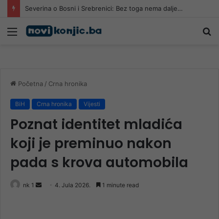
Severina o Bosni i Srebrenici: Bez toga nema dalje…
Meni
Pr
Početna
/
Crna hronika
BiH
Crna hronika
Vijesti
Poznat identitet mladića
koji je preminuo nakon
pada s krova automobila
Send
nk 1
4. Jula 2026.
1 minute read
an
email