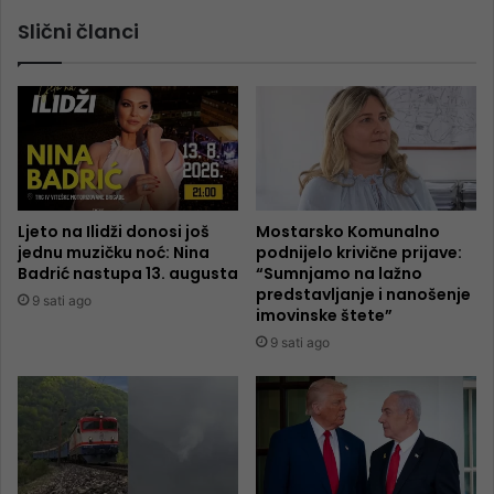
Slični članci
Ljeto na Ilidži donosi još
Mostarsko Komunalno
jednu muzičku noć: Nina
podnijelo krivične prijave:
Badrić nastupa 13. augusta
“Sumnjamo na lažno
predstavljanje i nanošenje
9 sati ago
imovinske štete”
9 sati ago