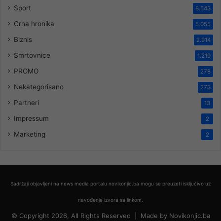
Sport
8.543
Crna hronika
5.055
Biznis
2.914
Smrtovnice
1.219
PROMO
278
Nekategorisano
273
Partneri
13
Impressum
2
Marketing
2
Sadržaji objavljeni na news media portalu novikonjic.ba mogu se preuzeti isključivo uz
navođenje izvora sa linkom.
© Copyright 2026, All Rights Reserved |
Made by
Novikonjic.ba