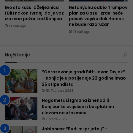
Evo šta kažu iz Željeznica
Netanyahu odbio Trumpov
FBiH nakon tvrdnji da je voz
plan za Gazu: Izrael neće
izazvao požar kod Konjica
povući vojsku dok Hamas
ne bude razoružan
11 sati ago
11 sati ago
Najčitanije
“Obrazovanje gradi BiH-Jovan Divjak“
– Konjic je u posljednje 22 godine imao
25 ​​stipendista
15. Februara 2023.
Nogometaši Igmana iznenadili
Konjičanke cvijećem i besplatnim
ulazom na utakmicu
7. Marta 2025.
Jablanica: “Budi mi prijatelj” –