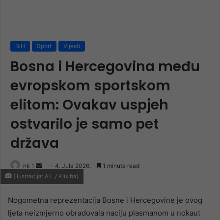
BiH
Sport
Vijesti
Bosna i Hercegovina među
evropskom sportskom
elitom: Ovakav uspjeh
ostvarilo je samo pet
država
Send
nk 1
4. Jula 2026.
1 minute read
(Ilustracija: A.L./ Klix.ba)
an
email
Nogometna reprezentacija Bosne i Hercegovine je ovog
ljeta neizmjerno obradovala naciju plasmanom u nokaut