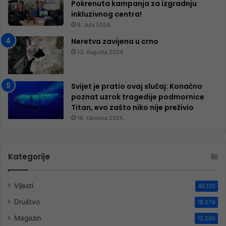
Pokrenuta kampanja za izgradnju
inkluzivnog centra!
9. Jula 2024.
Neretva zavijena u crno
13. Augusta 2024.
Svijet je pratio ovaj slučaj: Konačno
poznat uzrok tragedije podmornice
Titan, evo zašto niko nije preživio
16. Oktobra 2025.
Kategorije
Vijesti
46.120
Društvo
18.579
Magazin
12.590