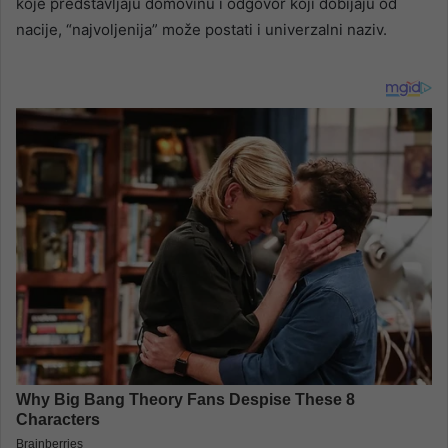
koje predstavljaju domovinu i odgovor koji dobijaju od
nacije, “najvoljenija” može postati i univerzalni naziv.