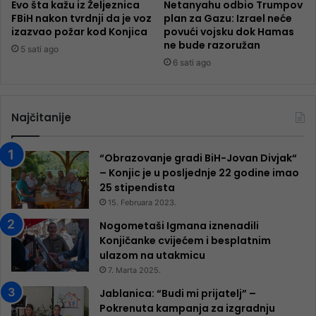
Evo šta kažu iz Željeznica
Netanyahu odbio Trumpov
FBiH nakon tvrdnji da je voz
plan za Gazu: Izrael neće
izazvao požar kod Konjica
povući vojsku dok Hamas
ne bude razoružan
5 sati ago
6 sati ago
Najčitanije
“Obrazovanje gradi BiH-Jovan Divjak“
– Konjic je u posljednje 22 godine imao
25 ​​stipendista
15. Februara 2023.
Nogometaši Igmana iznenadili
Konjičanke cvijećem i besplatnim
ulazom na utakmicu
7. Marta 2025.
Jablanica: “Budi mi prijatelj” –
Pokrenuta kampanja za izgradnju