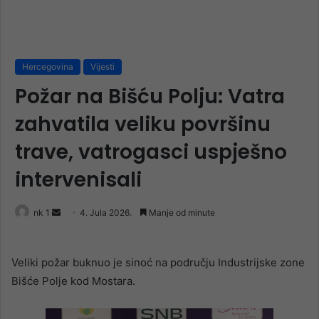
Hercegovina
Vijesti
Požar na Bišću Polju: Vatra
zahvatila veliku površinu
trave, vatrogasci uspješno
intervenisali
Send
nk 1
4. Jula 2026.
Manje od minute
an
email
Veliki požar buknuo je sinoć na području Industrijske zone
Bišće Polje kod Mostara.