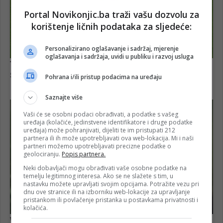
Portal Novikonjic.ba traži vašu dozvolu za
korištenje ličnih podataka za sljedeće:
Personalizirano oglašavanje i sadržaj, mjerenje
oglašavanja i sadržaja, uvidi u publiku i razvoj usluga
Pohrana i/ili pristup podacima na uređaju
Saznajte više
Vaši će se osobni podaci obrađivati, a podatke s vašeg
uređaja (kolačiće, jedinstvene identifikatore i druge podatke
uređaja) može pohranjivati, dijeliti te im pristupati 212
partnera ili ih može upotrebljavati ova web-lokacija. Mi i naši
partneri možemo upotrebljavati precizne podatke o
geolociranju.
Popis partnera.
Neki dobavljači mogu obrađivati vaše osobne podatke na
temelju legitimnog interesa. Ako se ne slažete s tim, u
nastavku možete upravljati svojim opcijama. Potražite vezu pri
dnu ove stranice ili na izborniku web-lokacije za upravljanje
pristankom ili povlačenje pristanka u postavkama privatnosti i
kolačića.