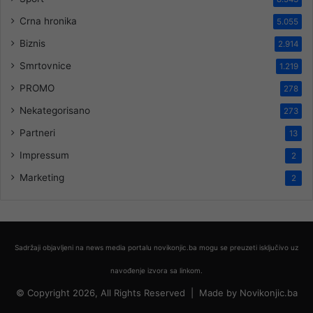
Crna hronika
5.055
Biznis
2.914
Smrtovnice
1.219
PROMO
278
Nekategorisano
273
Partneri
13
Impressum
2
Marketing
2
Sadržaji objavljeni na news media portalu novikonjic.ba mogu se preuzeti isključivo uz
navođenje izvora sa linkom.
© Copyright 2026, All Rights Reserved |
Made by
Novikonjic.ba