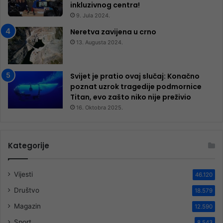
inkluzivnog centra!
9. Jula 2024.
Neretva zavijena u crno
13. Augusta 2024.
Svijet je pratio ovaj slučaj: Konačno
poznat uzrok tragedije podmornice
Titan, evo zašto niko nije preživio
16. Oktobra 2025.
Kategorije
Vijesti
46.120
Društvo
18.579
Magazin
12.590
Sport
8.543