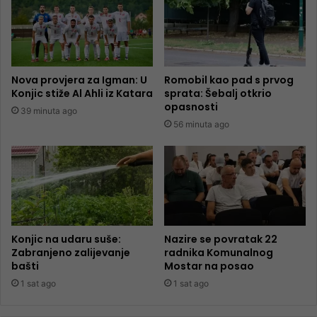
Nova provjera za Igman: U
Romobil kao pad s prvog
Konjic stiže Al Ahli iz Katara
sprata: Šebalj otkrio
opasnosti
39 minuta ago
56 minuta ago
Konjic na udaru suše:
Nazire se povratak 22
Zabranjeno zalijevanje
radnika Komunalnog
bašti
Mostar na posao
1 sat ago
1 sat ago