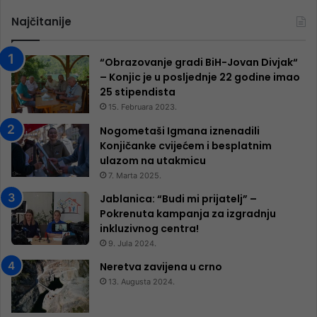
Najčitanije
“Obrazovanje gradi BiH-Jovan Divjak“
– Konjic je u posljednje 22 godine imao
25 ​​stipendista
15. Februara 2023.
Nogometaši Igmana iznenadili
Konjičanke cvijećem i besplatnim
ulazom na utakmicu
7. Marta 2025.
Jablanica: “Budi mi prijatelj” –
Pokrenuta kampanja za izgradnju
inkluzivnog centra!
9. Jula 2024.
Neretva zavijena u crno
13. Augusta 2024.