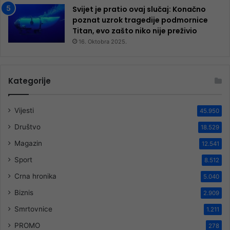
Svijet je pratio ovaj slučaj: Konačno
poznat uzrok tragedije podmornice
Titan, evo zašto niko nije preživio
16. Oktobra 2025.
Kategorije
Vijesti
45.950
Društvo
18.529
Magazin
12.541
Sport
8.512
Crna hronika
5.040
Biznis
2.909
Smrtovnice
1.211
PROMO
278