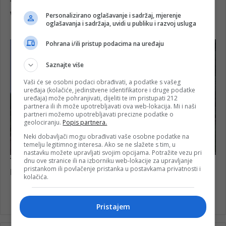
Personalizirano oglašavanje i sadržaj, mjerenje
oglašavanja i sadržaja, uvidi u publiku i razvoj usluga
Pohrana i/ili pristup podacima na uređaju
Saznajte više
Vaši će se osobni podaci obrađivati, a podatke s vašeg
uređaja (kolačiće, jedinstvene identifikatore i druge podatke
uređaja) može pohranjivati, dijeliti te im pristupati 212
partnera ili ih može upotrebljavati ova web-lokacija. Mi i naši
partneri možemo upotrebljavati precizne podatke o
geolociranju.
Popis partnera.
Neki dobavljači mogu obrađivati vaše osobne podatke na
temelju legitimnog interesa. Ako se ne slažete s tim, u
nastavku možete upravljati svojim opcijama. Potražite vezu pri
dnu ove stranice ili na izborniku web-lokacije za upravljanje
pristankom ili povlačenje pristanka u postavkama privatnosti i
kolačića.
Pristajem