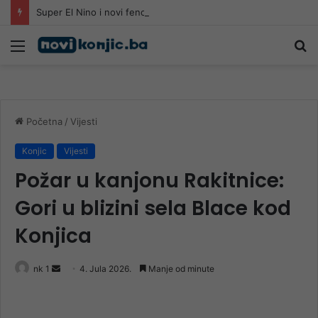
Super El Nino i novi fenomen u okeanu: Kakva zima čeka Evropu?
Meni
Pr
Početna
/
Vijesti
Konjic
Vijesti
Požar u kanjonu Rakitnice:
Gori u blizini sela Blace kod
Konjica
Send
nk 1
4. Jula 2026.
Manje od minute
an
email