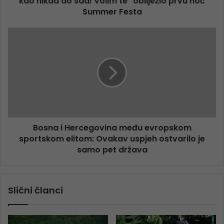
kao nikad do sad! Volim te" obilježio prvu noć
Summer Festa
Bosna i Hercegovina među evropskom
sportskom elitom: Ovakav uspjeh ostvarilo je
samo pet država
Slični članci