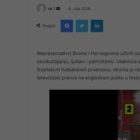
Send
nk 1
4. Jula 2026.
an
Facebook
Twitter
LinkedIn
email
Podijeli
Reprezentativci Bosne i Hercegovine učinili su
neodustajanju, ljubavi i patriotizmu. Utakmica
Svjetskom fudbalskom prvenstvu, oborila je rek
televizijski prenos na engleskom jeziku u histor