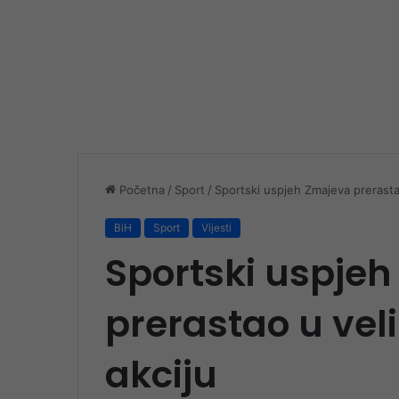
Početna
/
Sport
/
Sportski uspjeh Zmajeva prerasta
BiH
Sport
Vijesti
Sportski uspje
prerastao u ve
akciju