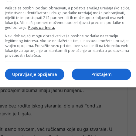
Vaši će se osobni podaci obrađivati, a podatke s vašeg uređaja (kolačiće,
jedinstvene identifikatore i druge podatke uređaja) može pohranjivati,
dijeliti te im pristupati 212 partnera ili ih može upotrebljavati ova web-
lokacija. Mi i naši partneri možemo upotrebljavati precizne podatke o
geolociranju.
Popis partnera.
Neki dobavljači mogu obrađivati vaše osobne podatke na temelju
legitimnog interesa. Ako se ne slažete s tim, u nastavku možete upravljati
svojim opcijama. Potražite vezu pri dnu ove stranice ili na izborniku web-
lokacije za upravljanje pristankom ili povlačenje pristanka u postavkama
e danas biti žestoko nadmetanje za albume, s obzirom
privatnosti i kolačića.
icama, nego albumi s potpisima skoro svih naših
sli trude da ih popune, pa ovo ima posebnu vrijednost“,
Upravljanje opcijama
Pristajem
 u Pomozi.ba Jasmin Ligata.
a prodajom albuma imaju jasnu namjenu.
ave bez roditeljskog staranja, dio u naš Fond za
javio je Ligata.
iti samo novcem, već ručicama koje su ga stvarale. U