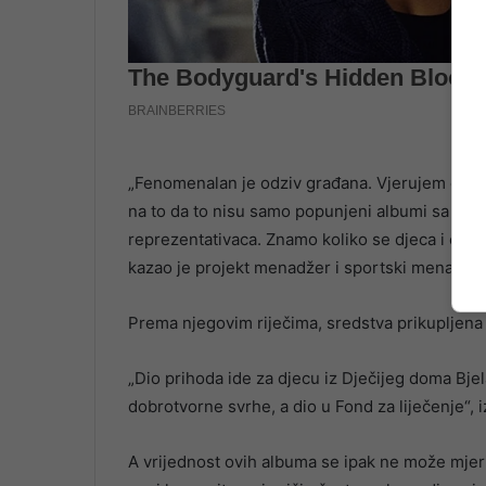
„Fenomenalan je odziv građana. Vjerujem da ć
na to da to nisu samo popunjeni albumi sa slič
reprezentativaca. Znamo koliko se djeca i odra
kazao je projekt menadžer i sportski menadžer
Prema njegovim riječima, sredstva prikupljen
„Dio prihoda ide za djecu iz Dječijeg doma Bjel
dobrotvorne svrhe, a dio u Fond za liječenje“, iz
A vrijednost ovih albuma se ipak ne može mjer