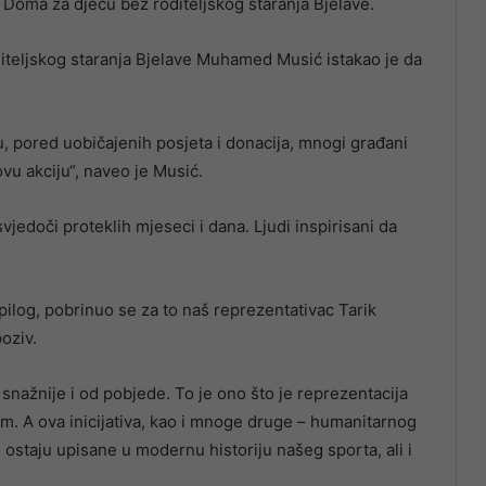
z Doma za djecu bez roditeljskog staranja Bjelave.
iteljskog staranja Bjelave Muhamed Musić istakao je da
u, pored uobičajenih posjeta i donacija, mnogi građani
ovu akciju“, naveo je Musić.
vjedoči proteklih mjeseci i dana. Ljudi inspirisani da
epilog, pobrinuo se za to naš reprezentativac Tarik
oziv.
a snažnije i od pobjede. To je ono što je reprezentacija
. A ova inicijativa, kao i mnoge druge – humanitarnog
ostaju upisane u modernu historiju našeg sporta, ali i