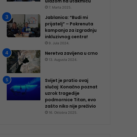
ulazom na utakmicu
7. Marta 2025.
Jablanica: “Budi mi
prijatelj” – Pokrenuta
kampanja za izgradnju
inkluzivnog centra!
9. Jula 2024.
Neretva zavijena u crno
13. Augusta 2024.
Svijet je pratio ovaj
slučaj: Konačno poznat
uzrok tragedije
podmornice Titan, evo
zašto niko nije preživio
16. Oktobra 2025.