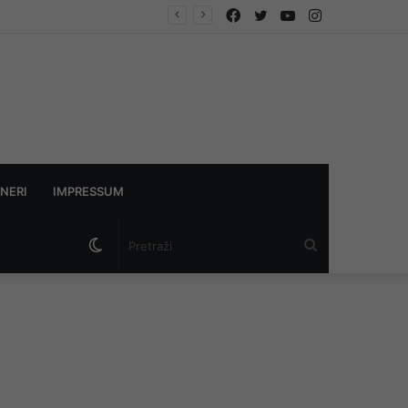
Facebook
Twitter
YouTube
Instagram
NERI
IMPRESSUM
Switch
Pretraži
skin