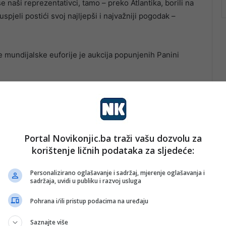
 naši reprezentativci, tamo – preko Atlantika, borili na
spjeli postići svoj najljepši i najvažniji pogodak –
ove mundijalske euforije je aukcija popunjenih Panini
.
Portal Novikonjic.ba traži vašu dozvolu za
korištenje ličnih podataka za sljedeće:
Personalizirano oglašavanje i sadržaj, mjerenje oglašavanja i
sadržaja, uvidi u publiku i razvoj usluga
Pohrana i/ili pristup podacima na uređaju
Saznajte više