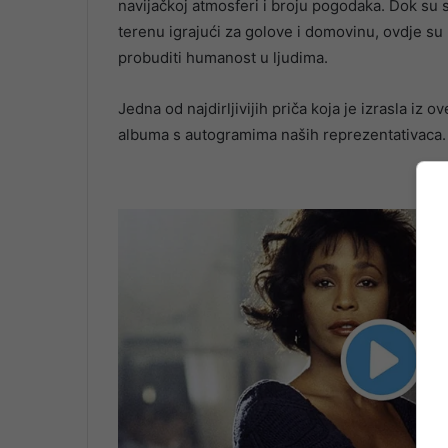
navijačkoj atmosferi i broju pogodaka. Dok su se
terenu igrajući za golove i domovinu, ovdje su u
probuditi humanost u ljudima.
Jedna od najdirljivijih priča koja je izrasla iz 
albuma s autogramima naših reprezentativaca