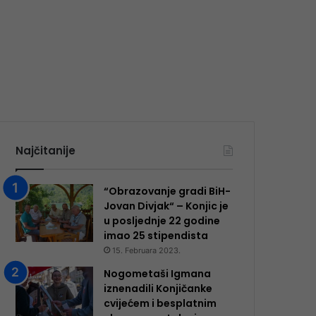
Najčitanije
“Obrazovanje gradi BiH-
Jovan Divjak“ – Konjic je
u posljednje 22 godine
imao 25 ​​stipendista
15. Februara 2023.
Nogometaši Igmana
iznenadili Konjičanke
cvijećem i besplatnim