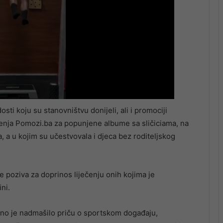
ti koju su stanovništvu donijeli, ali i promociji
ženja Pomozi.ba za popunjene albume sa sličiciama, na
ča, a u kojim su učestvovala i djeca bez roditeljskog
ste poziva za doprinos liječenju onih kojima je
ini.
no je nadmašilo priču o sportskom događaju,