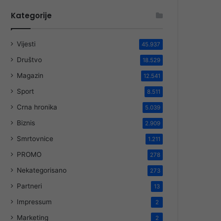
Kategorije
Vijesti
45.937
Društvo
18.529
Magazin
12.541
Sport
8.511
Crna hronika
5.039
Biznis
2.909
Smrtovnice
1.211
PROMO
278
Nekategorisano
273
Partneri
13
Impressum
2
Marketing
2