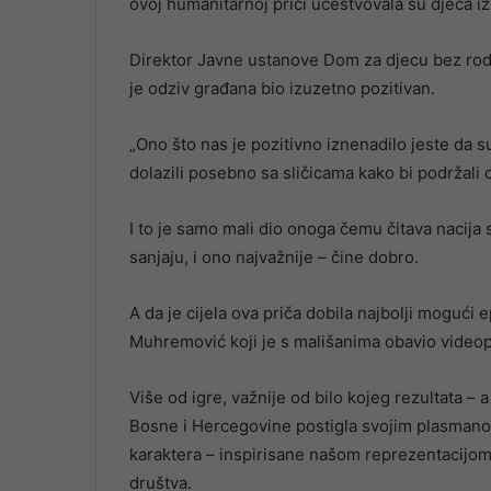
ovoj humanitarnoj priči učestvovala su djeca i
Direktor Javne ustanove Dom za djecu bez rod
je odziv građana bio izuzetno pozitivan.
„Ono što nas je pozitivno iznenadilo jeste da s
dolazili posebno sa sličicama kako bi podržali 
I to je samo mali dio onoga čemu čitava nacija s
sanjaju, i ono najvažnije – čine dobro.
A da je cijela ova priča dobila najbolji mogući 
Muhremović koji je s mališanima obavio videop
Više od igre, važnije od bilo kojeg rezultata – 
Bosne i Hercegovine postigla svojim plasmanom
karaktera – inspirisane našom reprezentacijom 
društva.