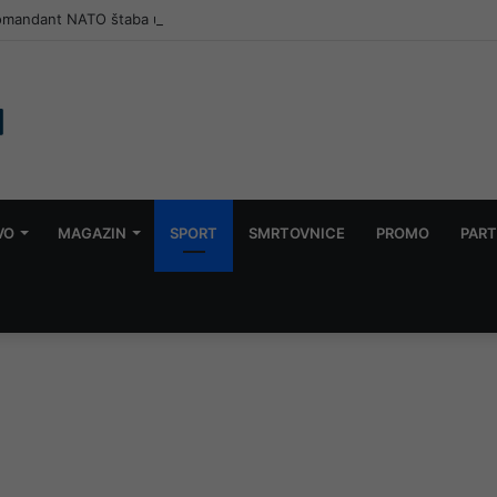
omandant NATO štaba u Bugojnu: Jedna od tema i Titova vila Gorica
VO
MAGAZIN
SPORT
SMRTOVNICE
PROMO
PART