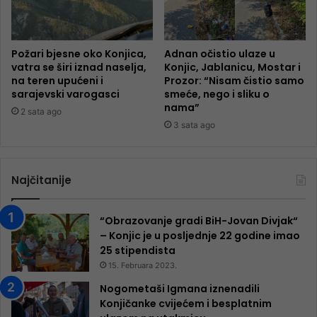
Požari bjesne oko Konjica,
Adnan očistio ulaze u
vatra se širi iznad naselja,
Konjic, Jablanicu, Mostar i
na teren upućeni i
Prozor: “Nisam čistio samo
sarajevski varogasci
smeće, nego i sliku o
nama”
2 sata ago
3 sata ago
Najčitanije
“Obrazovanje gradi BiH-Jovan Divjak“
– Konjic je u posljednje 22 godine imao
25 ​​stipendista
15. Februara 2023.
Nogometaši Igmana iznenadili
Konjičanke cvijećem i besplatnim