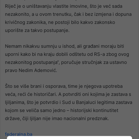
Riječ je o uništavanju vlastite imovine, što je već sada
nezakonito, a u ovom trenutku, čak i bez izmjena i dopuna
krivičnog zakonika, ne postoji bilo kakvo zakonsko
uporište za takvo postupanje.
Nemam nikakvu sumnju u ishod, ali građani moraju biti
uporni kako bi na kraju dobili odštetu od RS-a zbog ovog
nezakonitog postupanja“, poručuje stručnjak za ustavno
pravo Nedim Ademović.
Što se više brani i osporava, time je njegova upotreba
veća, reći će historičari. A potvrditi oni kojima je zastava s
ljiljanima, što je potvrdio i Sud u Banjaluci legitima zastava
kojom se veliča samo jedno – historijski kontinutitet
države, čiji ljiljan nije imao nacionalni predznak.
federalna.ba