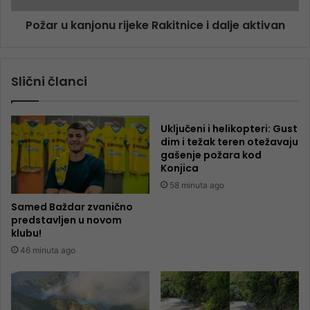
Požar u kanjonu rijeke Rakitnice i dalje aktivan
Slični članci
Uključeni i helikopteri: Gust
dim i težak teren otežavaju
gašenje požara kod
Konjica
58 minuta ago
Samed Baždar zvanično
predstavljen u novom
klubu!
46 minuta ago