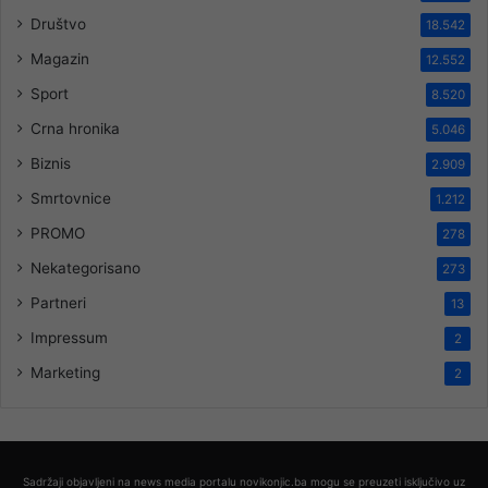
Društvo
18.542
Magazin
12.552
Sport
8.520
Crna hronika
5.046
Biznis
2.909
Smrtovnice
1.212
PROMO
278
Nekategorisano
273
Partneri
13
Impressum
2
Marketing
2
Sadržaji objavljeni na news media portalu novikonjic.ba mogu se preuzeti isključivo uz