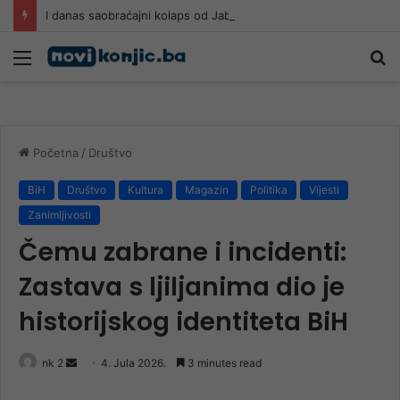
I danas saobraćajni kolaps od Jablanice do Sarajeva: Putnici na izuzetno visokim temperaturama čekaju u kolonama
Meni
Pr
Početna
/
Društvo
BiH
Društvo
Kultura
Magazin
Politika
Vijesti
Zanimljivosti
Čemu zabrane i incidenti:
Zastava s ljiljanima dio je
historijskog identiteta BiH
Send
nk 2
4. Jula 2026.
3 minutes read
an