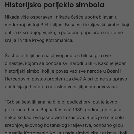
Historijsko porijeklo simbola
Nikada više osporavan i nikada češće upotrebljavan u
modernoj histoji BiH. Ljiljan. Bosanski kraljevski simbol koji
datira iz srednjeg vijeka, a posebno popularan u vrijeme
kralja Tvrtka Prvog Kotromanića.
Šest bijelih ljiljana na plavoj podlozi bili su grb ove
dinastije, kojom se ponose svi narodi u BiH. Kako je jedan
historijski simbol koji je povezivao sve narode u Bosni i
Hercegovini postao problem za dva? A pri tome su upravo
oni ti čija je historija neraskidivo s ljiljanom povezana.
“Grb sa šest ljiljana na bijeloj podlozi prvi put je javno
prikazan u filmu ‘Boj na Kosovu’ 1989. godine, gdje se u
nekoliko kadrova jasno vidi ta zastava. Riječ je o simbolu
srednjovjekovnog bosanskog kraljevstva, odnosno grbu
dinastije Kotromanić, koji su tada simbolizirali državu i koji