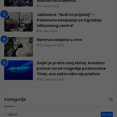
ulazom na utakmicu
7. Marta 2025.
Jablanica: “Budi mi prijatelj” –
Pokrenuta kampanja za izgradnju
inkluzivnog centra!
9. Jula 2024.
Neretva zavijena u crno
13. Augusta 2024.
Svijet je pratio ovaj slučaj: Konačno
poznat uzrok tragedije podmornice
Titan, evo zašto niko nije preživio
16. Oktobra 2025.
Kategorije
Vijesti
46.010