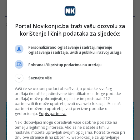
Portal Novikonjic.ba traži vašu dozvolu za
korištenje ličnih podataka za sljedeće:
Personalizirano oglašavanje i sadržaj, mjerenje
oglašavanja i sadržaja, uvidi u publiku i razvoj usluga
Pohrana i/ili pristup podacima na uređaju
Saznajte više
Vaši će se osobni podaci obrađivati, a podatke s vašeg
uređaja (kolačiće, jedinstvene identifikatore i druge podatke
uređaja) može pohranjivati, dijeliti te im pristupati 212
partnera ili ih može upotrebljavati ova web-lokacija. Mi i naši
partneri možemo upotrebljavati precizne podatke o
geolociranju.
Popis partnera.
Neki dobavljači mogu obrađivati vaše osobne podatke na
temelju legitimnog interesa. Ako se ne slažete s tim, u
nastavku možete upravljati svojim opcijama. Potražite vezu pri
dnu ove stranice ili na izborniku web-lokacije za upravljanje