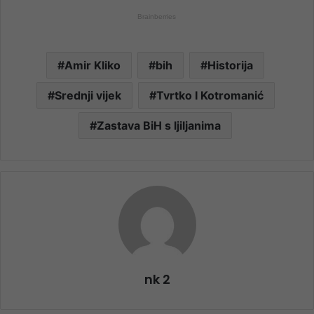
Amir Kliko
bih
Historija
Srednji vijek
Tvrtko I Kotromanić
Zastava BiH s ljiljanima
nk 2