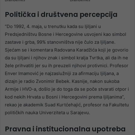
Politička i društvena percepcija
“Do 1992, 4. maja, u trenutku kada su ljiljani u
Predsjedništvu Bosne i Hercegovine usvojeni kao simbol
zastave i grba, 99% stanovništva nije čulo za ljiljane.
Sjećam se i komentara Radovana Karadžića koji je govorio
da su ljiljani i njihov znak i simbol kralja Tvrtka, ali da ih ne
žele prihvatiti jer su ih preuzeli njihovi protivnici. Profesor
Enver Imamović je najzaslužniji za afirmaciju ljiljana, a
dizajn je radio Zvonimir Bebek. Kasnije, nakon sukoba
Armije i HVO-a, došlo je do toga da se poče stvarati otpor i
kod nekih Hrvata u Bosni i Hercegovini prema ljiljanima”,
rekao je akademik Suad Kurtćehajić, profesor na Fakultetu
političkih nauka Univerziteta u Sarajevu.
Pravna i institucionalna upotreba