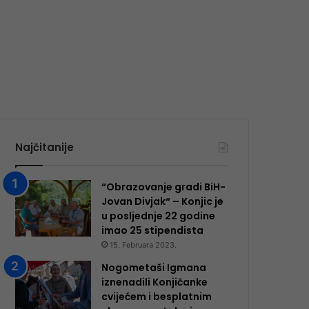
Najčitanije
“Obrazovanje gradi BiH-
Jovan Divjak“ – Konjic je
u posljednje 22 godine
imao 25 ​​stipendista
15. Februara 2023.
Nogometaši Igmana
iznenadili Konjičanke
cvijećem i besplatnim