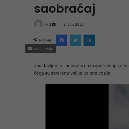
saobraćaj
Send
nk 2
3. Jula 2026.
an
Facebook
Twitter
LinkedIn
email
Podijeli
mostarski.ba
Zaustavljen je saobraćaj na magistralnoj cesti
čega su stvorene velike kolone vozila.