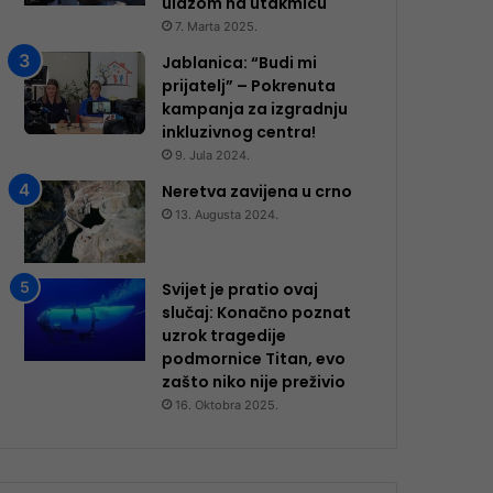
ulazom na utakmicu
7. Marta 2025.
Jablanica: “Budi mi
prijatelj” – Pokrenuta
kampanja za izgradnju
inkluzivnog centra!
9. Jula 2024.
Neretva zavijena u crno
13. Augusta 2024.
Svijet je pratio ovaj
slučaj: Konačno poznat
uzrok tragedije
podmornice Titan, evo
zašto niko nije preživio
16. Oktobra 2025.