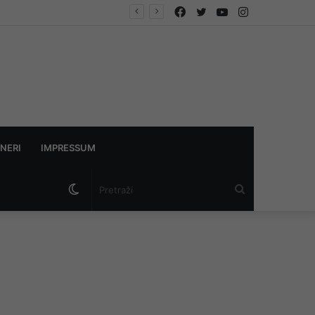
Facebook
Twitter
YouTube
Instagram
NERI
IMPRESSUM
Switch
Pretraži
skin