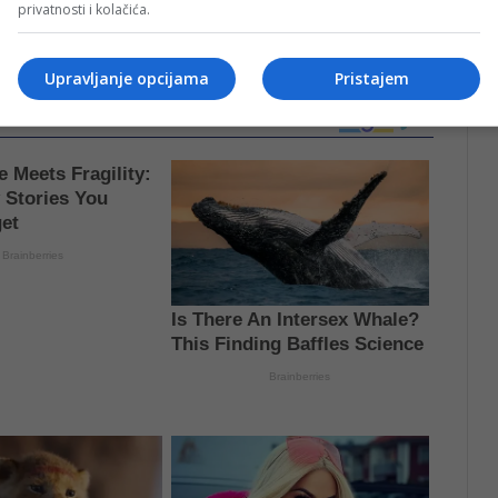
liko je moguće korištenje alternativnih putnih pravaca.
privatnosti i kolačića.
Upravljanje opcijama
Pristajem