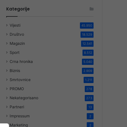
Kategorije
Vijesti
45.950
Društvo
18.529
Magazin
12.541
Sport
8.512
Crna hronika
5.040
Biznis
2.909
Smrtovnice
1.211
PROMO
278
Nekategorisano
273
Partneri
13
Impressum
2
Marketing
2