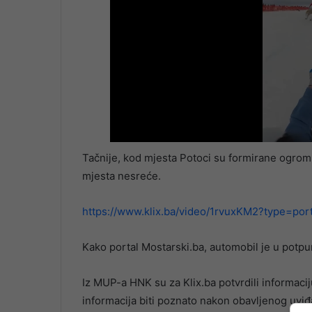
Tačnije, kod mjesta Potoci su formirane ogrom
mjesta nesreće.
https://www.klix.ba/video/1rvuxKM2?type=port
Kako portal Mostarski.ba, automobil je u potpun
Iz MUP-a HNK su za Klix.ba potvrdili informacij
informacija biti poznato nakon obavljenog uviđ