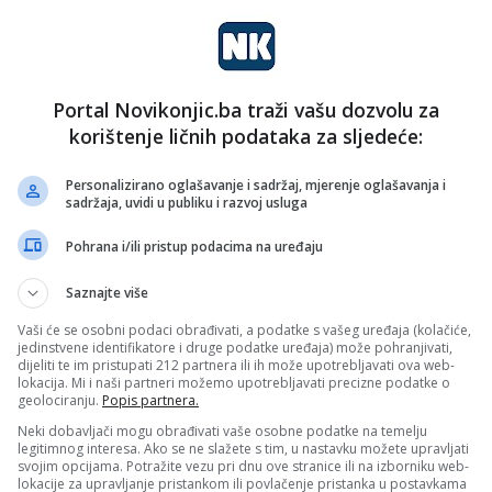
Portal Novikonjic.ba traži vašu dozvolu za
korištenje ličnih podataka za sljedeće:
Personalizirano oglašavanje i sadržaj, mjerenje oglašavanja i
sadržaja, uvidi u publiku i razvoj usluga
Pohrana i/ili pristup podacima na uređaju
Saznajte više
Vaši će se osobni podaci obrađivati, a podatke s vašeg uređaja (kolačiće,
jedinstvene identifikatore i druge podatke uređaja) može pohranjivati,
dijeliti te im pristupati 212 partnera ili ih može upotrebljavati ova web-
lokacija. Mi i naši partneri možemo upotrebljavati precizne podatke o
geolociranju.
Popis partnera.
Neki dobavljači mogu obrađivati vaše osobne podatke na temelju
legitimnog interesa. Ako se ne slažete s tim, u nastavku možete upravljati
svojim opcijama. Potražite vezu pri dnu ove stranice ili na izborniku web-
lokacije za upravljanje pristankom ili povlačenje pristanka u postavkama