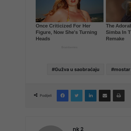
Gužva u saobraćaju
mostar
Facebook
Twitter
LinkedIn
Share via Email
Pri
Podijeli
nk 2