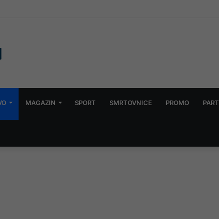
 novi fenomen u okeanu: Kakva zima čeka Evropu?
VO
MAGAZIN
SPORT
SMRTOVNICE
PROMO
PART