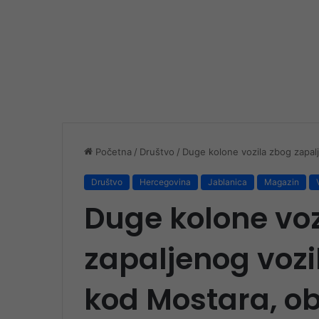
Početna
/
Društvo
/
Duge kolone vozila zbog zapalj
Društvo
Hercegovina
Jablanica
Magazin
Duge kolone voz
zapaljenog vozi
kod Mostara, o