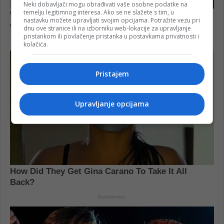
Neki dobavljači mogu obrađivati vaše osobne podatke na
temelju legitimnog interesa. Ako se ne slažete s tim, u
nastavku možete upravljati svojim opcijama. Potražite vezu pri
dnu ove stranice ili na izborniku web-lokacije za upravljanje
pristankom ili povlačenje pristanka u postavkama privatnosti i
kolačića.
Pristajem
Upravljanje opcijama