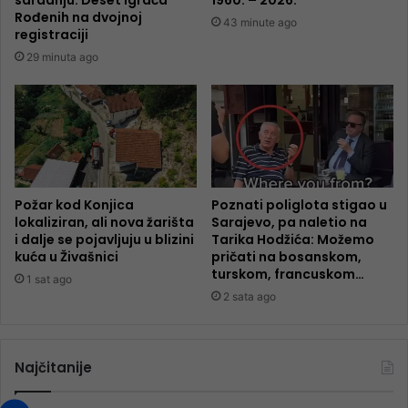
Rođenih na dvojnoj
43 minute ago
registraciji
29 minuta ago
Požar kod Konjica
Poznati poliglota stigao u
lokaliziran, ali nova žarišta
Sarajevo, pa naletio na
i dalje se pojavljuju u blizini
Tarika Hodžića: Možemo
kuća u Živašnici
pričati na bosanskom,
turskom, francuskom…
1 sat ago
2 sata ago
Najčitanije