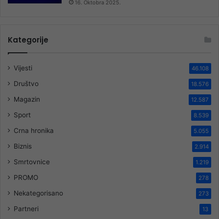
16. Oktobra 2025.
Kategorije
Vijesti
46.108
Društvo
18.576
Magazin
12.587
Sport
8.539
Crna hronika
5.055
Biznis
2.914
Smrtovnice
1.219
PROMO
278
Nekategorisano
273
Partneri
13