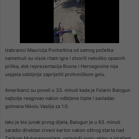
Izabranici Mauricija Pochettina od samog početka
nametnuli su visok ritam igre i stvorili nekoliko opasnih
prilika, dok reprezentacija Bosne i Hercegovine nije
uspjela ozbiljnije zaprijetiti protivničkom golu.
Amerikanci su poveli u 33. minuti kada je Folarin Balogun
najbolje reagovao nakon odbijene lopte i savladao
golmana Nikolu Vasilja za 1:0.
Iako je bio junak prvog dijela, Balogun je u 63. minuti
zaradio direktan crveni karton nakon oštrog starta nad
Tarikom Muharemovićem, ostavivši svoju ekipu s igračem