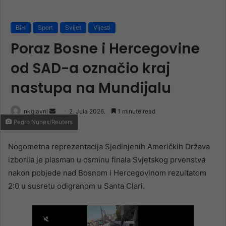
BiH
Sport
Svijet
Vijesti
Poraz Bosne i Hercegovine
od SAD-a označio kraj
nastupa na Mundijalu
Send
nkglavni
2. Jula 2026.
1 minute read
Pedro Nunes/Reuters
an
email
Nogometna reprezentacija Sjedinjenih Američkih Država
izborila je plasman u osminu finala Svjetskog prvenstva
nakon pobjede nad Bosnom i Hercegovinom rezultatom
2:0 u susretu odigranom u Santa Clari.