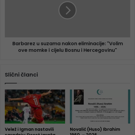
Barbarez u suzama nakon eliminacije: "Volim
ove momke i cijelu Bosnu i Hercegovinu"
Slični članci
Velež i Igman nastavili
Novalić (Huso) Ibrahim
saradnju: Deset igrača
1960. – 2026.