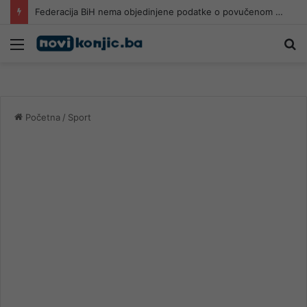
Federacija BiH nema objedinjene podatke o povučenom i uništenom mesu, prekršaji utvrđeni u 40 kontrola
Meni
Pr
Početna
/
Sport