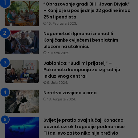
“Obrazovanje gradi BiH-Jovan Divjak“
– Konjic je u posljednje 22 godine imao
25 ​​stipendista
15. Februara 2023.
Nogometaši Igmana iznenadili
Konjičanke cvijećem i besplatnim
ulazom na utakmicu
7. Marta 2025.
Jablanica: “Budi mi prijatelj” –
Pokrenuta kampanja za izgradnju
inkluzivnog centra!
9. Jula 2024.
Neretva zavijena u crno
13. Augusta 2024.
Svijet je pratio ovaj slučaj: Konačno
poznat uzrok tragedije podmornice
Titan, evo zašto niko nije preživio