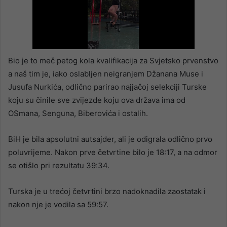
Bio je to meč petog kola kvalifikacija za Svjetsko prvenstvo
a naš tim je, iako oslabljen neigranjem Džanana Muse i
Jusufa Nurkića, odlično parirao najjačoj selekciji Turske
koju su činile sve zvijezde koju ova država ima od
OSmana, Senguna, Biberovića i ostalih.
BiH je bila apsolutni autsajder, ali je odigrala odlično prvo
poluvrijeme. Nakon prve četvrtine bilo je 18:17, a na odmor
se otišlo pri rezultatu 39:34.
Turska je u trećoj četvrtini brzo nadoknadila zaostatak i
nakon nje je vodila sa 59:57.