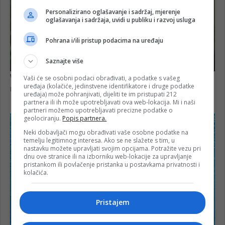
Personalizirano oglašavanje i sadržaj, mjerenje
oglašavanja i sadržaja, uvidi u publiku i razvoj usluga
Pohrana i/ili pristup podacima na uređaju
Saznajte više
Vaši će se osobni podaci obrađivati, a podatke s vašeg
uređaja (kolačiće, jedinstvene identifikatore i druge podatke
uređaja) može pohranjivati, dijeliti te im pristupati 212
partnera ili ih može upotrebljavati ova web-lokacija. Mi i naši
partneri možemo upotrebljavati precizne podatke o
geolociranju.
Popis partnera.
Neki dobavljači mogu obrađivati vaše osobne podatke na
temelju legitimnog interesa. Ako se ne slažete s tim, u
nastavku možete upravljati svojim opcijama. Potražite vezu pri
dnu ove stranice ili na izborniku web-lokacije za upravljanje
pristankom ili povlačenje pristanka u postavkama privatnosti i
kolačića.
Pristajem