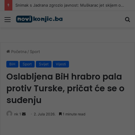
Snimak s Jadrana zgrozio javnost: Muškarac jet skijem ometao avione koji su gasili požar
Meni
Pr
Početna
/
Sport
BiH
Sport
Svijet
Vijesti
Oslabljena BiH hrabro pala
protiv Turske, pričat će se o
suđenju
Send
nk 1
2. Jula 2026.
1 minute read
an
email