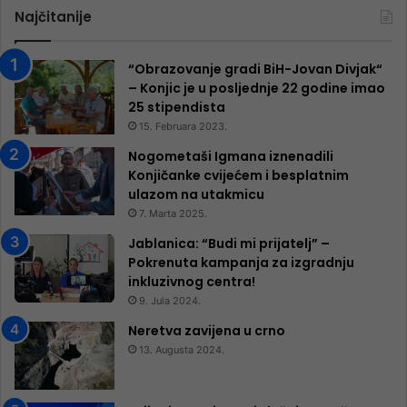
Najčitanije
“Obrazovanje gradi BiH-Jovan Divjak“
– Konjic je u posljednje 22 godine imao
25 ​​stipendista
15. Februara 2023.
Nogometaši Igmana iznenadili
Konjičanke cvijećem i besplatnim
ulazom na utakmicu
7. Marta 2025.
Jablanica: “Budi mi prijatelj” –
Pokrenuta kampanja za izgradnju
inkluzivnog centra!
9. Jula 2024.
Neretva zavijena u crno
13. Augusta 2024.