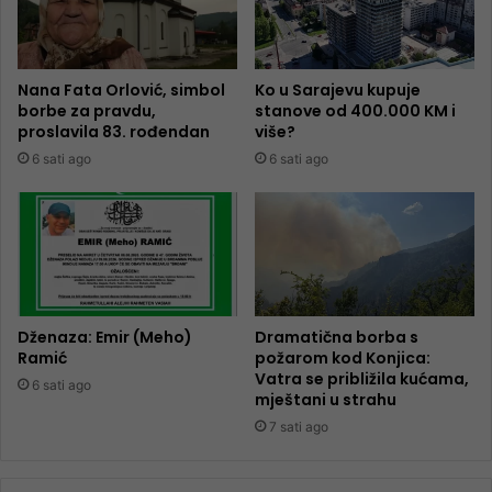
Nana Fata Orlović, simbol
Ko u Sarajevu kupuje
borbe za pravdu,
stanove od 400.000 KM i
proslavila 83. rođendan
više?
6 sati ago
6 sati ago
Dženaza: Emir (Meho)
Dramatična borba s
Ramić
požarom kod Konjica:
Vatra se približila kućama,
6 sati ago
mještani u strahu
7 sati ago