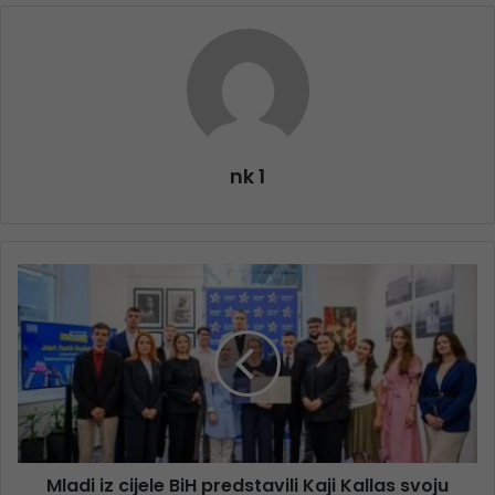
nk 1
Mladi iz cijele BiH predstavili Kaji Kallas svoju