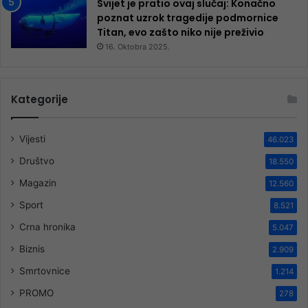
Svijet je pratio ovaj slučaj: Konačno
poznat uzrok tragedije podmornice
Titan, evo zašto niko nije preživio
16. Oktobra 2025.
Kategorije
Vijesti
46.023
Društvo
18.550
Magazin
12.560
Sport
8.521
Crna hronika
5.047
Biznis
2.909
Smrtovnice
1.214
PROMO
278