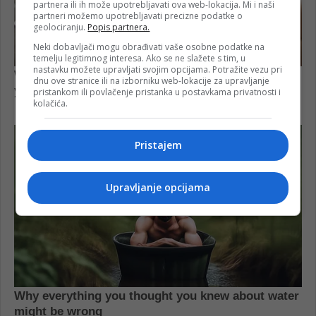
partnera ili ih može upotrebljavati ova web-lokacija. Mi i naši
partneri možemo upotrebljavati precizne podatke o
geolociranju.
Popis partnera.
Neki dobavljači mogu obrađivati vaše osobne podatke na
temelju legitimnog interesa. Ako se ne slažete s tim, u
nastavku možete upravljati svojim opcijama. Potražite vezu pri
dnu ove stranice ili na izborniku web-lokacije za upravljanje
pristankom ili povlačenje pristanka u postavkama privatnosti i
kolačića.
Pristajem
Upravljanje opcijama