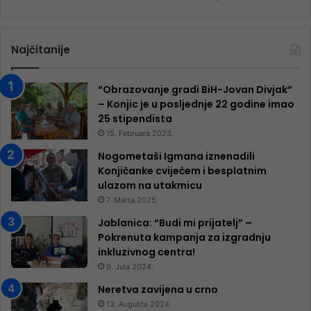
Najčitanije
“Obrazovanje gradi BiH-Jovan Divjak“
– Konjic je u posljednje 22 godine imao
25 ​​stipendista
15. Februara 2023.
Nogometaši Igmana iznenadili
Konjičanke cvijećem i besplatnim
ulazom na utakmicu
7. Marta 2025.
Jablanica: “Budi mi prijatelj” –
Pokrenuta kampanja za izgradnju
inkluzivnog centra!
9. Jula 2024.
Neretva zavijena u crno
13. Augusta 2024.