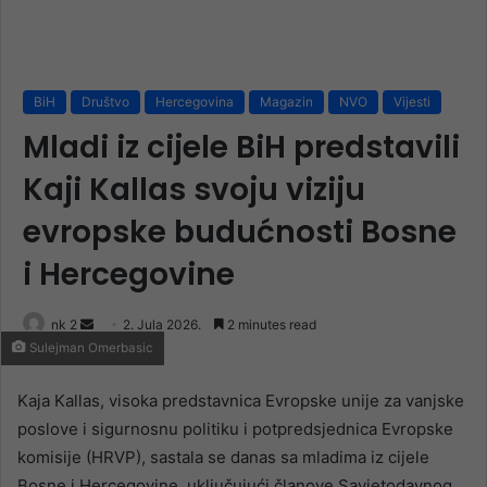
BiH
Društvo
Hercegovina
Magazin
NVO
Vijesti
Mladi iz cijele BiH predstavili
Kaji Kallas svoju viziju
evropske budućnosti Bosne
i Hercegovine
Send
nk 2
2. Jula 2026.
2 minutes read
Sulejman Omerbasic
an
email
Kaja Kallas, visoka predstavnica Evropske unije za vanjske
poslove i sigurnosnu politiku i potpredsjednica Evropske
komisije (HRVP), sastala se danas sa mladima iz cijele
Bosne i Hercegovine, uključujući članove Savjetodavnog