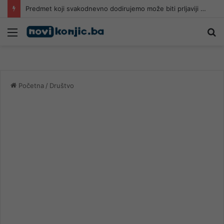
Predmet koji svakodnevno dodirujemo može biti prljaviji od WC školjke
Meni
Pr
Početna
/
Društvo