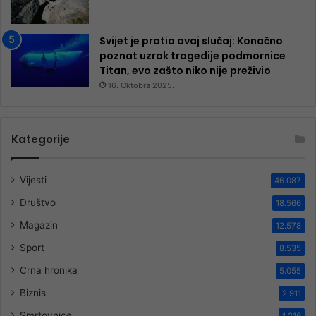
Svijet je pratio ovaj slučaj: Konačno
poznat uzrok tragedije podmornice
Titan, evo zašto niko nije preživio
16. Oktobra 2025.
Kategorije
Vijesti
46.087
Društvo
18.566
Magazin
12.578
Sport
8.535
Crna hronika
5.055
Biznis
2.911
Smrtovnice