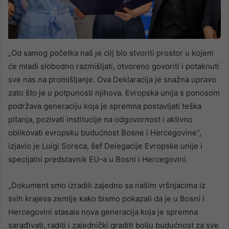
„Od samog početka naš je cilj bio stvoriti prostor u kojem
će mladi slobodno razmišljati, otvoreno govoriti i potaknuti
sve nas na promišljanje. Ova Deklaracija je snažna upravo
zato što je u potpunosti njihova. Evropska unija s ponosom
podržava generaciju koja je spremna postavljati teška
pitanja, pozivati institucije na odgovornost i aktivno
oblikovati evropsku budućnost Bosne i Hercegovine“,
izjavio je Luigi Soreca, šef Delegacije Evropske unije i
specijalni predstavnik EU-a u Bosni i Hercegovini.
„Dokument smo izradili zajedno sa našim vršnjacima iz
svih krajeva zemlje kako bismo pokazali da je u Bosni i
Hercegovini stasala nova generacija koja je spremna
sarađivati, raditi i zajednički graditi bolju budućnost za sve