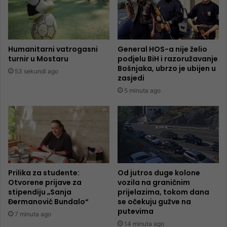
Humanitarni vatrogasni
General HOS-a nije želio
turnir u Mostaru
podjelu BiH i razoružavanje
Bošnjaka, ubrzo je ubijen u
53 sekundi ago
zasjedi
5 minuta ago
Prilika za studente:
Od jutros duge kolone
Otvorene prijave za
vozila na graničnim
stipendiju „Sanja
prijelazima, tokom dana
Đermanović Bundalo“
se očekuju gužve na
putevima
7 minuta ago
14 minuta ago