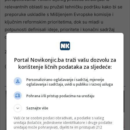
relevantnih oblasti su pružali tehničku podršku kako bi se
preporuke uskladile s Mišljenjem Evropske komisije i
ključnim reformskim prioritetima, dok su mladi u
potpunosti definisali ideje, prioritete i konačni sadržaj
dokumenta.
Zajednička deklaracija mladih je dostupna
ovdje
.
Portal Novikonjic.ba traži vašu dozvolu za
korištenje ličnih podataka za sljedeće:
(
Mostarski.ba
)
Personalizirano oglašavanje i sadržaj, mjerenje
oglašavanja i sadržaja, uvidi u publiku i razvoj usluga
Pohrana i/ili pristup podacima na uređaju
Saznajte više
Vaši će se osobni podaci obrađivati, a podatke s vašeg
uređaja (kolačiće, jedinstvene identifikatore i druge podatke
uređaja) može pohranjivati, dijeliti te im pristupati 212