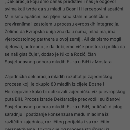
„Deklaracija koju smo danas predstavili naš je odgovor
svima koji tvrde da su mladi u Bosni i Hercegovini apatični.
Mi nismo apatični, iscrpljeni smo stalnim političkim
previranjima i zastojem u procesu evropskih integracija.
Želimo da Evropska unija zna da u nama, mladima, ima
vjerodostojnog partnera u ovoj zemlji. Ali da bismo mogli
djelovati, potrebno je da dobijemo više prostora i prilika da
se naš glas čuje“, dodao je Nikola Rozić, član
Savjetodavnog odbora mladih EU-a u BiH iz Mostara.
Zajednička deklaracija mladih rezultat je zajedničkog
procesa koji je okupio 80 mladih iz cijele Bosne i
Hercegovine kako bi oblikovali zajedničku viziju evropskog
puta BiH. Proces izrade Deklaracije predvodili su članovi
Savjetodavnog odbora mladih EU-a u BiH, potičući dijalog,
saradnju i postizanje konsenzusa među mladima iz
različitih zajednica, različitog porijekla i sa različitim
perspektivama. Tokom cijelog procesa stručnjaci iz