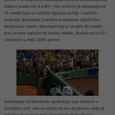
odbora mladih EU-a u BiH. Tom prilikom je delegacija od
14 mladih ljudi iz različitih dijelova zemlje i različitih
područja djelovanja, zvanično predstavila Zajedničku
deklaraciju mladih, dokument koji je izradilo 80 mladih
kroz proces započet na Samitu mladih „Budućnost je EU“,
održanom u maju 2026. godine.
Deklaracija odražava stav generacije koja članstvo u
Evropskoj uniji više ne uzima zdravo za gotovo, nego je
odlučna da se za to bori. Dokument obuhvata pet