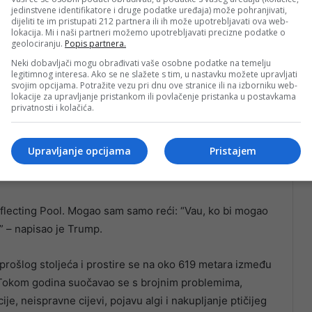
jedinstvene identifikatore i druge podatke uređaja) može pohranjivati,
dijeliti te im pristupati 212 partnera ili ih može upotrebljavati ova web-
lokacija. Mi i naši partneri možemo upotrebljavati precizne podatke o
geolociranju.
Popis partnera.
oji dio premaza – rekao je Hearn, ocijenivši svoje
Neki dobavljači mogu obrađivati vaše osobne podatke na temelju
suiranje”.
legitimnog interesa. Ako se ne slažete s tim, u nastavku možete upravljati
svojim opcijama. Potražite vezu pri dnu ove stranice ili na izborniku web-
lokacije za upravljanje pristankom ili povlačenje pristanka u postavkama
a je da je zbog vandalizma na Reflecting Poolu
privatnosti i kolačića.
ilo prekršajne naloge na saveznom nivou.
Upravljanje opcijama
Pristajem
a na društvenim mrežama poručio da će radovi na
flecting Pool. Mogao sam samo reći: “Vau, ko bi mogao
” – napisao je Trump.
prošlog stoljeća i prostire se na oko 619 metara između
Tokom godina suočavao se s brojnim problemima,
e, neispravne cijevi, pojavu algi i nakupljanje ptičijeg