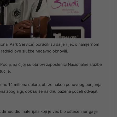
onal Park Service) poručili su da je riječ o namjernom
u radnici ove službe nedavno obnovili.
 Poola, na čijoj su obnovi zaposlenici Nacionalne službe
tucije.
edno 14 miliona dolara, ubrzo nakon ponovnog punjenja
ena zbog algi, dok su se na dnu bazena počeli odvajati
dirnuo dio materijala koji je već bio oštećen jer ga je