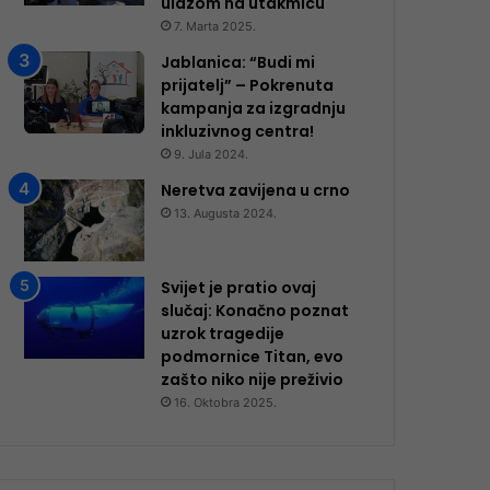
ulazom na utakmicu
7. Marta 2025.
Jablanica: “Budi mi
prijatelj” – Pokrenuta
kampanja za izgradnju
inkluzivnog centra!
9. Jula 2024.
Neretva zavijena u crno
13. Augusta 2024.
Svijet je pratio ovaj
slučaj: Konačno poznat
uzrok tragedije
podmornice Titan, evo
zašto niko nije preživio
16. Oktobra 2025.