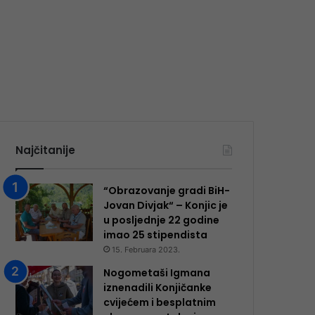
Najčitanije
“Obrazovanje gradi BiH-
Jovan Divjak“ – Konjic je
u posljednje 22 godine
imao 25 ​​stipendista
15. Februara 2023.
Nogometaši Igmana
iznenadili Konjičanke
cvijećem i besplatnim