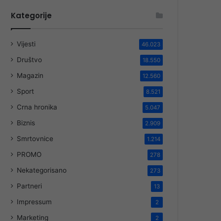
Kategorije
Vijesti
46.023
Društvo
18.550
Magazin
12.560
Sport
8.521
Crna hronika
5.047
Biznis
2.909
Smrtovnice
1.214
PROMO
278
Nekategorisano
273
Partneri
13
Impressum
2
Marketing
2