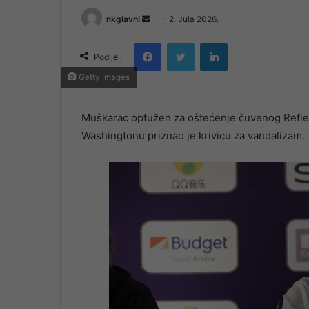
Send
nkglavni
2. Jula 2026.
an
Facebook
Twitter
LinkedIn
email
Podijeli
Getty Images
Muškarac optužen za oštećenje čuvenog Reflec
Washingtonu priznao je krivicu za vandalizam.