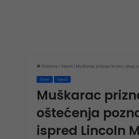
Početna
/
Vijesti
/
Muškarac priznao krivicu zbog o
Svijet
Vijesti
Muškarac prizna
oštećenja pozn
ispred Lincoln 