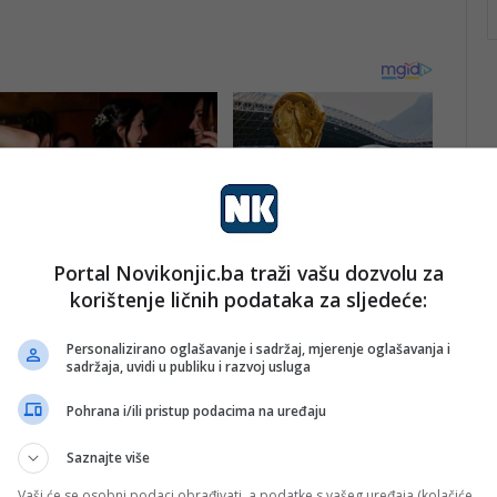
Portal Novikonjic.ba traži vašu dozvolu za
korištenje ličnih podataka za sljedeće:
Personalizirano oglašavanje i sadržaj, mjerenje oglašavanja i
sadržaja, uvidi u publiku i razvoj usluga
Pohrana i/ili pristup podacima na uređaju
Saznajte više
Vaši će se osobni podaci obrađivati, a podatke s vašeg uređaja (kolačiće,