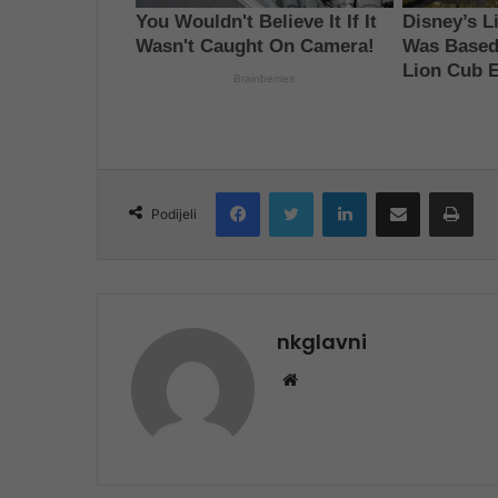
Facebook
Twitter
LinkedIn
Share via Email
Pri
Podijeli
nkglavni
Website