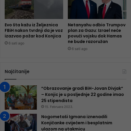
Evo šta kažu iz Željeznica
Netanyahu odbio Trumpov
FBiH nakon tvrdnji da je voz
plan za Gazu: Izrael neće
izazvao požar kod Konjica
povući vojsku dok Hamas
ne bude razoružan
6 sati ago
6 sati ago
Najčitanije
“Obrazovanje gradi BiH-Jovan Divjak“
– Konjic je u posljednje 22 godine imao
25 ​​stipendista
15. Februara 2023.
Nogometaši Igmana iznenadili
Konjičanke cvijećem i besplatnim
ulazom na utakmicu