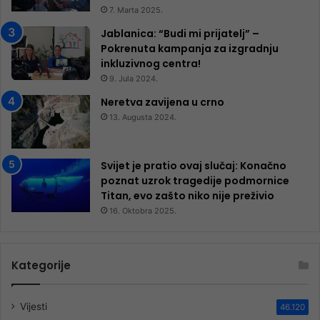
7. Marta 2025.
Jablanica: “Budi mi prijatelj” –
Pokrenuta kampanja za izgradnju
inkluzivnog centra!
9. Jula 2024.
Neretva zavijena u crno
13. Augusta 2024.
Svijet je pratio ovaj slučaj: Konačno
poznat uzrok tragedije podmornice
Titan, evo zašto niko nije preživio
16. Oktobra 2025.
Kategorije
Vijesti
46.120