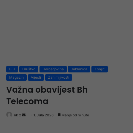
BiH
Društvo
Hercegovina
Jablanica
Konjic
Magazin
Vijesti
Zanimljivosti
Važna obavijest Bh
Telecoma
Send
nk 2
1. Jula 2026.
Manje od minute
an
email