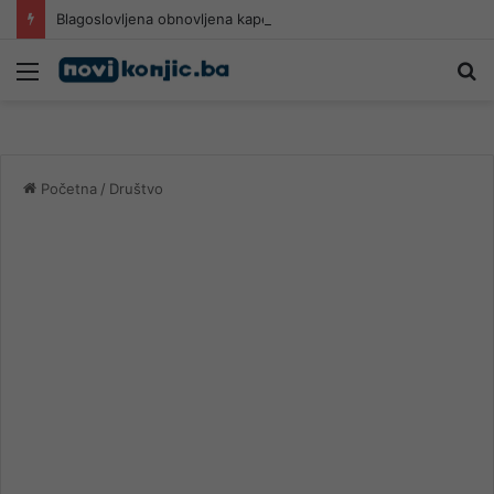
Blagoslovljena obnovljena kapelica u dolini Neretvice
Meni
Pr
Početna
/
Društvo