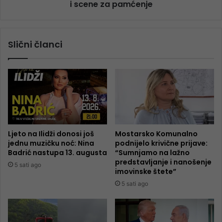
i scene za pamćenje
Slični članci
Ljeto na Ilidži donosi još
Mostarsko Komunalno
jednu muzičku noć: Nina
podnijelo krivične prijave:
Badrić nastupa 13. augusta
“Sumnjamo na lažno
predstavljanje i nanošenje
5 sati ago
imovinske štete”
5 sati ago