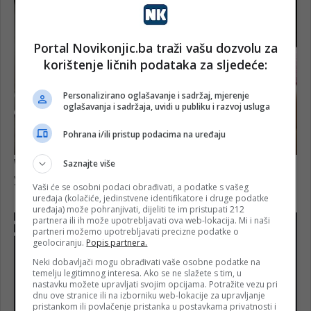
Portal Novikonjic.ba traži vašu dozvolu za
korištenje ličnih podataka za sljedeće:
Personalizirano oglašavanje i sadržaj, mjerenje
oglašavanja i sadržaja, uvidi u publiku i razvoj usluga
Pohrana i/ili pristup podacima na uređaju
Saznajte više
Vaši će se osobni podaci obrađivati, a podatke s vašeg
uređaja (kolačiće, jedinstvene identifikatore i druge podatke
uređaja) može pohranjivati, dijeliti te im pristupati 212
partnera ili ih može upotrebljavati ova web-lokacija. Mi i naši
partneri možemo upotrebljavati precizne podatke o
geolociranju.
Popis partnera.
Neki dobavljači mogu obrađivati vaše osobne podatke na
temelju legitimnog interesa. Ako se ne slažete s tim, u
nastavku možete upravljati svojim opcijama. Potražite vezu pri
dnu ove stranice ili na izborniku web-lokacije za upravljanje
pristankom ili povlačenje pristanka u postavkama privatnosti i