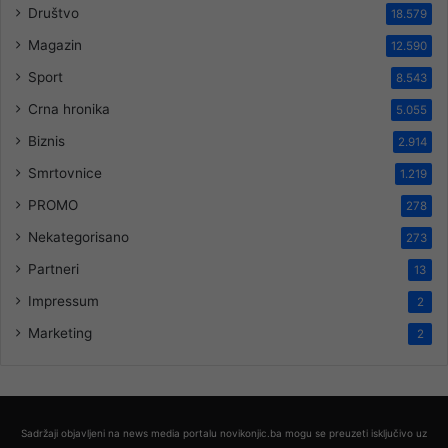
Društvo
18.579
Magazin
12.590
Sport
8.543
Crna hronika
5.055
Biznis
2.914
Smrtovnice
1.219
PROMO
278
Nekategorisano
273
Partneri
13
Impressum
2
Marketing
2
Sadržaji objavljeni na news media portalu novikonjic.ba mogu se preuzeti isključivo uz